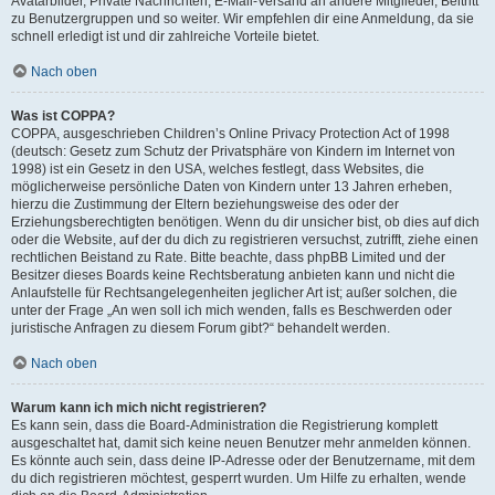
Avatarbilder, Private Nachrichten, E-Mail-Versand an andere Mitglieder, Beitritt
zu Benutzergruppen und so weiter. Wir empfehlen dir eine Anmeldung, da sie
schnell erledigt ist und dir zahlreiche Vorteile bietet.
Nach oben
Was ist COPPA?
COPPA, ausgeschrieben Children’s Online Privacy Protection Act of 1998
(deutsch: Gesetz zum Schutz der Privatsphäre von Kindern im Internet von
1998) ist ein Gesetz in den USA, welches festlegt, dass Websites, die
möglicherweise persönliche Daten von Kindern unter 13 Jahren erheben,
hierzu die Zustimmung der Eltern beziehungsweise des oder der
Erziehungsberechtigten benötigen. Wenn du dir unsicher bist, ob dies auf dich
oder die Website, auf der du dich zu registrieren versuchst, zutrifft, ziehe einen
rechtlichen Beistand zu Rate. Bitte beachte, dass phpBB Limited und der
Besitzer dieses Boards keine Rechtsberatung anbieten kann und nicht die
Anlaufstelle für Rechtsangelegenheiten jeglicher Art ist; außer solchen, die
unter der Frage „An wen soll ich mich wenden, falls es Beschwerden oder
juristische Anfragen zu diesem Forum gibt?“ behandelt werden.
Nach oben
Warum kann ich mich nicht registrieren?
Es kann sein, dass die Board-Administration die Registrierung komplett
ausgeschaltet hat, damit sich keine neuen Benutzer mehr anmelden können.
Es könnte auch sein, dass deine IP-Adresse oder der Benutzername, mit dem
du dich registrieren möchtest, gesperrt wurden. Um Hilfe zu erhalten, wende