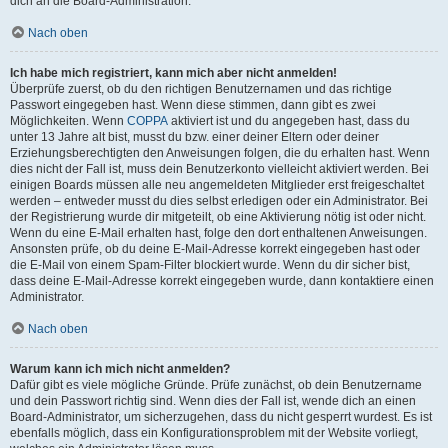
dich an die Board-Administration.
Nach oben
Ich habe mich registriert, kann mich aber nicht anmelden!
Überprüfe zuerst, ob du den richtigen Benutzernamen und das richtige
Passwort eingegeben hast. Wenn diese stimmen, dann gibt es zwei
Möglichkeiten. Wenn
COPPA
aktiviert ist und du angegeben hast, dass du
unter 13 Jahre alt bist, musst du bzw. einer deiner Eltern oder deiner
Erziehungsberechtigten den Anweisungen folgen, die du erhalten hast. Wenn
dies nicht der Fall ist, muss dein Benutzerkonto vielleicht aktiviert werden. Bei
einigen Boards müssen alle neu angemeldeten Mitglieder erst freigeschaltet
werden – entweder musst du dies selbst erledigen oder ein Administrator. Bei
der Registrierung wurde dir mitgeteilt, ob eine Aktivierung nötig ist oder nicht.
Wenn du eine E-Mail erhalten hast, folge den dort enthaltenen Anweisungen.
Ansonsten prüfe, ob du deine E-Mail-Adresse korrekt eingegeben hast oder
die E-Mail von einem Spam-Filter blockiert wurde. Wenn du dir sicher bist,
dass deine E-Mail-Adresse korrekt eingegeben wurde, dann kontaktiere einen
Administrator.
Nach oben
Warum kann ich mich nicht anmelden?
Dafür gibt es viele mögliche Gründe. Prüfe zunächst, ob dein Benutzername
und dein Passwort richtig sind. Wenn dies der Fall ist, wende dich an einen
Board-Administrator, um sicherzugehen, dass du nicht gesperrt wurdest. Es ist
ebenfalls möglich, dass ein Konfigurationsproblem mit der Website vorliegt,