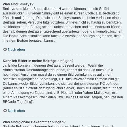
Was sind Smileys?
Smileys sind kleine Bilder, die benutzt werden können, um ein Gefühl
auszudrücken. Für jeden Smiley gibt es einen kurzen Code, z. B. bedeutet :)
fröhlich und :( traurig. Die Liste aller Smileys kannst du beim Verfassen eines
Beitrags sehen. Versuche bitte trotzdem, Smileys nicht zu häufig zu benutzen,
sie können einen Beitrag schnell unlesbar machen und ein Moderator könnte
deshalb deinen Beitrag entsprechend überarbeiten oder gar komplett löschen.
Die Board-Administration kann auch die Anzahl der Smileys begrenzen, die du
in einem Beitrag benutzen kannst.
Nach oben
Kann ich Bilder in meine Beiträge einfügen?
Ja, Bilder können in deinem Beitrag angezeigt werden. Wenn die
Administration Dateianhänge erlaubt hat, kannst du das Bild auch direkt
hochladen. Ansonsten musst du zu einem Bild verlinken, das auf einem
öffentlich zugänglichen Server liegt, z. B. http://www.domain.tld/mein-bild.gif.
Du kannst weder Bilder verlinken, die sich auf deinem eigenen PC befinden
(außer es ist ein öffentlich zugänglicher Server), noch zu Bildern, die nur nach
einer Anmeldung verfügbar sind, z. B. Hotmail- oder Yahoo-Mailboxen, mit
einem Passwort geschützte Seiten usw. Um das Bild anzuzeigen, benutze den
BBCode-Tag „[img]“.
Nach oben
Was sind globale Bekanntmachungen?
Globale Bekanntmachungen beinhalten wichtige Informationen, deshalb