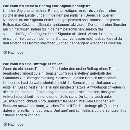
Wie kann ich meinem Beitrag eine Signatur anfügen?
Um eine Signatur an deinen Beitrag anzufügen, musst du zunächst eine
solche in den Einstellungen in deinem persönlichen Bereich entwerfen.
Nachdem du die Signatur erstellt und gespeichert hast, kannst du in jedem
Beitrag das Kästchen „Signatur anhängen“ aktivieren. Du kannst eine Signatur
auch hinzufügen, indem du in deinem persönlichen Bereich das
standardmäßige Anhängen deiner Signatur aktivierst. Wenn du einen
einzelnen Beitrag dennoch ohne Signatur verfassen möchtest, so kannst du
dort einfach das Kontrollkästchen „Signatur anhängen“ wieder deaktivieren.
Nach oben
Wie kann ich eine Umfrage erstellen?
Wenn du ein neues Thema eröffnest oder den ersten Beitrag eines Themas
bearbeitest, findest du ein Register „Umfrage erstellen“ unterhalb des
Formulars zur Beitragserstellung. Solltest du diesen Bereich nicht sehen
können, so hast du wahrscheinlich nicht die Berechtigung, Umfragen zu
erstellen. Du solltest einen Titel und mindestens zwei Antwortmöglichkeiten in
die entsprechenden Felder eingeben und dabei sicherstellen, dass jede
Antwortmöglichkeit in einer eigenen Zeile steht. Du kannst auch unter
„Auswahlmöglichkeiten pro Benutzer“ festlegen, wie viele Optionen ein
Benutzer auswählen kann, welches Zeitlimit für die Umfrage gilt (0 bedeutet
dabei eine zeitlich unbegrenzte Umfrage) und schließlich, ob die Benutzer ihre
Stimme ändern können.
Nach oben