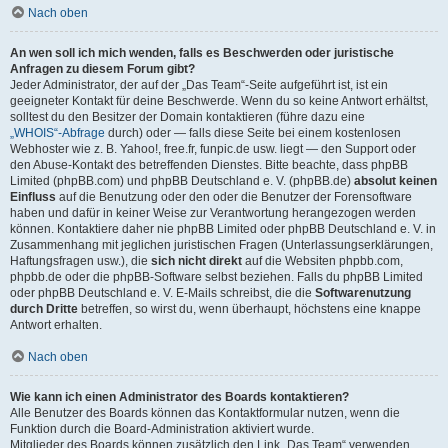
Nach oben
An wen soll ich mich wenden, falls es Beschwerden oder juristische
Anfragen zu diesem Forum gibt?
Jeder Administrator, der auf der „Das Team“-Seite aufgeführt ist, ist ein
geeigneter Kontakt für deine Beschwerde. Wenn du so keine Antwort erhältst,
solltest du den Besitzer der Domain kontaktieren (führe dazu eine
„WHOIS“-Abfrage
durch) oder — falls diese Seite bei einem kostenlosen
Webhoster wie z. B. Yahoo!, free.fr, funpic.de usw. liegt — den Support oder
den Abuse-Kontakt des betreffenden Dienstes. Bitte beachte, dass phpBB
Limited (phpBB.com) und phpBB Deutschland e. V. (phpBB.de)
absolut keinen
Einfluss
auf die Benutzung oder den oder die Benutzer der Forensoftware
haben und dafür in keiner Weise zur Verantwortung herangezogen werden
können. Kontaktiere daher nie phpBB Limited oder phpBB Deutschland e. V. in
Zusammenhang mit jeglichen juristischen Fragen (Unterlassungserklärungen,
Haftungsfragen usw.), die
sich nicht direkt
auf die Websiten phpbb.com,
phpbb.de oder die phpBB-Software selbst beziehen. Falls du phpBB Limited
oder phpBB Deutschland e. V. E-Mails schreibst, die die
Softwarenutzung
durch Dritte
betreffen, so wirst du, wenn überhaupt, höchstens eine knappe
Antwort erhalten.
Nach oben
Wie kann ich einen Administrator des Boards kontaktieren?
Alle Benutzer des Boards können das Kontaktformular nutzen, wenn die
Funktion durch die Board-Administration aktiviert wurde.
Mitglieder des Boards können zusätzlich den Link „Das Team“ verwenden.