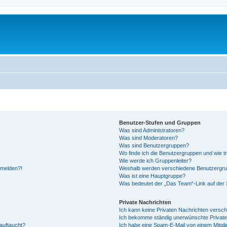
Benutzer-Stufen und Gruppen
Was sind Administratoren?
Was sind Moderatoren?
Was sind Benutzergruppen?
Wo finde ich die Benutzergruppen und wie tr
Wie werde ich Gruppenleiter?
anmelden?!
Weshalb werden verschiedene Benutzergrupp
Was ist eine Hauptgruppe?
Was bedeutet der „Das Team“-Link auf der S
Private Nachrichten
Ich kann keine Privaten Nachrichten versch
Ich bekomme ständig unerwünschte Private
auftaucht?
Ich habe eine Spam-E-Mail von einem Mitgli