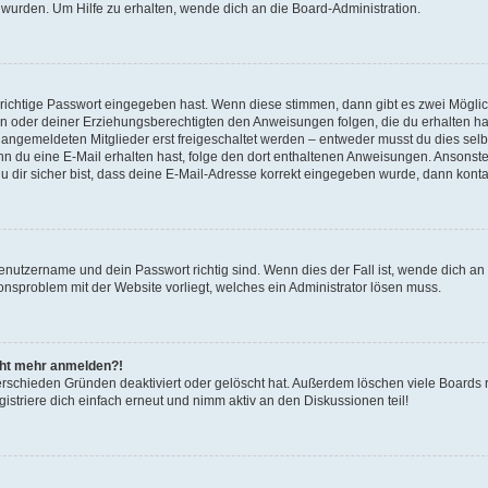
 wurden. Um Hilfe zu erhalten, wende dich an die Board-Administration.
 richtige Passwort eingegeben hast. Wenn diese stimmen, dann gibt es zwei Mögl
tern oder deiner Erziehungsberechtigten den Anweisungen folgen, die du erhalten ha
u angemeldeten Mitglieder erst freigeschaltet werden – entweder musst du dies selbs
. Wenn du eine E-Mail erhalten hast, folge den dort enthaltenen Anweisungen. Ansons
 dir sicher bist, dass deine E-Mail-Adresse korrekt eingegeben wurde, dann kontak
Benutzername und dein Passwort richtig sind. Wenn dies der Fall ist, wende dich a
ionsproblem mit der Website vorliegt, welches ein Administrator lösen muss.
icht mehr anmelden?!
erschieden Gründen deaktiviert oder gelöscht hat. Außerdem löschen viele Boards r
triere dich einfach erneut und nimm aktiv an den Diskussionen teil!