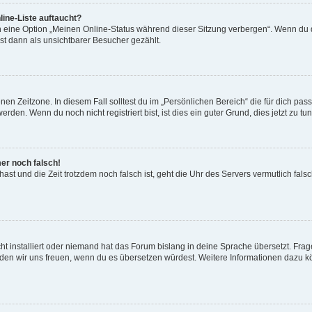
ine-Liste auftaucht?
n eine Option „Meinen Online-Status während dieser Sitzung verbergen“. Wenn du d
st dann als unsichtbarer Besucher gezählt.
en Zeitzone. In diesem Fall solltest du im „Persönlichen Bereich“ die für dich passe
den. Wenn du noch nicht registriert bist, ist dies ein guter Grund, dies jetzt zu tun
mer noch falsch!
t hast und die Zeit trotzdem noch falsch ist, geht die Uhr des Servers vermutlich fal
t installiert oder niemand hat das Forum bislang in deine Sprache übersetzt. Frag
, würden wir uns freuen, wenn du es übersetzen würdest. Weitere Informationen dazu