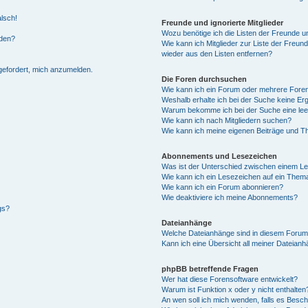
alsch!
Freunde und ignorierte Mitglieder
Wozu benötige ich die Listen der Freunde un
rden?
Wie kann ich Mitglieder zur Liste der Freund
wieder aus den Listen entfernen?
fgefordert, mich anzumelden.
Die Foren durchsuchen
Wie kann ich ein Forum oder mehrere For
Weshalb erhalte ich bei der Suche keine Er
Warum bekomme ich bei der Suche eine lee
Wie kann ich nach Mitgliedern suchen?
Wie kann ich meine eigenen Beiträge und T
Abonnements und Lesezeichen
Was ist der Unterschied zwischen einem L
Wie kann ich ein Lesezeichen auf ein Them
Wie kann ich ein Forum abonnieren?
Wie deaktiviere ich meine Abonnements?
gs?
Dateianhänge
Welche Dateianhänge sind in diesem Forum
Kann ich eine Übersicht all meiner Dateian
phpBB betreffende Fragen
Wer hat diese Forensoftware entwickelt?
Warum ist Funktion x oder y nicht enthalten
An wen soll ich mich wenden, falls es Besc