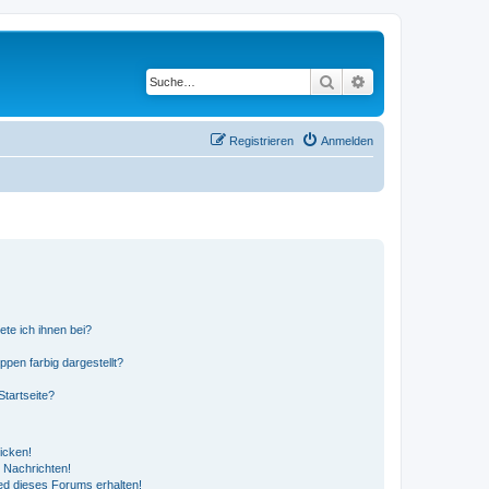
Suche
Erweiterte Suche
Registrieren
Anmelden
ete ich ihnen bei?
en farbig dargestellt?
tartseite?
icken!
 Nachrichten!
ed dieses Forums erhalten!