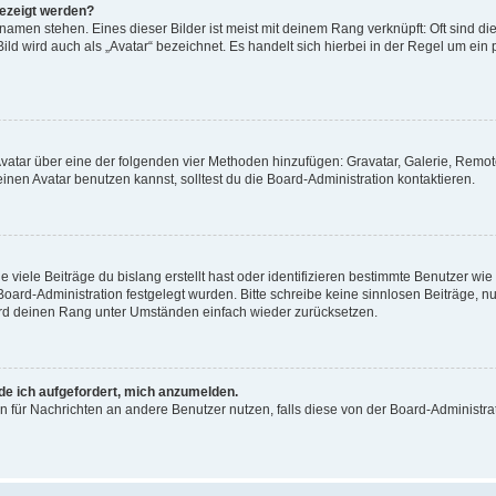
gezeigt werden?
amen stehen. Eines dieser Bilder ist meist mit deinem Rang verknüpft: Oft sind di
ld wird auch als „Avatar“ bezeichnet. Es handelt sich hierbei in der Regel um ein
 Avatar über eine der folgenden vier Methoden hinzufügen: Gravatar, Galerie, Rem
en Avatar benutzen kannst, solltest du die Board-Administration kontaktieren.
viele Beiträge du bislang erstellt hast oder identifizieren bestimmte Benutzer w
 Board-Administration festgelegt wurden. Bitte schreibe keine sinnlosen Beiträge
wird deinen Rang unter Umständen einfach wieder zurücksetzen.
rde ich aufgefordert, mich anzumelden.
ion für Nachrichten an andere Benutzer nutzen, falls diese von der Board-Administ