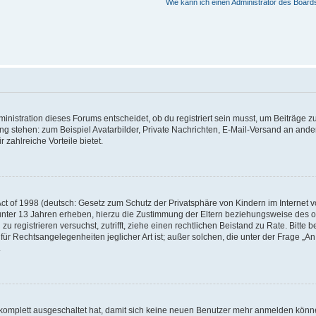
Wie kann ich einen Administrator des Board
istration dieses Forums entscheidet, ob du registriert sein musst, um Beiträge zu s
ung stehen: zum Beispiel Avatarbilder, Private Nachrichten, E-Mail-Versand an ander
 zahlreiche Vorteile bietet.
t of 1998 (deutsch: Gesetz zum Schutz der Privatsphäre von Kindern im Internet vo
unter 13 Jahren erheben, hierzu die Zustimmung der Eltern beziehungsweise des o
h zu registrieren versuchst, zutrifft, ziehe einen rechtlichen Beistand zu Rate. Bit
für Rechtsangelegenheiten jeglicher Art ist; außer solchen, die unter der Frage „
.
g komplett ausgeschaltet hat, damit sich keine neuen Benutzer mehr anmelden könn