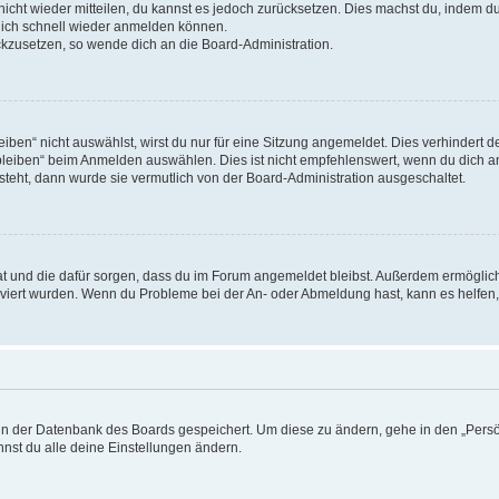
 nicht wieder mitteilen, du kannst es jedoch zurücksetzen. Dies machst du, indem 
 dich schnell wieder anmelden können.
ückzusetzen, so wende dich an die Board-Administration.
en“ nicht auswählst, wirst du nur für eine Sitzung angemeldet. Dies verhindert 
leiben“ beim Anmelden auswählen. Dies ist nicht empfehlenswert, wenn du dich an
 steht, dann wurde sie vermutlich von der Board-Administration ausgeschaltet.
 hat und die dafür sorgen, dass du im Forum angemeldet bleibst. Außerdem ermögli
tiviert wurden. Wenn du Probleme bei der An- oder Abmeldung hast, kann es helfen
n in der Datenbank des Boards gespeichert. Um diese zu ändern, gehe in den „Persö
nst du alle deine Einstellungen ändern.