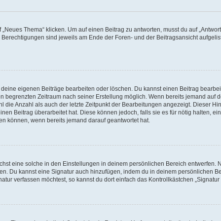
„Neues Thema“ klicken. Um auf einen Beitrag zu antworten, musst du auf „Antworte
e Berechtigungen sind jeweils am Ende der Foren- und der Beitragsansicht aufgeliste
r deine eigenen Beiträge bearbeiten oder löschen. Du kannst einen Beitrag bearbe
inen begrenzten Zeitraum nach seiner Erstellung möglich. Wenn bereits jemand auf de
 die Anzahl als auch der letzte Zeitpunkt der Bearbeitungen angezeigt. Dieser Hi
en Beitrag überarbeitet hat. Diese können jedoch, falls sie es für nötig halten, ei
hen können, wenn bereits jemand darauf geantwortet hat.
st eine solche in den Einstellungen in deinem persönlichen Bereich entwerfen. Na
eren. Du kannst eine Signatur auch hinzufügen, indem du in deinem persönlichen 
atur verfassen möchtest, so kannst du dort einfach das Kontrollkästchen „Signatu