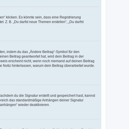
n“ klicken. Es könnte sein, dass eine Registrierung
t. Z. B. „Du darfst neue Themen erstellen“, „Du darfst
iten, indem du das „Ändere Beitrag“-Symbol für den
inen Beitrag geantwortet hat, wird dein Beitrag in der
nweis erscheint nicht, wenn noch niemand auf deinen Beitrag
ne Notiz hinterlassen, warum dein Beitrag überarbeitet wurde.
chdem du die Signatur erstellt und gespeichert hast, kannst
Bereich das standardmäßige Anhängen deiner Signatur
r anhängen“ wieder deaktivieren.