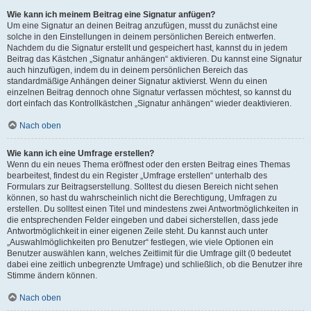
Wie kann ich meinem Beitrag eine Signatur anfügen?
Um eine Signatur an deinen Beitrag anzufügen, musst du zunächst eine
solche in den Einstellungen in deinem persönlichen Bereich entwerfen.
Nachdem du die Signatur erstellt und gespeichert hast, kannst du in jedem
Beitrag das Kästchen „Signatur anhängen“ aktivieren. Du kannst eine Signatur
auch hinzufügen, indem du in deinem persönlichen Bereich das
standardmäßige Anhängen deiner Signatur aktivierst. Wenn du einen
einzelnen Beitrag dennoch ohne Signatur verfassen möchtest, so kannst du
dort einfach das Kontrollkästchen „Signatur anhängen“ wieder deaktivieren.
Nach oben
Wie kann ich eine Umfrage erstellen?
Wenn du ein neues Thema eröffnest oder den ersten Beitrag eines Themas
bearbeitest, findest du ein Register „Umfrage erstellen“ unterhalb des
Formulars zur Beitragserstellung. Solltest du diesen Bereich nicht sehen
können, so hast du wahrscheinlich nicht die Berechtigung, Umfragen zu
erstellen. Du solltest einen Titel und mindestens zwei Antwortmöglichkeiten in
die entsprechenden Felder eingeben und dabei sicherstellen, dass jede
Antwortmöglichkeit in einer eigenen Zeile steht. Du kannst auch unter
„Auswahlmöglichkeiten pro Benutzer“ festlegen, wie viele Optionen ein
Benutzer auswählen kann, welches Zeitlimit für die Umfrage gilt (0 bedeutet
dabei eine zeitlich unbegrenzte Umfrage) und schließlich, ob die Benutzer ihre
Stimme ändern können.
Nach oben