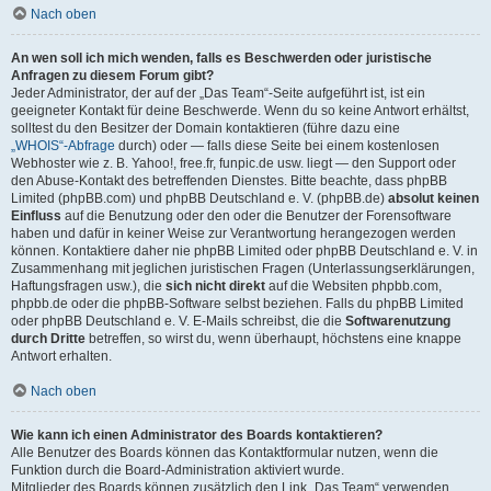
Nach oben
An wen soll ich mich wenden, falls es Beschwerden oder juristische
Anfragen zu diesem Forum gibt?
Jeder Administrator, der auf der „Das Team“-Seite aufgeführt ist, ist ein
geeigneter Kontakt für deine Beschwerde. Wenn du so keine Antwort erhältst,
solltest du den Besitzer der Domain kontaktieren (führe dazu eine
„WHOIS“-Abfrage
durch) oder — falls diese Seite bei einem kostenlosen
Webhoster wie z. B. Yahoo!, free.fr, funpic.de usw. liegt — den Support oder
den Abuse-Kontakt des betreffenden Dienstes. Bitte beachte, dass phpBB
Limited (phpBB.com) und phpBB Deutschland e. V. (phpBB.de)
absolut keinen
Einfluss
auf die Benutzung oder den oder die Benutzer der Forensoftware
haben und dafür in keiner Weise zur Verantwortung herangezogen werden
können. Kontaktiere daher nie phpBB Limited oder phpBB Deutschland e. V. in
Zusammenhang mit jeglichen juristischen Fragen (Unterlassungserklärungen,
Haftungsfragen usw.), die
sich nicht direkt
auf die Websiten phpbb.com,
phpbb.de oder die phpBB-Software selbst beziehen. Falls du phpBB Limited
oder phpBB Deutschland e. V. E-Mails schreibst, die die
Softwarenutzung
durch Dritte
betreffen, so wirst du, wenn überhaupt, höchstens eine knappe
Antwort erhalten.
Nach oben
Wie kann ich einen Administrator des Boards kontaktieren?
Alle Benutzer des Boards können das Kontaktformular nutzen, wenn die
Funktion durch die Board-Administration aktiviert wurde.
Mitglieder des Boards können zusätzlich den Link „Das Team“ verwenden.