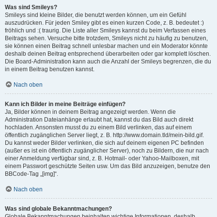
Was sind Smileys?
Smileys sind kleine Bilder, die benutzt werden können, um ein Gefühl
auszudrücken. Für jeden Smiley gibt es einen kurzen Code, z. B. bedeutet :)
fröhlich und :( traurig. Die Liste aller Smileys kannst du beim Verfassen eines
Beitrags sehen. Versuche bitte trotzdem, Smileys nicht zu häufig zu benutzen,
sie können einen Beitrag schnell unlesbar machen und ein Moderator könnte
deshalb deinen Beitrag entsprechend überarbeiten oder gar komplett löschen.
Die Board-Administration kann auch die Anzahl der Smileys begrenzen, die du
in einem Beitrag benutzen kannst.
Nach oben
Kann ich Bilder in meine Beiträge einfügen?
Ja, Bilder können in deinem Beitrag angezeigt werden. Wenn die
Administration Dateianhänge erlaubt hat, kannst du das Bild auch direkt
hochladen. Ansonsten musst du zu einem Bild verlinken, das auf einem
öffentlich zugänglichen Server liegt, z. B. http://www.domain.tld/mein-bild.gif.
Du kannst weder Bilder verlinken, die sich auf deinem eigenen PC befinden
(außer es ist ein öffentlich zugänglicher Server), noch zu Bildern, die nur nach
einer Anmeldung verfügbar sind, z. B. Hotmail- oder Yahoo-Mailboxen, mit
einem Passwort geschützte Seiten usw. Um das Bild anzuzeigen, benutze den
BBCode-Tag „[img]“.
Nach oben
Was sind globale Bekanntmachungen?
Globale Bekanntmachungen beinhalten wichtige Informationen, deshalb