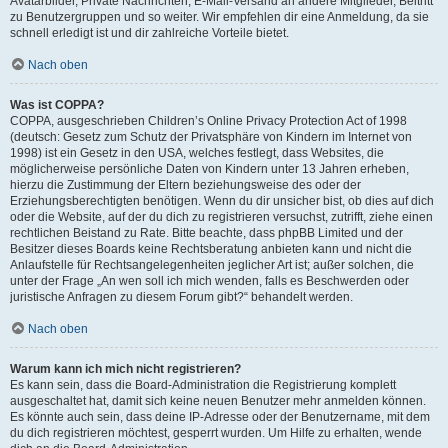
Avatarbilder, Private Nachrichten, E-Mail-Versand an andere Mitglieder, Beitritt
zu Benutzergruppen und so weiter. Wir empfehlen dir eine Anmeldung, da sie
schnell erledigt ist und dir zahlreiche Vorteile bietet.
Nach oben
Was ist COPPA?
COPPA, ausgeschrieben Children’s Online Privacy Protection Act of 1998
(deutsch: Gesetz zum Schutz der Privatsphäre von Kindern im Internet von
1998) ist ein Gesetz in den USA, welches festlegt, dass Websites, die
möglicherweise persönliche Daten von Kindern unter 13 Jahren erheben,
hierzu die Zustimmung der Eltern beziehungsweise des oder der
Erziehungsberechtigten benötigen. Wenn du dir unsicher bist, ob dies auf dich
oder die Website, auf der du dich zu registrieren versuchst, zutrifft, ziehe einen
rechtlichen Beistand zu Rate. Bitte beachte, dass phpBB Limited und der
Besitzer dieses Boards keine Rechtsberatung anbieten kann und nicht die
Anlaufstelle für Rechtsangelegenheiten jeglicher Art ist; außer solchen, die
unter der Frage „An wen soll ich mich wenden, falls es Beschwerden oder
juristische Anfragen zu diesem Forum gibt?“ behandelt werden.
Nach oben
Warum kann ich mich nicht registrieren?
Es kann sein, dass die Board-Administration die Registrierung komplett
ausgeschaltet hat, damit sich keine neuen Benutzer mehr anmelden können.
Es könnte auch sein, dass deine IP-Adresse oder der Benutzername, mit dem
du dich registrieren möchtest, gesperrt wurden. Um Hilfe zu erhalten, wende