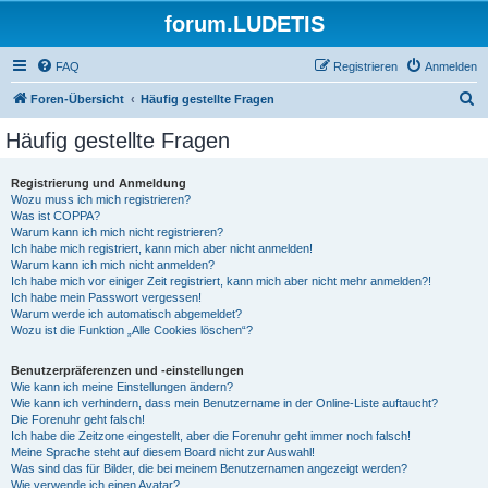
forum.LUDETIS
FAQ
Registrieren
Anmelden
S
Foren-Übersicht
Häufig gestellte Fragen
u
Häufig gestellte Fragen
c
h
Registrierung und Anmeldung
Wozu muss ich mich registrieren?
e
Was ist COPPA?
Warum kann ich mich nicht registrieren?
Ich habe mich registriert, kann mich aber nicht anmelden!
Warum kann ich mich nicht anmelden?
Ich habe mich vor einiger Zeit registriert, kann mich aber nicht mehr anmelden?!
Ich habe mein Passwort vergessen!
Warum werde ich automatisch abgemeldet?
Wozu ist die Funktion „Alle Cookies löschen“?
Benutzerpräferenzen und -einstellungen
Wie kann ich meine Einstellungen ändern?
Wie kann ich verhindern, dass mein Benutzername in der Online-Liste auftaucht?
Die Forenuhr geht falsch!
Ich habe die Zeitzone eingestellt, aber die Forenuhr geht immer noch falsch!
Meine Sprache steht auf diesem Board nicht zur Auswahl!
Was sind das für Bilder, die bei meinem Benutzernamen angezeigt werden?
Wie verwende ich einen Avatar?