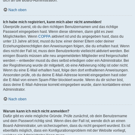
dich an die Board-Administration.
Nach oben
Ich habe mich registriert, kann mich aber nicht anmelden!
Überprüfe zuerst, ob du den richtigen Benutzernamen und das richtige
Passwort eingegeben hast. Wenn diese stimmen, dann gibt es zwei
Möglichkeiten. Wenn
COPPA
aktiviert ist und du angegeben hast, dass du
unter 13 Jahre alt bist, musst du bzw. einer deiner Eltern oder deiner
Erziehungsberechtigten den Anweisungen folgen, die du erhalten hast. Wenn
dies nicht der Fall ist, muss dein Benutzerkonto vielleicht aktiviert werden. Bei
einigen Boards müssen alle neu angemeldeten Mitglieder erst freigeschaltet
werden – entweder musst du dies selbst erledigen oder ein Administrator. Bei
der Registrierung wurde dir mitgeteilt, ob eine Aktivierung nötig ist oder nicht.
Wenn du eine E-Mail erhalten hast, folge den dort enthaltenen Anweisungen.
Ansonsten prüfe, ob du deine E-Mail-Adresse korrekt eingegeben hast oder
die E-Mail von einem Spam-Filter blockiert wurde. Wenn du dir sicher bist,
dass deine E-Mail-Adresse korrekt eingegeben wurde, dann kontaktiere einen
Administrator.
Nach oben
Warum kann ich mich nicht anmelden?
Dafür gibt es viele mögliche Gründe. Prüfe zunächst, ob dein Benutzername
und dein Passwort richtig sind. Wenn dies der Fall ist, wende dich an einen
Board-Administrator, um sicherzugehen, dass du nicht gesperrt wurdest. Es ist
ebenfalls möglich, dass ein Konfigurationsproblem mit der Website vorliegt,