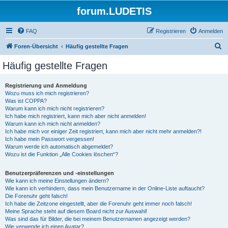
forum.LUDETIS
FAQ
Registrieren
Anmelden
S
Foren-Übersicht
Häufig gestellte Fragen
u
Häufig gestellte Fragen
c
h
Registrierung und Anmeldung
Wozu muss ich mich registrieren?
e
Was ist COPPA?
Warum kann ich mich nicht registrieren?
Ich habe mich registriert, kann mich aber nicht anmelden!
Warum kann ich mich nicht anmelden?
Ich habe mich vor einiger Zeit registriert, kann mich aber nicht mehr anmelden?!
Ich habe mein Passwort vergessen!
Warum werde ich automatisch abgemeldet?
Wozu ist die Funktion „Alle Cookies löschen“?
Benutzerpräferenzen und -einstellungen
Wie kann ich meine Einstellungen ändern?
Wie kann ich verhindern, dass mein Benutzername in der Online-Liste auftaucht?
Die Forenuhr geht falsch!
Ich habe die Zeitzone eingestellt, aber die Forenuhr geht immer noch falsch!
Meine Sprache steht auf diesem Board nicht zur Auswahl!
Was sind das für Bilder, die bei meinem Benutzernamen angezeigt werden?
Wie verwende ich einen Avatar?