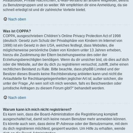
Avatarbilder, Private Nachrichten, E-Mail-Versand an andere Mitglieder, Beitritt
zu Benutzergruppen und so weiter. Wir empfehlen dir eine Anmeldung, da sie
schnell erledigt ist und dir zahlreiche Vorteile bietet.
Nach oben
Was ist COPPA?
COPPA, ausgeschrieben Children’s Online Privacy Protection Act of 1998
(deutsch: Gesetz zum Schutz der Privatsphäre von Kindern im Internet von
1998) ist ein Gesetz in den USA, welches festlegt, dass Websites, die
möglicherweise persönliche Daten von Kindern unter 13 Jahren erheben,
hierzu die Zustimmung der Eltern beziehungsweise des oder der
Erziehungsberechtigten benötigen. Wenn du dir unsicher bist, ob dies auf dich
oder die Website, auf der du dich zu registrieren versuchst, zutrifft, ziehe einen
rechtlichen Beistand zu Rate. Bitte beachte, dass phpBB Limited und der
Besitzer dieses Boards keine Rechtsberatung anbieten kann und nicht die
Anlaufstelle für Rechtsangelegenheiten jeglicher Art ist; außer solchen, die
unter der Frage „An wen soll ich mich wenden, falls es Beschwerden oder
juristische Anfragen zu diesem Forum gibt?“ behandelt werden.
Nach oben
Warum kann ich mich nicht registrieren?
Es kann sein, dass die Board-Administration die Registrierung komplett
ausgeschaltet hat, damit sich keine neuen Benutzer mehr anmelden können.
Es könnte auch sein, dass deine IP-Adresse oder der Benutzername, mit dem
du dich registrieren möchtest, gesperrt wurden. Um Hilfe zu erhalten, wende