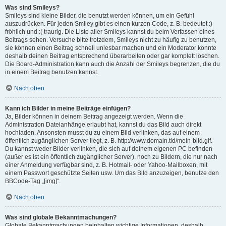
Was sind Smileys?
Smileys sind kleine Bilder, die benutzt werden können, um ein Gefühl
auszudrücken. Für jeden Smiley gibt es einen kurzen Code, z. B. bedeutet :)
fröhlich und :( traurig. Die Liste aller Smileys kannst du beim Verfassen eines
Beitrags sehen. Versuche bitte trotzdem, Smileys nicht zu häufig zu benutzen,
sie können einen Beitrag schnell unlesbar machen und ein Moderator könnte
deshalb deinen Beitrag entsprechend überarbeiten oder gar komplett löschen.
Die Board-Administration kann auch die Anzahl der Smileys begrenzen, die du
in einem Beitrag benutzen kannst.
Nach oben
Kann ich Bilder in meine Beiträge einfügen?
Ja, Bilder können in deinem Beitrag angezeigt werden. Wenn die
Administration Dateianhänge erlaubt hat, kannst du das Bild auch direkt
hochladen. Ansonsten musst du zu einem Bild verlinken, das auf einem
öffentlich zugänglichen Server liegt, z. B. http://www.domain.tld/mein-bild.gif.
Du kannst weder Bilder verlinken, die sich auf deinem eigenen PC befinden
(außer es ist ein öffentlich zugänglicher Server), noch zu Bildern, die nur nach
einer Anmeldung verfügbar sind, z. B. Hotmail- oder Yahoo-Mailboxen, mit
einem Passwort geschützte Seiten usw. Um das Bild anzuzeigen, benutze den
BBCode-Tag „[img]“.
Nach oben
Was sind globale Bekanntmachungen?
Globale Bekanntmachungen beinhalten wichtige Informationen, deshalb