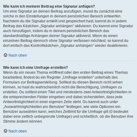
Wie kann ich meinem Beitrag eine Signatur anfügen?
Um eine Signatur an deinen Beitrag anzufügen, musst du zunächst eine
solche in den Einstellungen in deinem persönlichen Bereich entwerfen.
Nachdem du die Signatur erstellt und gespeichert hast, kannst du in jedem
Beitrag das Kästchen „Signatur anhängen“ aktivieren. Du kannst eine Signatur
auch hinzufügen, indem du in deinem persönlichen Bereich das
standardmäßige Anhängen deiner Signatur aktivierst. Wenn du einen
einzelnen Beitrag dennoch ohne Signatur verfassen möchtest, so kannst du
dort einfach das Kontrollkästchen „Signatur anhängen“ wieder deaktivieren.
Nach oben
Wie kann ich eine Umfrage erstellen?
Wenn du ein neues Thema eröffnest oder den ersten Beitrag eines Themas
bearbeitest, findest du ein Register „Umfrage erstellen“ unterhalb des
Formulars zur Beitragserstellung. Solltest du diesen Bereich nicht sehen
können, so hast du wahrscheinlich nicht die Berechtigung, Umfragen zu
erstellen. Du solltest einen Titel und mindestens zwei Antwortmöglichkeiten in
die entsprechenden Felder eingeben und dabei sicherstellen, dass jede
Antwortmöglichkeit in einer eigenen Zeile steht. Du kannst auch unter
„Auswahlmöglichkeiten pro Benutzer“ festlegen, wie viele Optionen ein
Benutzer auswählen kann, welches Zeitlimit für die Umfrage gilt (0 bedeutet
dabei eine zeitlich unbegrenzte Umfrage) und schließlich, ob die Benutzer ihre
Stimme ändern können.
Nach oben