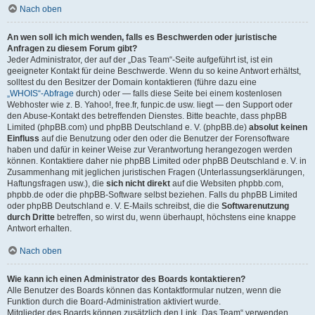
Nach oben
An wen soll ich mich wenden, falls es Beschwerden oder juristische
Anfragen zu diesem Forum gibt?
Jeder Administrator, der auf der „Das Team“-Seite aufgeführt ist, ist ein
geeigneter Kontakt für deine Beschwerde. Wenn du so keine Antwort erhältst,
solltest du den Besitzer der Domain kontaktieren (führe dazu eine
„WHOIS“-Abfrage
durch) oder — falls diese Seite bei einem kostenlosen
Webhoster wie z. B. Yahoo!, free.fr, funpic.de usw. liegt — den Support oder
den Abuse-Kontakt des betreffenden Dienstes. Bitte beachte, dass phpBB
Limited (phpBB.com) und phpBB Deutschland e. V. (phpBB.de)
absolut keinen
Einfluss
auf die Benutzung oder den oder die Benutzer der Forensoftware
haben und dafür in keiner Weise zur Verantwortung herangezogen werden
können. Kontaktiere daher nie phpBB Limited oder phpBB Deutschland e. V. in
Zusammenhang mit jeglichen juristischen Fragen (Unterlassungserklärungen,
Haftungsfragen usw.), die
sich nicht direkt
auf die Websiten phpbb.com,
phpbb.de oder die phpBB-Software selbst beziehen. Falls du phpBB Limited
oder phpBB Deutschland e. V. E-Mails schreibst, die die
Softwarenutzung
durch Dritte
betreffen, so wirst du, wenn überhaupt, höchstens eine knappe
Antwort erhalten.
Nach oben
Wie kann ich einen Administrator des Boards kontaktieren?
Alle Benutzer des Boards können das Kontaktformular nutzen, wenn die
Funktion durch die Board-Administration aktiviert wurde.
Mitglieder des Boards können zusätzlich den Link „Das Team“ verwenden.