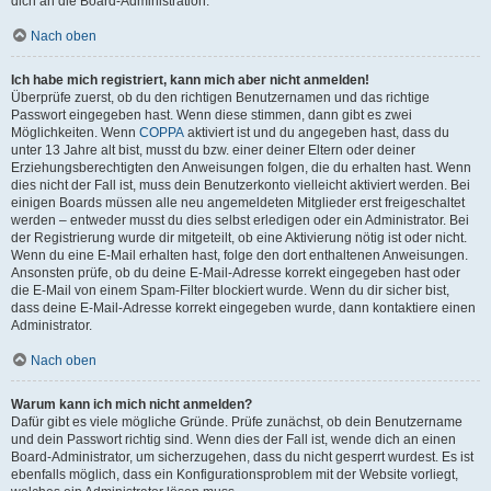
dich an die Board-Administration.
Nach oben
Ich habe mich registriert, kann mich aber nicht anmelden!
Überprüfe zuerst, ob du den richtigen Benutzernamen und das richtige
Passwort eingegeben hast. Wenn diese stimmen, dann gibt es zwei
Möglichkeiten. Wenn
COPPA
aktiviert ist und du angegeben hast, dass du
unter 13 Jahre alt bist, musst du bzw. einer deiner Eltern oder deiner
Erziehungsberechtigten den Anweisungen folgen, die du erhalten hast. Wenn
dies nicht der Fall ist, muss dein Benutzerkonto vielleicht aktiviert werden. Bei
einigen Boards müssen alle neu angemeldeten Mitglieder erst freigeschaltet
werden – entweder musst du dies selbst erledigen oder ein Administrator. Bei
der Registrierung wurde dir mitgeteilt, ob eine Aktivierung nötig ist oder nicht.
Wenn du eine E-Mail erhalten hast, folge den dort enthaltenen Anweisungen.
Ansonsten prüfe, ob du deine E-Mail-Adresse korrekt eingegeben hast oder
die E-Mail von einem Spam-Filter blockiert wurde. Wenn du dir sicher bist,
dass deine E-Mail-Adresse korrekt eingegeben wurde, dann kontaktiere einen
Administrator.
Nach oben
Warum kann ich mich nicht anmelden?
Dafür gibt es viele mögliche Gründe. Prüfe zunächst, ob dein Benutzername
und dein Passwort richtig sind. Wenn dies der Fall ist, wende dich an einen
Board-Administrator, um sicherzugehen, dass du nicht gesperrt wurdest. Es ist
ebenfalls möglich, dass ein Konfigurationsproblem mit der Website vorliegt,