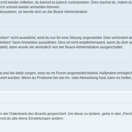
 nicht wieder mitteilen, du kannst es jedoch zurücksetzen. Dies machst du, indem 
 dich schnell wieder anmelden können.
ückzusetzen, so wende dich an die Board-Administration.
en“ nicht auswählst, wirst du nur für eine Sitzung angemeldet. Dies verhindert 
leiben“ beim Anmelden auswählen. Dies ist nicht empfehlenswert, wenn du dich an
 steht, dann wurde sie vermutlich von der Board-Administration ausgeschaltet.
 hat und die dafür sorgen, dass du im Forum angemeldet bleibst. Außerdem ermögli
tiviert wurden. Wenn du Probleme bei der An- oder Abmeldung hast, kann es helfen
n in der Datenbank des Boards gespeichert. Um diese zu ändern, gehe in den „Persö
nst du alle deine Einstellungen ändern.