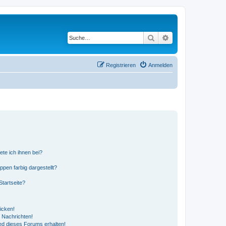
Suche
Erweiterte Suche
Registrieren
Anmelden
ete ich ihnen bei?
en farbig dargestellt?
tartseite?
icken!
 Nachrichten!
ed dieses Forums erhalten!