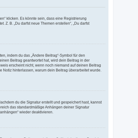
n“ klicken. Es könnte sein, dass eine Registrierung
t. Z. B. „Du darfst neue Themen erstellen“, „Du darfst
iten, indem du das „Ändere Beitrag“-Symbol für den
inen Beitrag geantwortet hat, wird dein Beitrag in der
nweis erscheint nicht, wenn noch niemand auf deinen Beitrag
ne Notiz hinterlassen, warum dein Beitrag überarbeitet wurde.
chdem du die Signatur erstellt und gespeichert hast, kannst
Bereich das standardmäßige Anhängen deiner Signatur
r anhängen“ wieder deaktivieren.