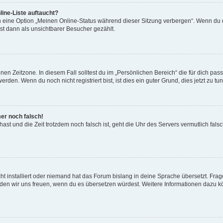
ine-Liste auftaucht?
n eine Option „Meinen Online-Status während dieser Sitzung verbergen“. Wenn du d
st dann als unsichtbarer Besucher gezählt.
en Zeitzone. In diesem Fall solltest du im „Persönlichen Bereich“ die für dich passe
den. Wenn du noch nicht registriert bist, ist dies ein guter Grund, dies jetzt zu tun
mer noch falsch!
t hast und die Zeit trotzdem noch falsch ist, geht die Uhr des Servers vermutlich fal
t installiert oder niemand hat das Forum bislang in deine Sprache übersetzt. Frag
, würden wir uns freuen, wenn du es übersetzen würdest. Weitere Informationen dazu