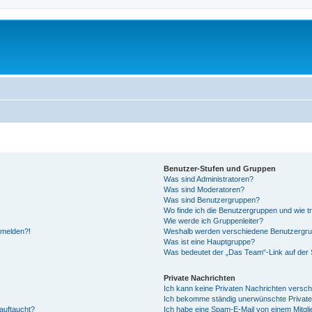
Benutzer-Stufen und Gruppen
Was sind Administratoren?
Was sind Moderatoren?
Was sind Benutzergruppen?
Wo finde ich die Benutzergruppen und wie tr
Wie werde ich Gruppenleiter?
anmelden?!
Weshalb werden verschiedene Benutzergrupp
Was ist eine Hauptgruppe?
Was bedeutet der „Das Team“-Link auf der S
Private Nachrichten
Ich kann keine Privaten Nachrichten versch
Ich bekomme ständig unerwünschte Private
auftaucht?
Ich habe eine Spam-E-Mail von einem Mitgli