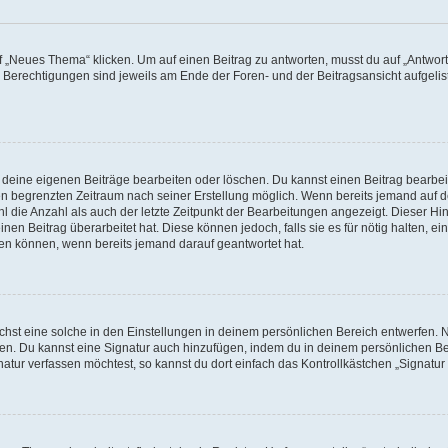
„Neues Thema“ klicken. Um auf einen Beitrag zu antworten, musst du auf „Antworte
e Berechtigungen sind jeweils am Ende der Foren- und der Beitragsansicht aufgeliste
r deine eigenen Beiträge bearbeiten oder löschen. Du kannst einen Beitrag bearbe
inen begrenzten Zeitraum nach seiner Erstellung möglich. Wenn bereits jemand auf de
 die Anzahl als auch der letzte Zeitpunkt der Bearbeitungen angezeigt. Dieser Hi
en Beitrag überarbeitet hat. Diese können jedoch, falls sie es für nötig halten, ei
hen können, wenn bereits jemand darauf geantwortet hat.
st eine solche in den Einstellungen in deinem persönlichen Bereich entwerfen. Na
eren. Du kannst eine Signatur auch hinzufügen, indem du in deinem persönlichen 
atur verfassen möchtest, so kannst du dort einfach das Kontrollkästchen „Signatu