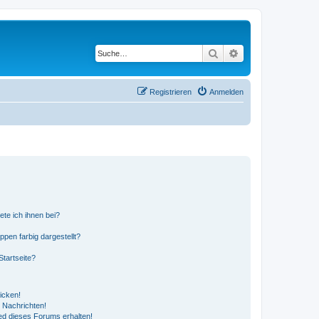
Suche
Erweiterte Suche
Registrieren
Anmelden
ete ich ihnen bei?
en farbig dargestellt?
tartseite?
icken!
 Nachrichten!
ed dieses Forums erhalten!