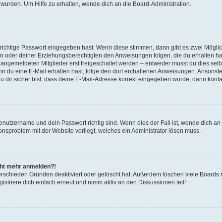
 wurden. Um Hilfe zu erhalten, wende dich an die Board-Administration.
 richtige Passwort eingegeben hast. Wenn diese stimmen, dann gibt es zwei Mögl
tern oder deiner Erziehungsberechtigten den Anweisungen folgen, die du erhalten ha
u angemeldeten Mitglieder erst freigeschaltet werden – entweder musst du dies selbs
. Wenn du eine E-Mail erhalten hast, folge den dort enthaltenen Anweisungen. Ansons
 dir sicher bist, dass deine E-Mail-Adresse korrekt eingegeben wurde, dann kontak
Benutzername und dein Passwort richtig sind. Wenn dies der Fall ist, wende dich a
ionsproblem mit der Website vorliegt, welches ein Administrator lösen muss.
icht mehr anmelden?!
erschieden Gründen deaktiviert oder gelöscht hat. Außerdem löschen viele Boards r
triere dich einfach erneut und nimm aktiv an den Diskussionen teil!