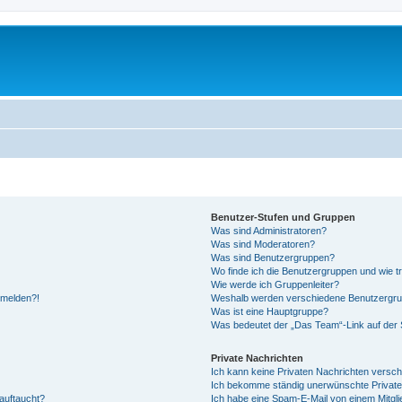
Benutzer-Stufen und Gruppen
Was sind Administratoren?
Was sind Moderatoren?
Was sind Benutzergruppen?
Wo finde ich die Benutzergruppen und wie tr
Wie werde ich Gruppenleiter?
anmelden?!
Weshalb werden verschiedene Benutzergrupp
Was ist eine Hauptgruppe?
Was bedeutet der „Das Team“-Link auf der S
Private Nachrichten
Ich kann keine Privaten Nachrichten versch
Ich bekomme ständig unerwünschte Private
auftaucht?
Ich habe eine Spam-E-Mail von einem Mitgli