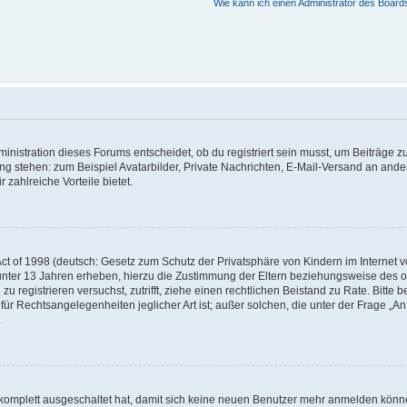
Wie kann ich einen Administrator des Board
istration dieses Forums entscheidet, ob du registriert sein musst, um Beiträge zu s
ung stehen: zum Beispiel Avatarbilder, Private Nachrichten, E-Mail-Versand an ander
 zahlreiche Vorteile bietet.
t of 1998 (deutsch: Gesetz zum Schutz der Privatsphäre von Kindern im Internet vo
unter 13 Jahren erheben, hierzu die Zustimmung der Eltern beziehungsweise des o
h zu registrieren versuchst, zutrifft, ziehe einen rechtlichen Beistand zu Rate. Bit
für Rechtsangelegenheiten jeglicher Art ist; außer solchen, die unter der Frage „
.
g komplett ausgeschaltet hat, damit sich keine neuen Benutzer mehr anmelden könn