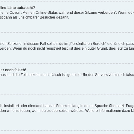
ine-Liste auftaucht?
n eine Option „Meinen Online-Status während dieser Sitzung verbergen“. Wenn du d
st dann als unsichtbarer Besucher gezählt.
en Zeitzone. In diesem Fall solltest du im „Persönlichen Bereich“ die für dich passe
den. Wenn du noch nicht registriert bist, ist dies ein guter Grund, dies jetzt zu tun
mer noch falsch!
t hast und die Zeit trotzdem noch falsch ist, geht die Uhr des Servers vermutlich fal
t installiert oder niemand hat das Forum bislang in deine Sprache übersetzt. Frag
, würden wir uns freuen, wenn du es übersetzen würdest. Weitere Informationen dazu