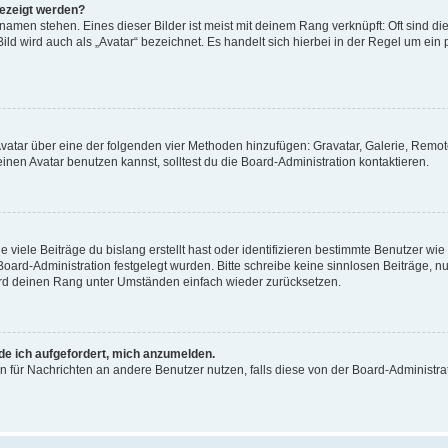
gezeigt werden?
amen stehen. Eines dieser Bilder ist meist mit deinem Rang verknüpft: Oft sind di
ld wird auch als „Avatar“ bezeichnet. Es handelt sich hierbei in der Regel um ein
 Avatar über eine der folgenden vier Methoden hinzufügen: Gravatar, Galerie, Rem
en Avatar benutzen kannst, solltest du die Board-Administration kontaktieren.
viele Beiträge du bislang erstellt hast oder identifizieren bestimmte Benutzer w
 Board-Administration festgelegt wurden. Bitte schreibe keine sinnlosen Beiträge
wird deinen Rang unter Umständen einfach wieder zurücksetzen.
rde ich aufgefordert, mich anzumelden.
ion für Nachrichten an andere Benutzer nutzen, falls diese von der Board-Administ