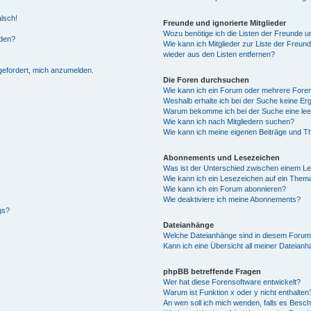
alsch!
Freunde und ignorierte Mitglieder
Wozu benötige ich die Listen der Freunde un
rden?
Wie kann ich Mitglieder zur Liste der Freund
wieder aus den Listen entfernen?
fgefordert, mich anzumelden.
Die Foren durchsuchen
Wie kann ich ein Forum oder mehrere For
Weshalb erhalte ich bei der Suche keine Er
Warum bekomme ich bei der Suche eine lee
Wie kann ich nach Mitgliedern suchen?
Wie kann ich meine eigenen Beiträge und T
Abonnements und Lesezeichen
Was ist der Unterschied zwischen einem L
Wie kann ich ein Lesezeichen auf ein Them
Wie kann ich ein Forum abonnieren?
Wie deaktiviere ich meine Abonnements?
gs?
Dateianhänge
Welche Dateianhänge sind in diesem Forum
Kann ich eine Übersicht all meiner Dateian
phpBB betreffende Fragen
Wer hat diese Forensoftware entwickelt?
Warum ist Funktion x oder y nicht enthalten
An wen soll ich mich wenden, falls es Besc