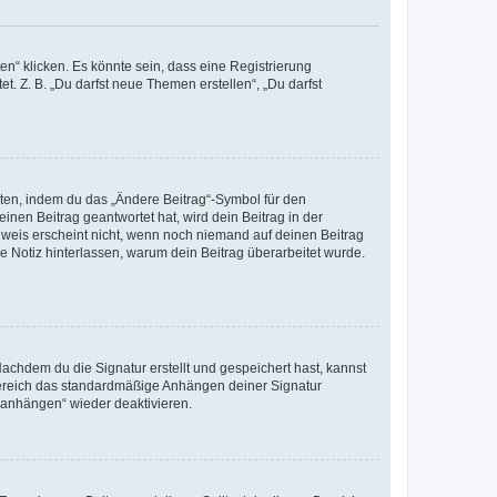
n“ klicken. Es könnte sein, dass eine Registrierung
t. Z. B. „Du darfst neue Themen erstellen“, „Du darfst
iten, indem du das „Ändere Beitrag“-Symbol für den
inen Beitrag geantwortet hat, wird dein Beitrag in der
nweis erscheint nicht, wenn noch niemand auf deinen Beitrag
ne Notiz hinterlassen, warum dein Beitrag überarbeitet wurde.
chdem du die Signatur erstellt und gespeichert hast, kannst
Bereich das standardmäßige Anhängen deiner Signatur
r anhängen“ wieder deaktivieren.