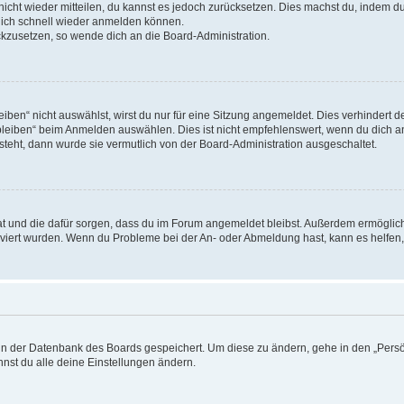
 nicht wieder mitteilen, du kannst es jedoch zurücksetzen. Dies machst du, indem 
 dich schnell wieder anmelden können.
ückzusetzen, so wende dich an die Board-Administration.
en“ nicht auswählst, wirst du nur für eine Sitzung angemeldet. Dies verhindert 
leiben“ beim Anmelden auswählen. Dies ist nicht empfehlenswert, wenn du dich an
 steht, dann wurde sie vermutlich von der Board-Administration ausgeschaltet.
 hat und die dafür sorgen, dass du im Forum angemeldet bleibst. Außerdem ermögli
tiviert wurden. Wenn du Probleme bei der An- oder Abmeldung hast, kann es helfen
n in der Datenbank des Boards gespeichert. Um diese zu ändern, gehe in den „Persö
nst du alle deine Einstellungen ändern.