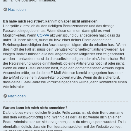
dich an die Board-Administration.
Nach oben
Ich habe mich registriert, kann mich aber nicht anmelden!
Überprüfe zuerst, ob du den richtigen Benutzernamen und das richtige
Passwort eingegeben hast. Wenn diese stimmen, dann gibt es zwei
Möglichkeiten. Wenn
COPPA
aktiviert ist und du angegeben hast, dass du
unter 13 Jahre alt bist, musst du bzw. einer deiner Eltern oder deiner
Erziehungsberechtigten den Anweisungen folgen, die du erhalten hast. Wenn
dies nicht der Fall ist, muss dein Benutzerkonto vielleicht aktiviert werden. Bei
einigen Boards müssen alle neu angemeldeten Mitglieder erst freigeschaltet
werden – entweder musst du dies selbst erledigen oder ein Administrator. Bei
der Registrierung wurde dir mitgeteilt, ob eine Aktivierung nötig ist oder nicht.
Wenn du eine E-Mail erhalten hast, folge den dort enthaltenen Anweisungen.
Ansonsten prüfe, ob du deine E-Mail-Adresse korrekt eingegeben hast oder
die E-Mail von einem Spam-Filter blockiert wurde. Wenn du dir sicher bist,
dass deine E-Mail-Adresse korrekt eingegeben wurde, dann kontaktiere einen
Administrator.
Nach oben
Warum kann ich mich nicht anmelden?
Dafür gibt es viele mögliche Gründe. Prüfe zunächst, ob dein Benutzername
und dein Passwort richtig sind. Wenn dies der Fall ist, wende dich an einen
Board-Administrator, um sicherzugehen, dass du nicht gesperrt wurdest. Es ist
ebenfalls möglich, dass ein Konfigurationsproblem mit der Website vorliegt,