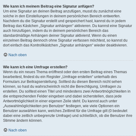
Wie kann ich meinem Beitrag eine Signatur anfügen?
Um eine Signatur an deinen Beitrag anzufügen, musst du zunächst eine
solche in den Einstellungen in deinem persönlichen Bereich entwerfen.
Nachdem du die Signatur erstellt und gespeichert hast, kannst du in jedem
Beitrag das Kästchen „Signatur anhängen“ aktivieren. Du kannst eine Signatur
auch hinzufügen, indem du in deinem persönlichen Bereich das
standardmäßige Anhängen deiner Signatur aktivierst. Wenn du einen
einzelnen Beitrag dennoch ohne Signatur verfassen möchtest, so kannst du
dort einfach das Kontrollkästchen „Signatur anhängen“ wieder deaktivieren.
Nach oben
Wie kann ich eine Umfrage erstellen?
Wenn du ein neues Thema eröffnest oder den ersten Beitrag eines Themas
bearbeitest, findest du ein Register „Umfrage erstellen“ unterhalb des
Formulars zur Beitragserstellung. Solltest du diesen Bereich nicht sehen
können, so hast du wahrscheinlich nicht die Berechtigung, Umfragen zu
erstellen. Du solltest einen Titel und mindestens zwei Antwortmöglichkeiten in
die entsprechenden Felder eingeben und dabei sicherstellen, dass jede
Antwortmöglichkeit in einer eigenen Zeile steht. Du kannst auch unter
„Auswahlmöglichkeiten pro Benutzer“ festlegen, wie viele Optionen ein
Benutzer auswählen kann, welches Zeitlimit für die Umfrage gilt (0 bedeutet
dabei eine zeitlich unbegrenzte Umfrage) und schließlich, ob die Benutzer ihre
Stimme ändern können.
Nach oben