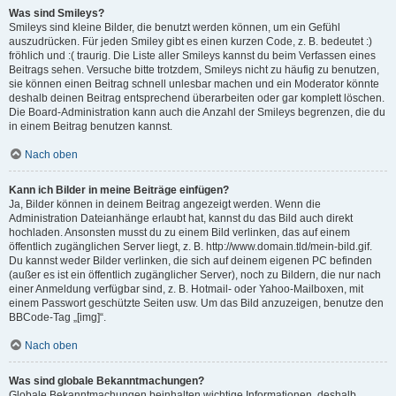
Was sind Smileys?
Smileys sind kleine Bilder, die benutzt werden können, um ein Gefühl
auszudrücken. Für jeden Smiley gibt es einen kurzen Code, z. B. bedeutet :)
fröhlich und :( traurig. Die Liste aller Smileys kannst du beim Verfassen eines
Beitrags sehen. Versuche bitte trotzdem, Smileys nicht zu häufig zu benutzen,
sie können einen Beitrag schnell unlesbar machen und ein Moderator könnte
deshalb deinen Beitrag entsprechend überarbeiten oder gar komplett löschen.
Die Board-Administration kann auch die Anzahl der Smileys begrenzen, die du
in einem Beitrag benutzen kannst.
Nach oben
Kann ich Bilder in meine Beiträge einfügen?
Ja, Bilder können in deinem Beitrag angezeigt werden. Wenn die
Administration Dateianhänge erlaubt hat, kannst du das Bild auch direkt
hochladen. Ansonsten musst du zu einem Bild verlinken, das auf einem
öffentlich zugänglichen Server liegt, z. B. http://www.domain.tld/mein-bild.gif.
Du kannst weder Bilder verlinken, die sich auf deinem eigenen PC befinden
(außer es ist ein öffentlich zugänglicher Server), noch zu Bildern, die nur nach
einer Anmeldung verfügbar sind, z. B. Hotmail- oder Yahoo-Mailboxen, mit
einem Passwort geschützte Seiten usw. Um das Bild anzuzeigen, benutze den
BBCode-Tag „[img]“.
Nach oben
Was sind globale Bekanntmachungen?
Globale Bekanntmachungen beinhalten wichtige Informationen, deshalb