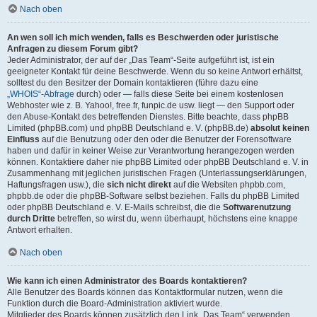
Nach oben
An wen soll ich mich wenden, falls es Beschwerden oder juristische
Anfragen zu diesem Forum gibt?
Jeder Administrator, der auf der „Das Team“-Seite aufgeführt ist, ist ein
geeigneter Kontakt für deine Beschwerde. Wenn du so keine Antwort erhältst,
solltest du den Besitzer der Domain kontaktieren (führe dazu eine
„WHOIS“-Abfrage
durch) oder — falls diese Seite bei einem kostenlosen
Webhoster wie z. B. Yahoo!, free.fr, funpic.de usw. liegt — den Support oder
den Abuse-Kontakt des betreffenden Dienstes. Bitte beachte, dass phpBB
Limited (phpBB.com) und phpBB Deutschland e. V. (phpBB.de)
absolut keinen
Einfluss
auf die Benutzung oder den oder die Benutzer der Forensoftware
haben und dafür in keiner Weise zur Verantwortung herangezogen werden
können. Kontaktiere daher nie phpBB Limited oder phpBB Deutschland e. V. in
Zusammenhang mit jeglichen juristischen Fragen (Unterlassungserklärungen,
Haftungsfragen usw.), die
sich nicht direkt
auf die Websiten phpbb.com,
phpbb.de oder die phpBB-Software selbst beziehen. Falls du phpBB Limited
oder phpBB Deutschland e. V. E-Mails schreibst, die die
Softwarenutzung
durch Dritte
betreffen, so wirst du, wenn überhaupt, höchstens eine knappe
Antwort erhalten.
Nach oben
Wie kann ich einen Administrator des Boards kontaktieren?
Alle Benutzer des Boards können das Kontaktformular nutzen, wenn die
Funktion durch die Board-Administration aktiviert wurde.
Mitglieder des Boards können zusätzlich den Link „Das Team“ verwenden.