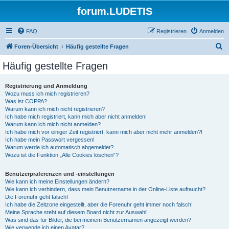
forum.LUDETIS
FAQ
Registrieren
Anmelden
S
Foren-Übersicht
Häufig gestellte Fragen
u
Häufig gestellte Fragen
c
h
Registrierung und Anmeldung
Wozu muss ich mich registrieren?
e
Was ist COPPA?
Warum kann ich mich nicht registrieren?
Ich habe mich registriert, kann mich aber nicht anmelden!
Warum kann ich mich nicht anmelden?
Ich habe mich vor einiger Zeit registriert, kann mich aber nicht mehr anmelden?!
Ich habe mein Passwort vergessen!
Warum werde ich automatisch abgemeldet?
Wozu ist die Funktion „Alle Cookies löschen“?
Benutzerpräferenzen und -einstellungen
Wie kann ich meine Einstellungen ändern?
Wie kann ich verhindern, dass mein Benutzername in der Online-Liste auftaucht?
Die Forenuhr geht falsch!
Ich habe die Zeitzone eingestellt, aber die Forenuhr geht immer noch falsch!
Meine Sprache steht auf diesem Board nicht zur Auswahl!
Was sind das für Bilder, die bei meinem Benutzernamen angezeigt werden?
Wie verwende ich einen Avatar?