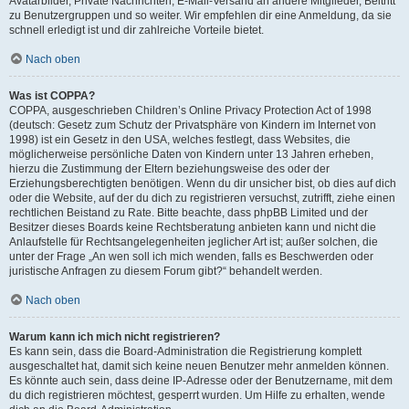
Avatarbilder, Private Nachrichten, E-Mail-Versand an andere Mitglieder, Beitritt
zu Benutzergruppen und so weiter. Wir empfehlen dir eine Anmeldung, da sie
schnell erledigt ist und dir zahlreiche Vorteile bietet.
Nach oben
Was ist COPPA?
COPPA, ausgeschrieben Children’s Online Privacy Protection Act of 1998
(deutsch: Gesetz zum Schutz der Privatsphäre von Kindern im Internet von
1998) ist ein Gesetz in den USA, welches festlegt, dass Websites, die
möglicherweise persönliche Daten von Kindern unter 13 Jahren erheben,
hierzu die Zustimmung der Eltern beziehungsweise des oder der
Erziehungsberechtigten benötigen. Wenn du dir unsicher bist, ob dies auf dich
oder die Website, auf der du dich zu registrieren versuchst, zutrifft, ziehe einen
rechtlichen Beistand zu Rate. Bitte beachte, dass phpBB Limited und der
Besitzer dieses Boards keine Rechtsberatung anbieten kann und nicht die
Anlaufstelle für Rechtsangelegenheiten jeglicher Art ist; außer solchen, die
unter der Frage „An wen soll ich mich wenden, falls es Beschwerden oder
juristische Anfragen zu diesem Forum gibt?“ behandelt werden.
Nach oben
Warum kann ich mich nicht registrieren?
Es kann sein, dass die Board-Administration die Registrierung komplett
ausgeschaltet hat, damit sich keine neuen Benutzer mehr anmelden können.
Es könnte auch sein, dass deine IP-Adresse oder der Benutzername, mit dem
du dich registrieren möchtest, gesperrt wurden. Um Hilfe zu erhalten, wende