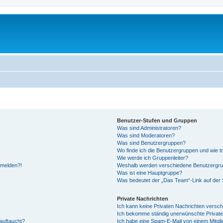
Benutzer-Stufen und Gruppen
Was sind Administratoren?
Was sind Moderatoren?
Was sind Benutzergruppen?
Wo finde ich die Benutzergruppen und wie tr
Wie werde ich Gruppenleiter?
anmelden?!
Weshalb werden verschiedene Benutzergrupp
Was ist eine Hauptgruppe?
Was bedeutet der „Das Team“-Link auf der S
Private Nachrichten
Ich kann keine Privaten Nachrichten versch
Ich bekomme ständig unerwünschte Private
auftaucht?
Ich habe eine Spam-E-Mail von einem Mitgli