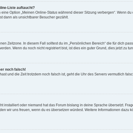
ine-Liste auftaucht?
n eine Option „Meinen Online-Status während dieser Sitzung verbergen“. Wenn du d
st dann als unsichtbarer Besucher gezählt.
en Zeitzone. In diesem Fall solltest du im „Persönlichen Bereich“ die für dich passe
den. Wenn du noch nicht registriert bist, ist dies ein guter Grund, dies jetzt zu tun
mer noch falsch!
t hast und die Zeit trotzdem noch falsch ist, geht die Uhr des Servers vermutlich fal
t installiert oder niemand hat das Forum bislang in deine Sprache übersetzt. Frag
, würden wir uns freuen, wenn du es übersetzen würdest. Weitere Informationen dazu