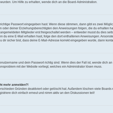
 wurden. Um Hilfe zu erhalten, wende dich an die Board-Administration.
 richtige Passwort eingegeben hast. Wenn diese stimmen, dann gibt es zwei Mögl
tern oder deiner Erziehungsberechtigten den Anweisungen folgen, die du erhalten ha
u angemeldeten Mitglieder erst freigeschaltet werden – entweder musst du dies selbs
. Wenn du eine E-Mail erhalten hast, folge den dort enthaltenen Anweisungen. Ansons
 dir sicher bist, dass deine E-Mail-Adresse korrekt eingegeben wurde, dann kontak
Benutzername und dein Passwort richtig sind. Wenn dies der Fall ist, wende dich a
ionsproblem mit der Website vorliegt, welches ein Administrator lösen muss.
icht mehr anmelden?!
erschieden Gründen deaktiviert oder gelöscht hat. Außerdem löschen viele Boards r
triere dich einfach erneut und nimm aktiv an den Diskussionen teil!