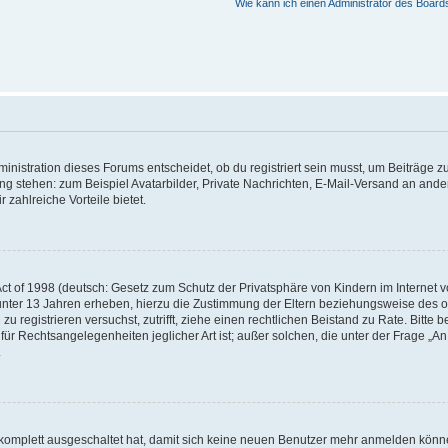
Wie kann ich einen Administrator des Board
istration dieses Forums entscheidet, ob du registriert sein musst, um Beiträge zu s
ung stehen: zum Beispiel Avatarbilder, Private Nachrichten, E-Mail-Versand an ander
 zahlreiche Vorteile bietet.
t of 1998 (deutsch: Gesetz zum Schutz der Privatsphäre von Kindern im Internet vo
unter 13 Jahren erheben, hierzu die Zustimmung der Eltern beziehungsweise des o
h zu registrieren versuchst, zutrifft, ziehe einen rechtlichen Beistand zu Rate. Bit
für Rechtsangelegenheiten jeglicher Art ist; außer solchen, die unter der Frage „
.
g komplett ausgeschaltet hat, damit sich keine neuen Benutzer mehr anmelden könn