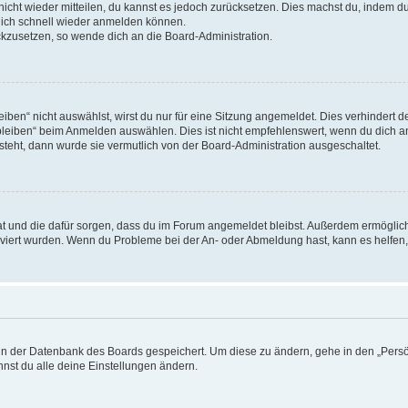
 nicht wieder mitteilen, du kannst es jedoch zurücksetzen. Dies machst du, indem 
 dich schnell wieder anmelden können.
ückzusetzen, so wende dich an die Board-Administration.
en“ nicht auswählst, wirst du nur für eine Sitzung angemeldet. Dies verhindert 
leiben“ beim Anmelden auswählen. Dies ist nicht empfehlenswert, wenn du dich an
 steht, dann wurde sie vermutlich von der Board-Administration ausgeschaltet.
 hat und die dafür sorgen, dass du im Forum angemeldet bleibst. Außerdem ermögli
tiviert wurden. Wenn du Probleme bei der An- oder Abmeldung hast, kann es helfen
n in der Datenbank des Boards gespeichert. Um diese zu ändern, gehe in den „Persö
nst du alle deine Einstellungen ändern.