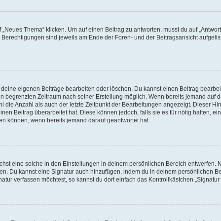
„Neues Thema“ klicken. Um auf einen Beitrag zu antworten, musst du auf „Antworte
e Berechtigungen sind jeweils am Ende der Foren- und der Beitragsansicht aufgeliste
r deine eigenen Beiträge bearbeiten oder löschen. Du kannst einen Beitrag bearbe
inen begrenzten Zeitraum nach seiner Erstellung möglich. Wenn bereits jemand auf de
 die Anzahl als auch der letzte Zeitpunkt der Bearbeitungen angezeigt. Dieser Hi
en Beitrag überarbeitet hat. Diese können jedoch, falls sie es für nötig halten, ei
hen können, wenn bereits jemand darauf geantwortet hat.
st eine solche in den Einstellungen in deinem persönlichen Bereich entwerfen. Na
eren. Du kannst eine Signatur auch hinzufügen, indem du in deinem persönlichen 
atur verfassen möchtest, so kannst du dort einfach das Kontrollkästchen „Signatu