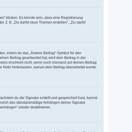
n“ klicken. Es könnte sein, dass eine Registrierung
t. Z. B. „Du darfst neue Themen erstellen“, „Du darfst
iten, indem du das „Ändere Beitrag“-Symbol für den
inen Beitrag geantwortet hat, wird dein Beitrag in der
nweis erscheint nicht, wenn noch niemand auf deinen Beitrag
ne Notiz hinterlassen, warum dein Beitrag überarbeitet wurde.
chdem du die Signatur erstellt und gespeichert hast, kannst
Bereich das standardmäßige Anhängen deiner Signatur
r anhängen“ wieder deaktivieren.