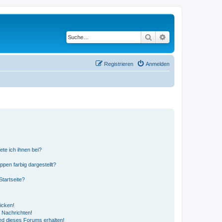
Suche
Erweiterte Suche
Registrieren
Anmelden
ete ich ihnen bei?
en farbig dargestellt?
tartseite?
icken!
 Nachrichten!
ed dieses Forums erhalten!