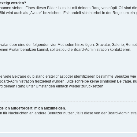
gezeigt werden?
amen stehen. Eines dieser Bilder ist meist mit deinem Rang verknüpft: Oft sind di
ld wird auch als „Avatar“ bezeichnet. Es handelt sich hierbei in der Regel um ein
 Avatar über eine der folgenden vier Methoden hinzufügen: Gravatar, Galerie, Rem
en Avatar benutzen kannst, solltest du die Board-Administration kontaktieren.
viele Beiträge du bislang erstellt hast oder identifizieren bestimmte Benutzer w
 Board-Administration festgelegt wurden. Bitte schreibe keine sinnlosen Beiträge
wird deinen Rang unter Umständen einfach wieder zurücksetzen.
rde ich aufgefordert, mich anzumelden.
ion für Nachrichten an andere Benutzer nutzen, falls diese von der Board-Administ