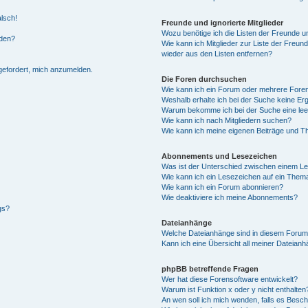
alsch!
Freunde und ignorierte Mitglieder
Wozu benötige ich die Listen der Freunde un
rden?
Wie kann ich Mitglieder zur Liste der Freund
wieder aus den Listen entfernen?
fgefordert, mich anzumelden.
Die Foren durchsuchen
Wie kann ich ein Forum oder mehrere For
Weshalb erhalte ich bei der Suche keine Er
Warum bekomme ich bei der Suche eine lee
Wie kann ich nach Mitgliedern suchen?
Wie kann ich meine eigenen Beiträge und T
Abonnements und Lesezeichen
Was ist der Unterschied zwischen einem L
Wie kann ich ein Lesezeichen auf ein Them
Wie kann ich ein Forum abonnieren?
Wie deaktiviere ich meine Abonnements?
gs?
Dateianhänge
Welche Dateianhänge sind in diesem Forum
Kann ich eine Übersicht all meiner Dateian
phpBB betreffende Fragen
Wer hat diese Forensoftware entwickelt?
Warum ist Funktion x oder y nicht enthalten
An wen soll ich mich wenden, falls es Besc