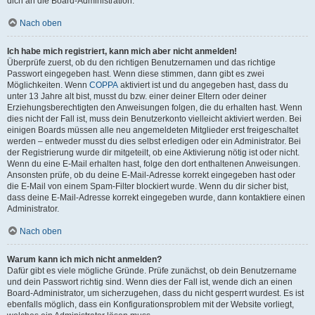
dich an die Board-Administration.
Nach oben
Ich habe mich registriert, kann mich aber nicht anmelden!
Überprüfe zuerst, ob du den richtigen Benutzernamen und das richtige
Passwort eingegeben hast. Wenn diese stimmen, dann gibt es zwei
Möglichkeiten. Wenn
COPPA
aktiviert ist und du angegeben hast, dass du
unter 13 Jahre alt bist, musst du bzw. einer deiner Eltern oder deiner
Erziehungsberechtigten den Anweisungen folgen, die du erhalten hast. Wenn
dies nicht der Fall ist, muss dein Benutzerkonto vielleicht aktiviert werden. Bei
einigen Boards müssen alle neu angemeldeten Mitglieder erst freigeschaltet
werden – entweder musst du dies selbst erledigen oder ein Administrator. Bei
der Registrierung wurde dir mitgeteilt, ob eine Aktivierung nötig ist oder nicht.
Wenn du eine E-Mail erhalten hast, folge den dort enthaltenen Anweisungen.
Ansonsten prüfe, ob du deine E-Mail-Adresse korrekt eingegeben hast oder
die E-Mail von einem Spam-Filter blockiert wurde. Wenn du dir sicher bist,
dass deine E-Mail-Adresse korrekt eingegeben wurde, dann kontaktiere einen
Administrator.
Nach oben
Warum kann ich mich nicht anmelden?
Dafür gibt es viele mögliche Gründe. Prüfe zunächst, ob dein Benutzername
und dein Passwort richtig sind. Wenn dies der Fall ist, wende dich an einen
Board-Administrator, um sicherzugehen, dass du nicht gesperrt wurdest. Es ist
ebenfalls möglich, dass ein Konfigurationsproblem mit der Website vorliegt,