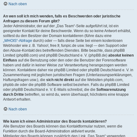
Nach oben
An wen soll ich mich wenden, falls es Beschwerden oder juristische
Anfragen zu diesem Forum gibt?
Jeder Administrator, der auf der „Das Team“-Seite aufgeführt ist, ist ein
geeigneter Kontakt für deine Beschwerde. Wenn du so keine Antwort erhältst,
solltest du den Besitzer der Domain kontaktieren (führe dazu eine
„WHOIS“-Abfrage
durch) oder — falls diese Seite bei einem kostenlosen
Webhoster wie z. B. Yahoo!, free.fr, funpic.de usw. liegt — den Support oder
den Abuse-Kontakt des betreffenden Dienstes. Bitte beachte, dass phpBB
Limited (phpBB.com) und phpBB Deutschland e. V. (phpBB.de)
absolut keinen
Einfluss
auf die Benutzung oder den oder die Benutzer der Forensoftware
haben und dafür in keiner Weise zur Verantwortung herangezogen werden
können. Kontaktiere daher nie phpBB Limited oder phpBB Deutschland e. V. in
Zusammenhang mit jeglichen juristischen Fragen (Unterlassungserklärungen,
Haftungsfragen usw.), die
sich nicht direkt
auf die Websiten phpbb.com,
phpbb.de oder die phpBB-Software selbst beziehen. Falls du phpBB Limited
oder phpBB Deutschland e. V. E-Mails schreibst, die die
Softwarenutzung
durch Dritte
betreffen, so wirst du, wenn überhaupt, höchstens eine knappe
Antwort erhalten.
Nach oben
Wie kann ich einen Administrator des Boards kontaktieren?
Alle Benutzer des Boards können das Kontaktformular nutzen, wenn die
Funktion durch die Board-Administration aktiviert wurde.
Mitglieder des Boards können zusätzlich den Link „Das Team“ verwenden.