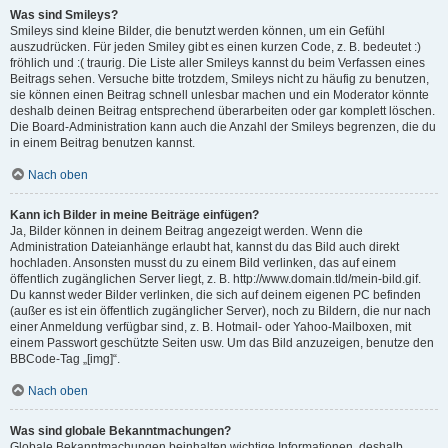
Was sind Smileys?
Smileys sind kleine Bilder, die benutzt werden können, um ein Gefühl
auszudrücken. Für jeden Smiley gibt es einen kurzen Code, z. B. bedeutet :)
fröhlich und :( traurig. Die Liste aller Smileys kannst du beim Verfassen eines
Beitrags sehen. Versuche bitte trotzdem, Smileys nicht zu häufig zu benutzen,
sie können einen Beitrag schnell unlesbar machen und ein Moderator könnte
deshalb deinen Beitrag entsprechend überarbeiten oder gar komplett löschen.
Die Board-Administration kann auch die Anzahl der Smileys begrenzen, die du
in einem Beitrag benutzen kannst.
Nach oben
Kann ich Bilder in meine Beiträge einfügen?
Ja, Bilder können in deinem Beitrag angezeigt werden. Wenn die
Administration Dateianhänge erlaubt hat, kannst du das Bild auch direkt
hochladen. Ansonsten musst du zu einem Bild verlinken, das auf einem
öffentlich zugänglichen Server liegt, z. B. http://www.domain.tld/mein-bild.gif.
Du kannst weder Bilder verlinken, die sich auf deinem eigenen PC befinden
(außer es ist ein öffentlich zugänglicher Server), noch zu Bildern, die nur nach
einer Anmeldung verfügbar sind, z. B. Hotmail- oder Yahoo-Mailboxen, mit
einem Passwort geschützte Seiten usw. Um das Bild anzuzeigen, benutze den
BBCode-Tag „[img]“.
Nach oben
Was sind globale Bekanntmachungen?
Globale Bekanntmachungen beinhalten wichtige Informationen, deshalb