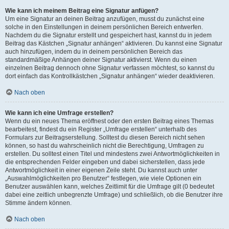
Wie kann ich meinem Beitrag eine Signatur anfügen?
Um eine Signatur an deinen Beitrag anzufügen, musst du zunächst eine
solche in den Einstellungen in deinem persönlichen Bereich entwerfen.
Nachdem du die Signatur erstellt und gespeichert hast, kannst du in jedem
Beitrag das Kästchen „Signatur anhängen“ aktivieren. Du kannst eine Signatur
auch hinzufügen, indem du in deinem persönlichen Bereich das
standardmäßige Anhängen deiner Signatur aktivierst. Wenn du einen
einzelnen Beitrag dennoch ohne Signatur verfassen möchtest, so kannst du
dort einfach das Kontrollkästchen „Signatur anhängen“ wieder deaktivieren.
Nach oben
Wie kann ich eine Umfrage erstellen?
Wenn du ein neues Thema eröffnest oder den ersten Beitrag eines Themas
bearbeitest, findest du ein Register „Umfrage erstellen“ unterhalb des
Formulars zur Beitragserstellung. Solltest du diesen Bereich nicht sehen
können, so hast du wahrscheinlich nicht die Berechtigung, Umfragen zu
erstellen. Du solltest einen Titel und mindestens zwei Antwortmöglichkeiten in
die entsprechenden Felder eingeben und dabei sicherstellen, dass jede
Antwortmöglichkeit in einer eigenen Zeile steht. Du kannst auch unter
„Auswahlmöglichkeiten pro Benutzer“ festlegen, wie viele Optionen ein
Benutzer auswählen kann, welches Zeitlimit für die Umfrage gilt (0 bedeutet
dabei eine zeitlich unbegrenzte Umfrage) und schließlich, ob die Benutzer ihre
Stimme ändern können.
Nach oben