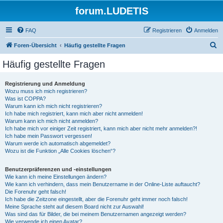
forum.LUDETIS
FAQ
Registrieren
Anmelden
S
Foren-Übersicht
Häufig gestellte Fragen
u
Häufig gestellte Fragen
c
h
Registrierung und Anmeldung
Wozu muss ich mich registrieren?
e
Was ist COPPA?
Warum kann ich mich nicht registrieren?
Ich habe mich registriert, kann mich aber nicht anmelden!
Warum kann ich mich nicht anmelden?
Ich habe mich vor einiger Zeit registriert, kann mich aber nicht mehr anmelden?!
Ich habe mein Passwort vergessen!
Warum werde ich automatisch abgemeldet?
Wozu ist die Funktion „Alle Cookies löschen“?
Benutzerpräferenzen und -einstellungen
Wie kann ich meine Einstellungen ändern?
Wie kann ich verhindern, dass mein Benutzername in der Online-Liste auftaucht?
Die Forenuhr geht falsch!
Ich habe die Zeitzone eingestellt, aber die Forenuhr geht immer noch falsch!
Meine Sprache steht auf diesem Board nicht zur Auswahl!
Was sind das für Bilder, die bei meinem Benutzernamen angezeigt werden?
Wie verwende ich einen Avatar?