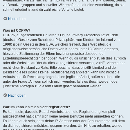
Avatarbilder, Private Nachrichten, E-Mail-Versand an andere Mitglieder, Beitritt
zu Benutzergruppen und so weiter. Wir empfehlen dir eine Anmeldung, da sie
schnell erledigt ist und dir zahlreiche Vorteile bietet.
Nach oben
Was ist COPPA?
COPPA, ausgeschrieben Children’s Online Privacy Protection Act of 1998
(deutsch: Gesetz zum Schutz der Privatsphäre von Kindern im Internet von
1998) ist ein Gesetz in den USA, welches festlegt, dass Websites, die
möglicherweise persönliche Daten von Kindern unter 13 Jahren erheben,
hierzu die Zustimmung der Eltern beziehungsweise des oder der
Erziehungsberechtigten benötigen. Wenn du dir unsicher bist, ob dies auf dich
oder die Website, auf der du dich zu registrieren versuchst, zutrifft, ziehe einen
rechtlichen Beistand zu Rate. Bitte beachte, dass phpBB Limited und der
Besitzer dieses Boards keine Rechtsberatung anbieten kann und nicht die
Anlaufstelle für Rechtsangelegenheiten jeglicher Art ist; außer solchen, die
unter der Frage „An wen soll ich mich wenden, falls es Beschwerden oder
juristische Anfragen zu diesem Forum gibt?“ behandelt werden.
Nach oben
Warum kann ich mich nicht registrieren?
Es kann sein, dass die Board-Administration die Registrierung komplett
ausgeschaltet hat, damit sich keine neuen Benutzer mehr anmelden können.
Es könnte auch sein, dass deine IP-Adresse oder der Benutzername, mit dem
du dich registrieren möchtest, gesperrt wurden. Um Hilfe zu erhalten, wende