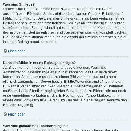
Was sind Smileys?
Smileys sind kleine Bilder, die benutzt werden können, um ein Gefühl
auszudrücken. Für jeden Smiley gibt es einen kurzen Code, z. B. bedeutet :)
fröhlich und :( traurig. Die Liste aller Smileys kannst du beim Verfassen eines
Beitrags sehen. Versuche bitte trotzdem, Smileys nicht zu häufig zu benutzen,
sie können einen Beitrag schnell unlesbar machen und ein Moderator könnte
deshalb deinen Beitrag entsprechend überarbeiten oder gar komplett löschen.
Die Board-Administration kann auch die Anzahl der Smileys begrenzen, die du
in einem Beitrag benutzen kannst.
Nach oben
Kann ich Bilder in meine Beiträge einfügen?
Ja, Bilder können in deinem Beitrag angezeigt werden. Wenn die
Administration Dateianhänge erlaubt hat, kannst du das Bild auch direkt
hochladen. Ansonsten musst du zu einem Bild verlinken, das auf einem
öffentlich zugänglichen Server liegt, z. B. http://www.domain.tld/mein-bild.gif.
Du kannst weder Bilder verlinken, die sich auf deinem eigenen PC befinden
(außer es ist ein öffentlich zugänglicher Server), noch zu Bildern, die nur nach
einer Anmeldung verfügbar sind, z. B. Hotmail- oder Yahoo-Mailboxen, mit
einem Passwort geschützte Seiten usw. Um das Bild anzuzeigen, benutze den
BBCode-Tag „[img]“.
Nach oben
Was sind globale Bekanntmachungen?
Globale Bekanntmachungen beinhalten wichtige Informationen, deshalb