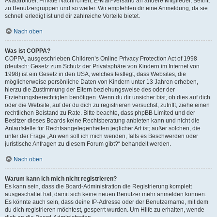
Avatarbilder, Private Nachrichten, E-Mail-Versand an andere Mitglieder, Beitritt
zu Benutzergruppen und so weiter. Wir empfehlen dir eine Anmeldung, da sie
schnell erledigt ist und dir zahlreiche Vorteile bietet.
Nach oben
Was ist COPPA?
COPPA, ausgeschrieben Children’s Online Privacy Protection Act of 1998
(deutsch: Gesetz zum Schutz der Privatsphäre von Kindern im Internet von
1998) ist ein Gesetz in den USA, welches festlegt, dass Websites, die
möglicherweise persönliche Daten von Kindern unter 13 Jahren erheben,
hierzu die Zustimmung der Eltern beziehungsweise des oder der
Erziehungsberechtigten benötigen. Wenn du dir unsicher bist, ob dies auf dich
oder die Website, auf der du dich zu registrieren versuchst, zutrifft, ziehe einen
rechtlichen Beistand zu Rate. Bitte beachte, dass phpBB Limited und der
Besitzer dieses Boards keine Rechtsberatung anbieten kann und nicht die
Anlaufstelle für Rechtsangelegenheiten jeglicher Art ist; außer solchen, die
unter der Frage „An wen soll ich mich wenden, falls es Beschwerden oder
juristische Anfragen zu diesem Forum gibt?“ behandelt werden.
Nach oben
Warum kann ich mich nicht registrieren?
Es kann sein, dass die Board-Administration die Registrierung komplett
ausgeschaltet hat, damit sich keine neuen Benutzer mehr anmelden können.
Es könnte auch sein, dass deine IP-Adresse oder der Benutzername, mit dem
du dich registrieren möchtest, gesperrt wurden. Um Hilfe zu erhalten, wende