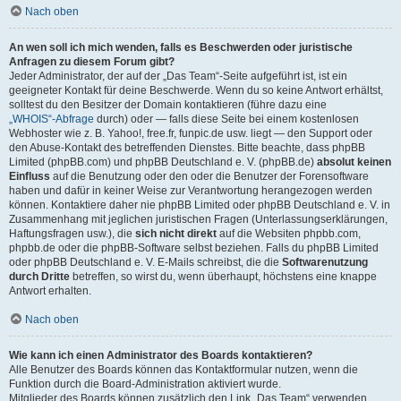
Nach oben
An wen soll ich mich wenden, falls es Beschwerden oder juristische
Anfragen zu diesem Forum gibt?
Jeder Administrator, der auf der „Das Team“-Seite aufgeführt ist, ist ein
geeigneter Kontakt für deine Beschwerde. Wenn du so keine Antwort erhältst,
solltest du den Besitzer der Domain kontaktieren (führe dazu eine
„WHOIS“-Abfrage
durch) oder — falls diese Seite bei einem kostenlosen
Webhoster wie z. B. Yahoo!, free.fr, funpic.de usw. liegt — den Support oder
den Abuse-Kontakt des betreffenden Dienstes. Bitte beachte, dass phpBB
Limited (phpBB.com) und phpBB Deutschland e. V. (phpBB.de)
absolut keinen
Einfluss
auf die Benutzung oder den oder die Benutzer der Forensoftware
haben und dafür in keiner Weise zur Verantwortung herangezogen werden
können. Kontaktiere daher nie phpBB Limited oder phpBB Deutschland e. V. in
Zusammenhang mit jeglichen juristischen Fragen (Unterlassungserklärungen,
Haftungsfragen usw.), die
sich nicht direkt
auf die Websiten phpbb.com,
phpbb.de oder die phpBB-Software selbst beziehen. Falls du phpBB Limited
oder phpBB Deutschland e. V. E-Mails schreibst, die die
Softwarenutzung
durch Dritte
betreffen, so wirst du, wenn überhaupt, höchstens eine knappe
Antwort erhalten.
Nach oben
Wie kann ich einen Administrator des Boards kontaktieren?
Alle Benutzer des Boards können das Kontaktformular nutzen, wenn die
Funktion durch die Board-Administration aktiviert wurde.
Mitglieder des Boards können zusätzlich den Link „Das Team“ verwenden.