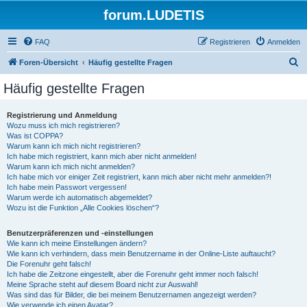
forum.LUDETIS
FAQ
Registrieren
Anmelden
S
Foren-Übersicht
Häufig gestellte Fragen
u
Häufig gestellte Fragen
c
h
Registrierung und Anmeldung
Wozu muss ich mich registrieren?
e
Was ist COPPA?
Warum kann ich mich nicht registrieren?
Ich habe mich registriert, kann mich aber nicht anmelden!
Warum kann ich mich nicht anmelden?
Ich habe mich vor einiger Zeit registriert, kann mich aber nicht mehr anmelden?!
Ich habe mein Passwort vergessen!
Warum werde ich automatisch abgemeldet?
Wozu ist die Funktion „Alle Cookies löschen“?
Benutzerpräferenzen und -einstellungen
Wie kann ich meine Einstellungen ändern?
Wie kann ich verhindern, dass mein Benutzername in der Online-Liste auftaucht?
Die Forenuhr geht falsch!
Ich habe die Zeitzone eingestellt, aber die Forenuhr geht immer noch falsch!
Meine Sprache steht auf diesem Board nicht zur Auswahl!
Was sind das für Bilder, die bei meinem Benutzernamen angezeigt werden?
Wie verwende ich einen Avatar?