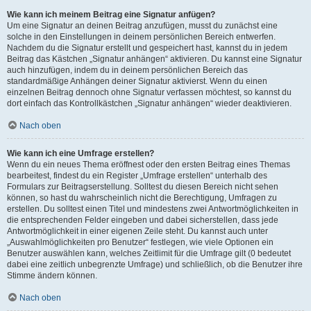
Wie kann ich meinem Beitrag eine Signatur anfügen?
Um eine Signatur an deinen Beitrag anzufügen, musst du zunächst eine
solche in den Einstellungen in deinem persönlichen Bereich entwerfen.
Nachdem du die Signatur erstellt und gespeichert hast, kannst du in jedem
Beitrag das Kästchen „Signatur anhängen“ aktivieren. Du kannst eine Signatur
auch hinzufügen, indem du in deinem persönlichen Bereich das
standardmäßige Anhängen deiner Signatur aktivierst. Wenn du einen
einzelnen Beitrag dennoch ohne Signatur verfassen möchtest, so kannst du
dort einfach das Kontrollkästchen „Signatur anhängen“ wieder deaktivieren.
Nach oben
Wie kann ich eine Umfrage erstellen?
Wenn du ein neues Thema eröffnest oder den ersten Beitrag eines Themas
bearbeitest, findest du ein Register „Umfrage erstellen“ unterhalb des
Formulars zur Beitragserstellung. Solltest du diesen Bereich nicht sehen
können, so hast du wahrscheinlich nicht die Berechtigung, Umfragen zu
erstellen. Du solltest einen Titel und mindestens zwei Antwortmöglichkeiten in
die entsprechenden Felder eingeben und dabei sicherstellen, dass jede
Antwortmöglichkeit in einer eigenen Zeile steht. Du kannst auch unter
„Auswahlmöglichkeiten pro Benutzer“ festlegen, wie viele Optionen ein
Benutzer auswählen kann, welches Zeitlimit für die Umfrage gilt (0 bedeutet
dabei eine zeitlich unbegrenzte Umfrage) und schließlich, ob die Benutzer ihre
Stimme ändern können.
Nach oben