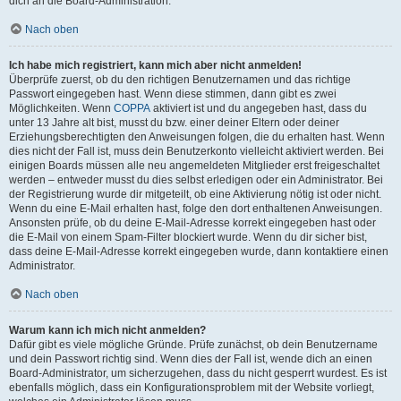
dich an die Board-Administration.
Nach oben
Ich habe mich registriert, kann mich aber nicht anmelden!
Überprüfe zuerst, ob du den richtigen Benutzernamen und das richtige
Passwort eingegeben hast. Wenn diese stimmen, dann gibt es zwei
Möglichkeiten. Wenn
COPPA
aktiviert ist und du angegeben hast, dass du
unter 13 Jahre alt bist, musst du bzw. einer deiner Eltern oder deiner
Erziehungsberechtigten den Anweisungen folgen, die du erhalten hast. Wenn
dies nicht der Fall ist, muss dein Benutzerkonto vielleicht aktiviert werden. Bei
einigen Boards müssen alle neu angemeldeten Mitglieder erst freigeschaltet
werden – entweder musst du dies selbst erledigen oder ein Administrator. Bei
der Registrierung wurde dir mitgeteilt, ob eine Aktivierung nötig ist oder nicht.
Wenn du eine E-Mail erhalten hast, folge den dort enthaltenen Anweisungen.
Ansonsten prüfe, ob du deine E-Mail-Adresse korrekt eingegeben hast oder
die E-Mail von einem Spam-Filter blockiert wurde. Wenn du dir sicher bist,
dass deine E-Mail-Adresse korrekt eingegeben wurde, dann kontaktiere einen
Administrator.
Nach oben
Warum kann ich mich nicht anmelden?
Dafür gibt es viele mögliche Gründe. Prüfe zunächst, ob dein Benutzername
und dein Passwort richtig sind. Wenn dies der Fall ist, wende dich an einen
Board-Administrator, um sicherzugehen, dass du nicht gesperrt wurdest. Es ist
ebenfalls möglich, dass ein Konfigurationsproblem mit der Website vorliegt,