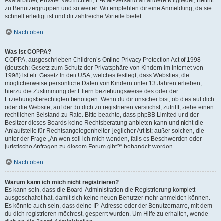
Avatarbilder, Private Nachrichten, E-Mail-Versand an andere Mitglieder, Beitritt
zu Benutzergruppen und so weiter. Wir empfehlen dir eine Anmeldung, da sie
schnell erledigt ist und dir zahlreiche Vorteile bietet.
Nach oben
Was ist COPPA?
COPPA, ausgeschrieben Children’s Online Privacy Protection Act of 1998
(deutsch: Gesetz zum Schutz der Privatsphäre von Kindern im Internet von
1998) ist ein Gesetz in den USA, welches festlegt, dass Websites, die
möglicherweise persönliche Daten von Kindern unter 13 Jahren erheben,
hierzu die Zustimmung der Eltern beziehungsweise des oder der
Erziehungsberechtigten benötigen. Wenn du dir unsicher bist, ob dies auf dich
oder die Website, auf der du dich zu registrieren versuchst, zutrifft, ziehe einen
rechtlichen Beistand zu Rate. Bitte beachte, dass phpBB Limited und der
Besitzer dieses Boards keine Rechtsberatung anbieten kann und nicht die
Anlaufstelle für Rechtsangelegenheiten jeglicher Art ist; außer solchen, die
unter der Frage „An wen soll ich mich wenden, falls es Beschwerden oder
juristische Anfragen zu diesem Forum gibt?“ behandelt werden.
Nach oben
Warum kann ich mich nicht registrieren?
Es kann sein, dass die Board-Administration die Registrierung komplett
ausgeschaltet hat, damit sich keine neuen Benutzer mehr anmelden können.
Es könnte auch sein, dass deine IP-Adresse oder der Benutzername, mit dem
du dich registrieren möchtest, gesperrt wurden. Um Hilfe zu erhalten, wende