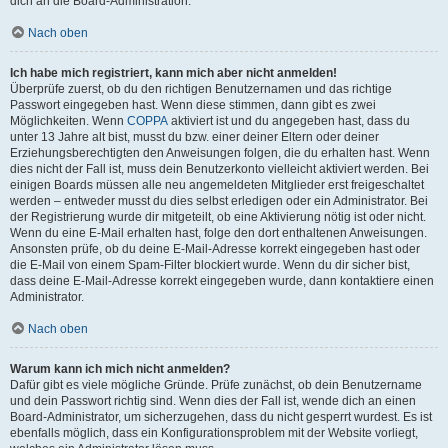
dich an die Board-Administration.
Nach oben
Ich habe mich registriert, kann mich aber nicht anmelden!
Überprüfe zuerst, ob du den richtigen Benutzernamen und das richtige
Passwort eingegeben hast. Wenn diese stimmen, dann gibt es zwei
Möglichkeiten. Wenn
COPPA
aktiviert ist und du angegeben hast, dass du
unter 13 Jahre alt bist, musst du bzw. einer deiner Eltern oder deiner
Erziehungsberechtigten den Anweisungen folgen, die du erhalten hast. Wenn
dies nicht der Fall ist, muss dein Benutzerkonto vielleicht aktiviert werden. Bei
einigen Boards müssen alle neu angemeldeten Mitglieder erst freigeschaltet
werden – entweder musst du dies selbst erledigen oder ein Administrator. Bei
der Registrierung wurde dir mitgeteilt, ob eine Aktivierung nötig ist oder nicht.
Wenn du eine E-Mail erhalten hast, folge den dort enthaltenen Anweisungen.
Ansonsten prüfe, ob du deine E-Mail-Adresse korrekt eingegeben hast oder
die E-Mail von einem Spam-Filter blockiert wurde. Wenn du dir sicher bist,
dass deine E-Mail-Adresse korrekt eingegeben wurde, dann kontaktiere einen
Administrator.
Nach oben
Warum kann ich mich nicht anmelden?
Dafür gibt es viele mögliche Gründe. Prüfe zunächst, ob dein Benutzername
und dein Passwort richtig sind. Wenn dies der Fall ist, wende dich an einen
Board-Administrator, um sicherzugehen, dass du nicht gesperrt wurdest. Es ist
ebenfalls möglich, dass ein Konfigurationsproblem mit der Website vorliegt,