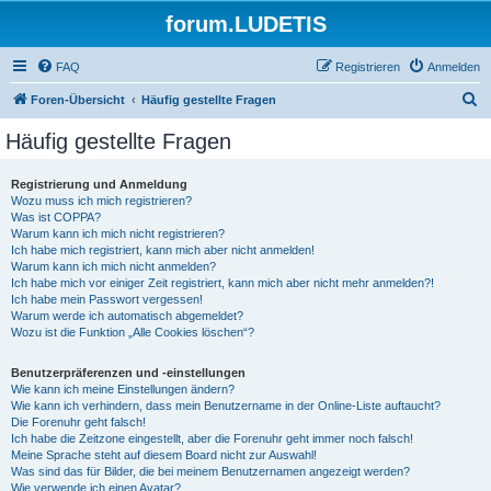
forum.LUDETIS
FAQ
Registrieren
Anmelden
S
Foren-Übersicht
Häufig gestellte Fragen
u
Häufig gestellte Fragen
c
h
Registrierung und Anmeldung
Wozu muss ich mich registrieren?
e
Was ist COPPA?
Warum kann ich mich nicht registrieren?
Ich habe mich registriert, kann mich aber nicht anmelden!
Warum kann ich mich nicht anmelden?
Ich habe mich vor einiger Zeit registriert, kann mich aber nicht mehr anmelden?!
Ich habe mein Passwort vergessen!
Warum werde ich automatisch abgemeldet?
Wozu ist die Funktion „Alle Cookies löschen“?
Benutzerpräferenzen und -einstellungen
Wie kann ich meine Einstellungen ändern?
Wie kann ich verhindern, dass mein Benutzername in der Online-Liste auftaucht?
Die Forenuhr geht falsch!
Ich habe die Zeitzone eingestellt, aber die Forenuhr geht immer noch falsch!
Meine Sprache steht auf diesem Board nicht zur Auswahl!
Was sind das für Bilder, die bei meinem Benutzernamen angezeigt werden?
Wie verwende ich einen Avatar?