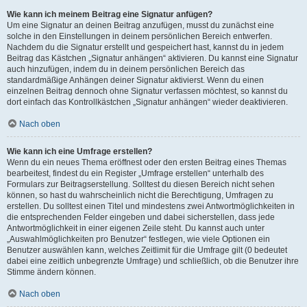
Wie kann ich meinem Beitrag eine Signatur anfügen?
Um eine Signatur an deinen Beitrag anzufügen, musst du zunächst eine
solche in den Einstellungen in deinem persönlichen Bereich entwerfen.
Nachdem du die Signatur erstellt und gespeichert hast, kannst du in jedem
Beitrag das Kästchen „Signatur anhängen“ aktivieren. Du kannst eine Signatur
auch hinzufügen, indem du in deinem persönlichen Bereich das
standardmäßige Anhängen deiner Signatur aktivierst. Wenn du einen
einzelnen Beitrag dennoch ohne Signatur verfassen möchtest, so kannst du
dort einfach das Kontrollkästchen „Signatur anhängen“ wieder deaktivieren.
Nach oben
Wie kann ich eine Umfrage erstellen?
Wenn du ein neues Thema eröffnest oder den ersten Beitrag eines Themas
bearbeitest, findest du ein Register „Umfrage erstellen“ unterhalb des
Formulars zur Beitragserstellung. Solltest du diesen Bereich nicht sehen
können, so hast du wahrscheinlich nicht die Berechtigung, Umfragen zu
erstellen. Du solltest einen Titel und mindestens zwei Antwortmöglichkeiten in
die entsprechenden Felder eingeben und dabei sicherstellen, dass jede
Antwortmöglichkeit in einer eigenen Zeile steht. Du kannst auch unter
„Auswahlmöglichkeiten pro Benutzer“ festlegen, wie viele Optionen ein
Benutzer auswählen kann, welches Zeitlimit für die Umfrage gilt (0 bedeutet
dabei eine zeitlich unbegrenzte Umfrage) und schließlich, ob die Benutzer ihre
Stimme ändern können.
Nach oben