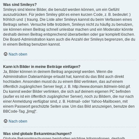
Was sind Smileys?
Smileys sind kleine Bilder, die benutzt werden können, um ein Gefühl
auszudrücken. Für jeden Smiley gibt es einen kurzen Code, z. B. bedeutet :)
fröhlich und :( traurig. Die Liste aller Smileys kannst du beim Verfassen eines
Beitrags sehen. Versuche bitte trotzdem, Smileys nicht zu häufig zu benutzen,
sie können einen Beitrag schnell unlesbar machen und ein Moderator könnte
deshalb deinen Beitrag entsprechend überarbeiten oder gar komplett löschen.
Die Board-Administration kann auch die Anzahl der Smileys begrenzen, die du
in einem Beitrag benutzen kannst.
Nach oben
Kann ich Bilder in meine Beiträge einfügen?
Ja, Bilder können in deinem Beitrag angezeigt werden. Wenn die
Administration Dateianhänge erlaubt hat, kannst du das Bild auch direkt
hochladen. Ansonsten musst du zu einem Bild verlinken, das auf einem
öffentlich zugänglichen Server liegt, z. B. http://www.domain.tld/mein-bild.gif.
Du kannst weder Bilder verlinken, die sich auf deinem eigenen PC befinden
(außer es ist ein öffentlich zugänglicher Server), noch zu Bildern, die nur nach
einer Anmeldung verfügbar sind, z. B. Hotmail- oder Yahoo-Mailboxen, mit
einem Passwort geschützte Seiten usw. Um das Bild anzuzeigen, benutze den
BBCode-Tag „[img]“.
Nach oben
Was sind globale Bekanntmachungen?
Globale Bekanntmachungen beinhalten wichtige Informationen, deshalb