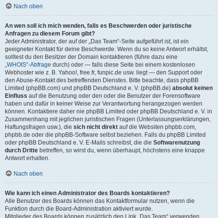
Nach oben
An wen soll ich mich wenden, falls es Beschwerden oder juristische
Anfragen zu diesem Forum gibt?
Jeder Administrator, der auf der „Das Team“-Seite aufgeführt ist, ist ein
geeigneter Kontakt für deine Beschwerde. Wenn du so keine Antwort erhältst,
solltest du den Besitzer der Domain kontaktieren (führe dazu eine
„WHOIS“-Abfrage
durch) oder — falls diese Seite bei einem kostenlosen
Webhoster wie z. B. Yahoo!, free.fr, funpic.de usw. liegt — den Support oder
den Abuse-Kontakt des betreffenden Dienstes. Bitte beachte, dass phpBB
Limited (phpBB.com) und phpBB Deutschland e. V. (phpBB.de)
absolut keinen
Einfluss
auf die Benutzung oder den oder die Benutzer der Forensoftware
haben und dafür in keiner Weise zur Verantwortung herangezogen werden
können. Kontaktiere daher nie phpBB Limited oder phpBB Deutschland e. V. in
Zusammenhang mit jeglichen juristischen Fragen (Unterlassungserklärungen,
Haftungsfragen usw.), die
sich nicht direkt
auf die Websiten phpbb.com,
phpbb.de oder die phpBB-Software selbst beziehen. Falls du phpBB Limited
oder phpBB Deutschland e. V. E-Mails schreibst, die die
Softwarenutzung
durch Dritte
betreffen, so wirst du, wenn überhaupt, höchstens eine knappe
Antwort erhalten.
Nach oben
Wie kann ich einen Administrator des Boards kontaktieren?
Alle Benutzer des Boards können das Kontaktformular nutzen, wenn die
Funktion durch die Board-Administration aktiviert wurde.
Mitglieder des Boards können zusätzlich den Link „Das Team“ verwenden.