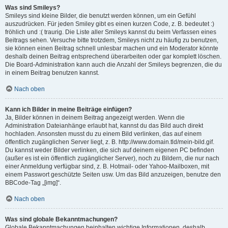
Was sind Smileys?
Smileys sind kleine Bilder, die benutzt werden können, um ein Gefühl
auszudrücken. Für jeden Smiley gibt es einen kurzen Code, z. B. bedeutet :)
fröhlich und :( traurig. Die Liste aller Smileys kannst du beim Verfassen eines
Beitrags sehen. Versuche bitte trotzdem, Smileys nicht zu häufig zu benutzen,
sie können einen Beitrag schnell unlesbar machen und ein Moderator könnte
deshalb deinen Beitrag entsprechend überarbeiten oder gar komplett löschen.
Die Board-Administration kann auch die Anzahl der Smileys begrenzen, die du
in einem Beitrag benutzen kannst.
Nach oben
Kann ich Bilder in meine Beiträge einfügen?
Ja, Bilder können in deinem Beitrag angezeigt werden. Wenn die
Administration Dateianhänge erlaubt hat, kannst du das Bild auch direkt
hochladen. Ansonsten musst du zu einem Bild verlinken, das auf einem
öffentlich zugänglichen Server liegt, z. B. http://www.domain.tld/mein-bild.gif.
Du kannst weder Bilder verlinken, die sich auf deinem eigenen PC befinden
(außer es ist ein öffentlich zugänglicher Server), noch zu Bildern, die nur nach
einer Anmeldung verfügbar sind, z. B. Hotmail- oder Yahoo-Mailboxen, mit
einem Passwort geschützte Seiten usw. Um das Bild anzuzeigen, benutze den
BBCode-Tag „[img]“.
Nach oben
Was sind globale Bekanntmachungen?
Globale Bekanntmachungen beinhalten wichtige Informationen, deshalb