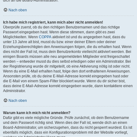
dich an die Board-Administration.
Nach oben
Ich habe mich registriert, kann mich aber nicht anmelden!
Überprüfe zuerst, ob du den richtigen Benutzernamen und das richtige
Passwort eingegeben hast. Wenn diese stimmen, dann gibt es zwei
Möglichkeiten. Wenn
COPPA
aktiviert ist und du angegeben hast, dass du
unter 13 Jahre alt bist, musst du bzw. einer deiner Eltern oder deiner
Erziehungsberechtigten den Anweisungen folgen, die du erhalten hast. Wenn
dies nicht der Fall ist, muss dein Benutzerkonto vielleicht aktiviert werden. Bei
einigen Boards müssen alle neu angemeldeten Mitglieder erst freigeschaltet
werden – entweder musst du dies selbst erledigen oder ein Administrator. Bei
der Registrierung wurde dir mitgeteilt, ob eine Aktivierung nötig ist oder nicht.
Wenn du eine E-Mail erhalten hast, folge den dort enthaltenen Anweisungen.
Ansonsten prüfe, ob du deine E-Mail-Adresse korrekt eingegeben hast oder
die E-Mail von einem Spam-Filter blockiert wurde. Wenn du dir sicher bist,
dass deine E-Mail-Adresse korrekt eingegeben wurde, dann kontaktiere einen
Administrator.
Nach oben
Warum kann ich mich nicht anmelden?
Dafür gibt es viele mögliche Gründe. Prüfe zunächst, ob dein Benutzername
und dein Passwort richtig sind. Wenn dies der Fall ist, wende dich an einen
Board-Administrator, um sicherzugehen, dass du nicht gesperrt wurdest. Es ist
ebenfalls möglich, dass ein Konfigurationsproblem mit der Website vorliegt,