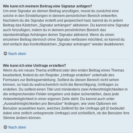
Wie kann ich meinem Beitrag eine Signatur anfügen?
Um eine Signatur an deinen Beitrag anzufügen, musst du zunächst eine
solche in den Einstellungen in deinem persönlichen Bereich entwerfen.
Nachdem du die Signatur erstellt und gespeichert hast, kannst du in jedem
Beitrag das Kästchen „Signatur anhängen“ aktivieren. Du kannst eine Signatur
auch hinzufügen, indem du in deinem persönlichen Bereich das
standardmäßige Anhängen deiner Signatur aktivierst. Wenn du einen
einzelnen Beitrag dennoch ohne Signatur verfassen möchtest, so kannst du
dort einfach das Kontrollkästchen „Signatur anhängen“ wieder deaktivieren.
Nach oben
Wie kann ich eine Umfrage erstellen?
Wenn du ein neues Thema eröffnest oder den ersten Beitrag eines Themas
bearbeitest, findest du ein Register „Umfrage erstellen“ unterhalb des
Formulars zur Beitragserstellung. Solltest du diesen Bereich nicht sehen
können, so hast du wahrscheinlich nicht die Berechtigung, Umfragen zu
erstellen. Du solltest einen Titel und mindestens zwei Antwortmöglichkeiten in
die entsprechenden Felder eingeben und dabei sicherstellen, dass jede
Antwortmöglichkeit in einer eigenen Zeile steht. Du kannst auch unter
„Auswahlmöglichkeiten pro Benutzer“ festlegen, wie viele Optionen ein
Benutzer auswählen kann, welches Zeitlimit für die Umfrage gilt (0 bedeutet
dabei eine zeitlich unbegrenzte Umfrage) und schließlich, ob die Benutzer ihre
Stimme ändern können.
Nach oben