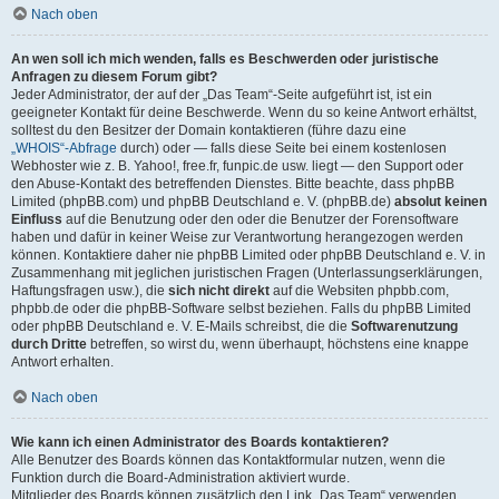
Nach oben
An wen soll ich mich wenden, falls es Beschwerden oder juristische
Anfragen zu diesem Forum gibt?
Jeder Administrator, der auf der „Das Team“-Seite aufgeführt ist, ist ein
geeigneter Kontakt für deine Beschwerde. Wenn du so keine Antwort erhältst,
solltest du den Besitzer der Domain kontaktieren (führe dazu eine
„WHOIS“-Abfrage
durch) oder — falls diese Seite bei einem kostenlosen
Webhoster wie z. B. Yahoo!, free.fr, funpic.de usw. liegt — den Support oder
den Abuse-Kontakt des betreffenden Dienstes. Bitte beachte, dass phpBB
Limited (phpBB.com) und phpBB Deutschland e. V. (phpBB.de)
absolut keinen
Einfluss
auf die Benutzung oder den oder die Benutzer der Forensoftware
haben und dafür in keiner Weise zur Verantwortung herangezogen werden
können. Kontaktiere daher nie phpBB Limited oder phpBB Deutschland e. V. in
Zusammenhang mit jeglichen juristischen Fragen (Unterlassungserklärungen,
Haftungsfragen usw.), die
sich nicht direkt
auf die Websiten phpbb.com,
phpbb.de oder die phpBB-Software selbst beziehen. Falls du phpBB Limited
oder phpBB Deutschland e. V. E-Mails schreibst, die die
Softwarenutzung
durch Dritte
betreffen, so wirst du, wenn überhaupt, höchstens eine knappe
Antwort erhalten.
Nach oben
Wie kann ich einen Administrator des Boards kontaktieren?
Alle Benutzer des Boards können das Kontaktformular nutzen, wenn die
Funktion durch die Board-Administration aktiviert wurde.
Mitglieder des Boards können zusätzlich den Link „Das Team“ verwenden.