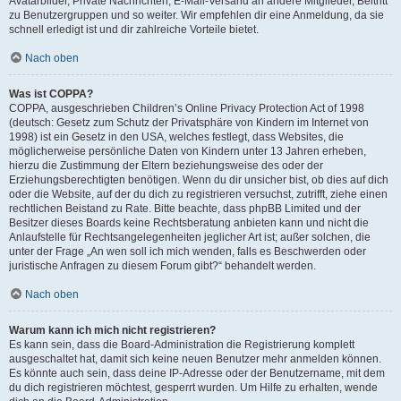
Avatarbilder, Private Nachrichten, E-Mail-Versand an andere Mitglieder, Beitritt
zu Benutzergruppen und so weiter. Wir empfehlen dir eine Anmeldung, da sie
schnell erledigt ist und dir zahlreiche Vorteile bietet.
Nach oben
Was ist COPPA?
COPPA, ausgeschrieben Children’s Online Privacy Protection Act of 1998
(deutsch: Gesetz zum Schutz der Privatsphäre von Kindern im Internet von
1998) ist ein Gesetz in den USA, welches festlegt, dass Websites, die
möglicherweise persönliche Daten von Kindern unter 13 Jahren erheben,
hierzu die Zustimmung der Eltern beziehungsweise des oder der
Erziehungsberechtigten benötigen. Wenn du dir unsicher bist, ob dies auf dich
oder die Website, auf der du dich zu registrieren versuchst, zutrifft, ziehe einen
rechtlichen Beistand zu Rate. Bitte beachte, dass phpBB Limited und der
Besitzer dieses Boards keine Rechtsberatung anbieten kann und nicht die
Anlaufstelle für Rechtsangelegenheiten jeglicher Art ist; außer solchen, die
unter der Frage „An wen soll ich mich wenden, falls es Beschwerden oder
juristische Anfragen zu diesem Forum gibt?“ behandelt werden.
Nach oben
Warum kann ich mich nicht registrieren?
Es kann sein, dass die Board-Administration die Registrierung komplett
ausgeschaltet hat, damit sich keine neuen Benutzer mehr anmelden können.
Es könnte auch sein, dass deine IP-Adresse oder der Benutzername, mit dem
du dich registrieren möchtest, gesperrt wurden. Um Hilfe zu erhalten, wende