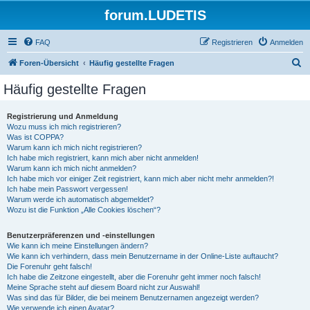
forum.LUDETIS
FAQ
Registrieren
Anmelden
S
Foren-Übersicht
Häufig gestellte Fragen
u
Häufig gestellte Fragen
c
h
Registrierung und Anmeldung
Wozu muss ich mich registrieren?
e
Was ist COPPA?
Warum kann ich mich nicht registrieren?
Ich habe mich registriert, kann mich aber nicht anmelden!
Warum kann ich mich nicht anmelden?
Ich habe mich vor einiger Zeit registriert, kann mich aber nicht mehr anmelden?!
Ich habe mein Passwort vergessen!
Warum werde ich automatisch abgemeldet?
Wozu ist die Funktion „Alle Cookies löschen“?
Benutzerpräferenzen und -einstellungen
Wie kann ich meine Einstellungen ändern?
Wie kann ich verhindern, dass mein Benutzername in der Online-Liste auftaucht?
Die Forenuhr geht falsch!
Ich habe die Zeitzone eingestellt, aber die Forenuhr geht immer noch falsch!
Meine Sprache steht auf diesem Board nicht zur Auswahl!
Was sind das für Bilder, die bei meinem Benutzernamen angezeigt werden?
Wie verwende ich einen Avatar?