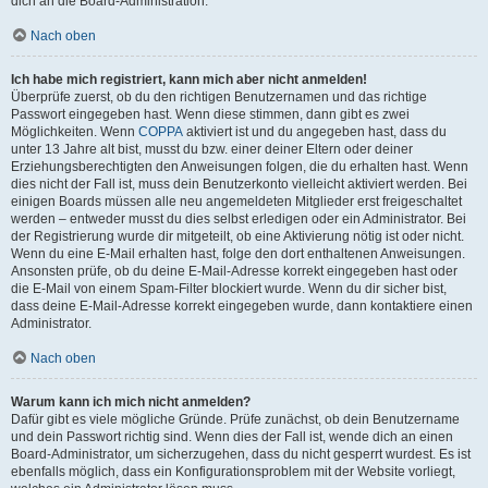
dich an die Board-Administration.
Nach oben
Ich habe mich registriert, kann mich aber nicht anmelden!
Überprüfe zuerst, ob du den richtigen Benutzernamen und das richtige
Passwort eingegeben hast. Wenn diese stimmen, dann gibt es zwei
Möglichkeiten. Wenn
COPPA
aktiviert ist und du angegeben hast, dass du
unter 13 Jahre alt bist, musst du bzw. einer deiner Eltern oder deiner
Erziehungsberechtigten den Anweisungen folgen, die du erhalten hast. Wenn
dies nicht der Fall ist, muss dein Benutzerkonto vielleicht aktiviert werden. Bei
einigen Boards müssen alle neu angemeldeten Mitglieder erst freigeschaltet
werden – entweder musst du dies selbst erledigen oder ein Administrator. Bei
der Registrierung wurde dir mitgeteilt, ob eine Aktivierung nötig ist oder nicht.
Wenn du eine E-Mail erhalten hast, folge den dort enthaltenen Anweisungen.
Ansonsten prüfe, ob du deine E-Mail-Adresse korrekt eingegeben hast oder
die E-Mail von einem Spam-Filter blockiert wurde. Wenn du dir sicher bist,
dass deine E-Mail-Adresse korrekt eingegeben wurde, dann kontaktiere einen
Administrator.
Nach oben
Warum kann ich mich nicht anmelden?
Dafür gibt es viele mögliche Gründe. Prüfe zunächst, ob dein Benutzername
und dein Passwort richtig sind. Wenn dies der Fall ist, wende dich an einen
Board-Administrator, um sicherzugehen, dass du nicht gesperrt wurdest. Es ist
ebenfalls möglich, dass ein Konfigurationsproblem mit der Website vorliegt,