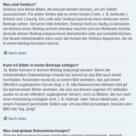
Was sind Smileys?
Smileys sind kleine Bilder, die benutzt werden können, um ein Gefühl
auszudrücken. Für jeden Smiley gibt es einen kurzen Code, z. B. bedeutet :)
fröhlich und :( traurig. Die Liste aller Smileys kannst du beim Verfassen eines
Beitrags sehen. Versuche bitte trotzdem, Smileys nicht zu häufig zu benutzen,
sie können einen Beitrag schnell unlesbar machen und ein Moderator könnte
deshalb deinen Beitrag entsprechend überarbeiten oder gar komplett löschen.
Die Board-Administration kann auch die Anzahl der Smileys begrenzen, die du
in einem Beitrag benutzen kannst.
Nach oben
Kann ich Bilder in meine Beiträge einfügen?
Ja, Bilder können in deinem Beitrag angezeigt werden. Wenn die
Administration Dateianhänge erlaubt hat, kannst du das Bild auch direkt
hochladen. Ansonsten musst du zu einem Bild verlinken, das auf einem
öffentlich zugänglichen Server liegt, z. B. http://www.domain.tld/mein-bild.gif.
Du kannst weder Bilder verlinken, die sich auf deinem eigenen PC befinden
(außer es ist ein öffentlich zugänglicher Server), noch zu Bildern, die nur nach
einer Anmeldung verfügbar sind, z. B. Hotmail- oder Yahoo-Mailboxen, mit
einem Passwort geschützte Seiten usw. Um das Bild anzuzeigen, benutze den
BBCode-Tag „[img]“.
Nach oben
Was sind globale Bekanntmachungen?
Globale Bekanntmachungen beinhalten wichtige Informationen, deshalb