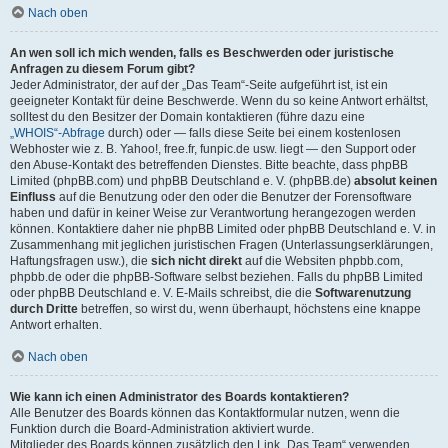
Nach oben
An wen soll ich mich wenden, falls es Beschwerden oder juristische
Anfragen zu diesem Forum gibt?
Jeder Administrator, der auf der „Das Team“-Seite aufgeführt ist, ist ein
geeigneter Kontakt für deine Beschwerde. Wenn du so keine Antwort erhältst,
solltest du den Besitzer der Domain kontaktieren (führe dazu eine
„WHOIS“-Abfrage
durch) oder — falls diese Seite bei einem kostenlosen
Webhoster wie z. B. Yahoo!, free.fr, funpic.de usw. liegt — den Support oder
den Abuse-Kontakt des betreffenden Dienstes. Bitte beachte, dass phpBB
Limited (phpBB.com) und phpBB Deutschland e. V. (phpBB.de)
absolut keinen
Einfluss
auf die Benutzung oder den oder die Benutzer der Forensoftware
haben und dafür in keiner Weise zur Verantwortung herangezogen werden
können. Kontaktiere daher nie phpBB Limited oder phpBB Deutschland e. V. in
Zusammenhang mit jeglichen juristischen Fragen (Unterlassungserklärungen,
Haftungsfragen usw.), die
sich nicht direkt
auf die Websiten phpbb.com,
phpbb.de oder die phpBB-Software selbst beziehen. Falls du phpBB Limited
oder phpBB Deutschland e. V. E-Mails schreibst, die die
Softwarenutzung
durch Dritte
betreffen, so wirst du, wenn überhaupt, höchstens eine knappe
Antwort erhalten.
Nach oben
Wie kann ich einen Administrator des Boards kontaktieren?
Alle Benutzer des Boards können das Kontaktformular nutzen, wenn die
Funktion durch die Board-Administration aktiviert wurde.
Mitglieder des Boards können zusätzlich den Link „Das Team“ verwenden.