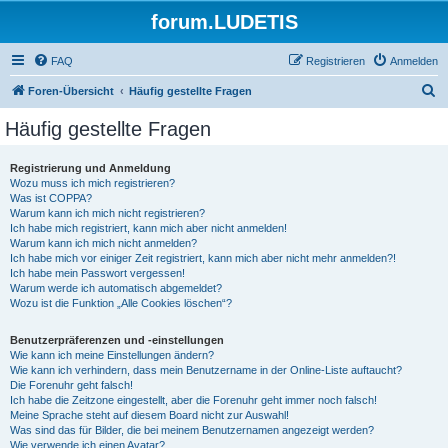
forum.LUDETIS
FAQ
Registrieren
Anmelden
S
Foren-Übersicht
Häufig gestellte Fragen
u
Häufig gestellte Fragen
c
h
Registrierung und Anmeldung
Wozu muss ich mich registrieren?
e
Was ist COPPA?
Warum kann ich mich nicht registrieren?
Ich habe mich registriert, kann mich aber nicht anmelden!
Warum kann ich mich nicht anmelden?
Ich habe mich vor einiger Zeit registriert, kann mich aber nicht mehr anmelden?!
Ich habe mein Passwort vergessen!
Warum werde ich automatisch abgemeldet?
Wozu ist die Funktion „Alle Cookies löschen“?
Benutzerpräferenzen und -einstellungen
Wie kann ich meine Einstellungen ändern?
Wie kann ich verhindern, dass mein Benutzername in der Online-Liste auftaucht?
Die Forenuhr geht falsch!
Ich habe die Zeitzone eingestellt, aber die Forenuhr geht immer noch falsch!
Meine Sprache steht auf diesem Board nicht zur Auswahl!
Was sind das für Bilder, die bei meinem Benutzernamen angezeigt werden?
Wie verwende ich einen Avatar?