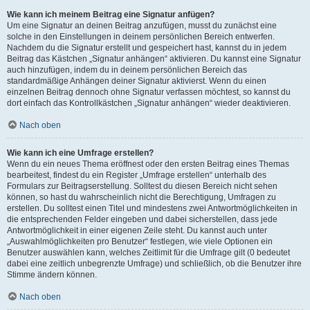
Wie kann ich meinem Beitrag eine Signatur anfügen?
Um eine Signatur an deinen Beitrag anzufügen, musst du zunächst eine
solche in den Einstellungen in deinem persönlichen Bereich entwerfen.
Nachdem du die Signatur erstellt und gespeichert hast, kannst du in jedem
Beitrag das Kästchen „Signatur anhängen“ aktivieren. Du kannst eine Signatur
auch hinzufügen, indem du in deinem persönlichen Bereich das
standardmäßige Anhängen deiner Signatur aktivierst. Wenn du einen
einzelnen Beitrag dennoch ohne Signatur verfassen möchtest, so kannst du
dort einfach das Kontrollkästchen „Signatur anhängen“ wieder deaktivieren.
Nach oben
Wie kann ich eine Umfrage erstellen?
Wenn du ein neues Thema eröffnest oder den ersten Beitrag eines Themas
bearbeitest, findest du ein Register „Umfrage erstellen“ unterhalb des
Formulars zur Beitragserstellung. Solltest du diesen Bereich nicht sehen
können, so hast du wahrscheinlich nicht die Berechtigung, Umfragen zu
erstellen. Du solltest einen Titel und mindestens zwei Antwortmöglichkeiten in
die entsprechenden Felder eingeben und dabei sicherstellen, dass jede
Antwortmöglichkeit in einer eigenen Zeile steht. Du kannst auch unter
„Auswahlmöglichkeiten pro Benutzer“ festlegen, wie viele Optionen ein
Benutzer auswählen kann, welches Zeitlimit für die Umfrage gilt (0 bedeutet
dabei eine zeitlich unbegrenzte Umfrage) und schließlich, ob die Benutzer ihre
Stimme ändern können.
Nach oben