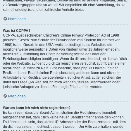
Avatarbilder, Private Nachrichten, E-Mail-Versand an andere Mitglieder, Beitritt
zu Benutzergruppen und so weiter. Wir empfehlen dir eine Anmeldung, da sie
schnell erledigt ist und dir zahlreiche Vorteile bietet.
Nach oben
Was ist COPPA?
COPPA, ausgeschrieben Children’s Online Privacy Protection Act of 1998
(deutsch: Gesetz zum Schutz der Privatsphäre von Kindern im Internet von
1998) ist ein Gesetz in den USA, welches festlegt, dass Websites, die
möglicherweise persönliche Daten von Kindern unter 13 Jahren erheben,
hierzu die Zustimmung der Eltern beziehungsweise des oder der
Erziehungsberechtigten benötigen. Wenn du dir unsicher bist, ob dies auf dich
oder die Website, auf der du dich zu registrieren versuchst, zutrifft, ziehe einen
rechtlichen Beistand zu Rate. Bitte beachte, dass phpBB Limited und der
Besitzer dieses Boards keine Rechtsberatung anbieten kann und nicht die
Anlaufstelle für Rechtsangelegenheiten jeglicher Art ist; außer solchen, die
unter der Frage „An wen soll ich mich wenden, falls es Beschwerden oder
juristische Anfragen zu diesem Forum gibt?“ behandelt werden.
Nach oben
Warum kann ich mich nicht registrieren?
Es kann sein, dass die Board-Administration die Registrierung komplett
ausgeschaltet hat, damit sich keine neuen Benutzer mehr anmelden können.
Es könnte auch sein, dass deine IP-Adresse oder der Benutzername, mit dem
du dich registrieren möchtest, gesperrt wurden. Um Hilfe zu erhalten, wende