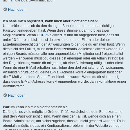
dich an die Board-Administration.
Nach oben
Ich habe mich registriert, kann mich aber nicht anmelden!
Überprüfe zuerst, ob du den richtigen Benutzernamen und das richtige
Passwort eingegeben hast. Wenn diese stimmen, dann gibt es zwei
Möglichkeiten. Wenn
COPPA
aktiviert ist und du angegeben hast, dass du
unter 13 Jahre alt bist, musst du bzw. einer deiner Eltern oder deiner
Erziehungsberechtigten den Anweisungen folgen, die du erhalten hast. Wenn
dies nicht der Fall ist, muss dein Benutzerkonto vielleicht aktiviert werden. Bei
einigen Boards müssen alle neu angemeldeten Mitglieder erst freigeschaltet
werden – entweder musst du dies selbst erledigen oder ein Administrator. Bei
der Registrierung wurde dir mitgeteilt, ob eine Aktivierung nötig ist oder nicht.
Wenn du eine E-Mail erhalten hast, folge den dort enthaltenen Anweisungen.
Ansonsten prüfe, ob du deine E-Mail-Adresse korrekt eingegeben hast oder
die E-Mail von einem Spam-Filter blockiert wurde. Wenn du dir sicher bist,
dass deine E-Mail-Adresse korrekt eingegeben wurde, dann kontaktiere einen
Administrator.
Nach oben
Warum kann ich mich nicht anmelden?
Dafür gibt es viele mögliche Gründe. Prüfe zunächst, ob dein Benutzername
und dein Passwort richtig sind. Wenn dies der Fall ist, wende dich an einen
Board-Administrator, um sicherzugehen, dass du nicht gesperrt wurdest. Es ist
ebenfalls möglich, dass ein Konfigurationsproblem mit der Website vorliegt,