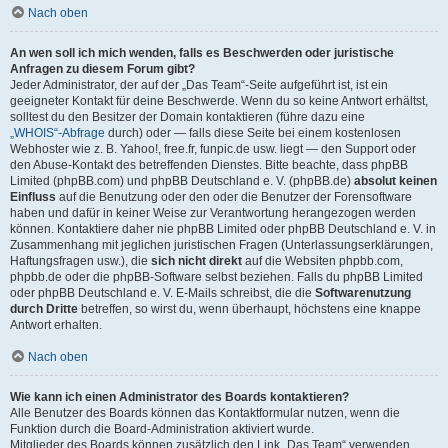
Nach oben
An wen soll ich mich wenden, falls es Beschwerden oder juristische
Anfragen zu diesem Forum gibt?
Jeder Administrator, der auf der „Das Team“-Seite aufgeführt ist, ist ein
geeigneter Kontakt für deine Beschwerde. Wenn du so keine Antwort erhältst,
solltest du den Besitzer der Domain kontaktieren (führe dazu eine
„WHOIS“-Abfrage
durch) oder — falls diese Seite bei einem kostenlosen
Webhoster wie z. B. Yahoo!, free.fr, funpic.de usw. liegt — den Support oder
den Abuse-Kontakt des betreffenden Dienstes. Bitte beachte, dass phpBB
Limited (phpBB.com) und phpBB Deutschland e. V. (phpBB.de)
absolut keinen
Einfluss
auf die Benutzung oder den oder die Benutzer der Forensoftware
haben und dafür in keiner Weise zur Verantwortung herangezogen werden
können. Kontaktiere daher nie phpBB Limited oder phpBB Deutschland e. V. in
Zusammenhang mit jeglichen juristischen Fragen (Unterlassungserklärungen,
Haftungsfragen usw.), die
sich nicht direkt
auf die Websiten phpbb.com,
phpbb.de oder die phpBB-Software selbst beziehen. Falls du phpBB Limited
oder phpBB Deutschland e. V. E-Mails schreibst, die die
Softwarenutzung
durch Dritte
betreffen, so wirst du, wenn überhaupt, höchstens eine knappe
Antwort erhalten.
Nach oben
Wie kann ich einen Administrator des Boards kontaktieren?
Alle Benutzer des Boards können das Kontaktformular nutzen, wenn die
Funktion durch die Board-Administration aktiviert wurde.
Mitglieder des Boards können zusätzlich den Link „Das Team“ verwenden.