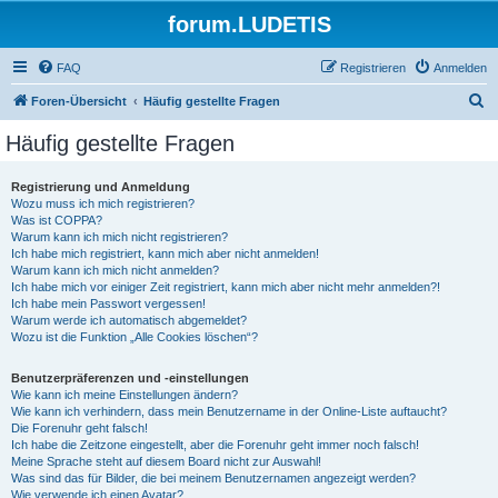
forum.LUDETIS
FAQ
Registrieren
Anmelden
S
Foren-Übersicht
Häufig gestellte Fragen
u
Häufig gestellte Fragen
c
h
Registrierung und Anmeldung
Wozu muss ich mich registrieren?
e
Was ist COPPA?
Warum kann ich mich nicht registrieren?
Ich habe mich registriert, kann mich aber nicht anmelden!
Warum kann ich mich nicht anmelden?
Ich habe mich vor einiger Zeit registriert, kann mich aber nicht mehr anmelden?!
Ich habe mein Passwort vergessen!
Warum werde ich automatisch abgemeldet?
Wozu ist die Funktion „Alle Cookies löschen“?
Benutzerpräferenzen und -einstellungen
Wie kann ich meine Einstellungen ändern?
Wie kann ich verhindern, dass mein Benutzername in der Online-Liste auftaucht?
Die Forenuhr geht falsch!
Ich habe die Zeitzone eingestellt, aber die Forenuhr geht immer noch falsch!
Meine Sprache steht auf diesem Board nicht zur Auswahl!
Was sind das für Bilder, die bei meinem Benutzernamen angezeigt werden?
Wie verwende ich einen Avatar?