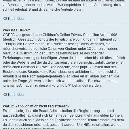
Avatarbilder, Private Nachrichten, E-Mail-Versand an andere Mitglieder, Beitritt
zu Benutzergruppen und so weiter. Wir empfehlen dir eine Anmeldung, da sie
schnell erledigt ist und dir zahlreiche Vorteile bietet.
Nach oben
Was ist COPPA?
COPPA, ausgeschrieben Children’s Online Privacy Protection Act of 1998
(deutsch: Gesetz zum Schutz der Privatsphäre von Kindern im Internet von
1998) ist ein Gesetz in den USA, welches festlegt, dass Websites, die
möglicherweise persönliche Daten von Kindern unter 13 Jahren erheben,
hierzu die Zustimmung der Eltern beziehungsweise des oder der
Erziehungsberechtigten benötigen. Wenn du dir unsicher bist, ob dies auf dich
oder die Website, auf der du dich zu registrieren versuchst, zutrifft, ziehe einen
rechtlichen Beistand zu Rate. Bitte beachte, dass phpBB Limited und der
Besitzer dieses Boards keine Rechtsberatung anbieten kann und nicht die
Anlaufstelle für Rechtsangelegenheiten jeglicher Art ist; außer solchen, die
unter der Frage „An wen soll ich mich wenden, falls es Beschwerden oder
juristische Anfragen zu diesem Forum gibt?“ behandelt werden.
Nach oben
Warum kann ich mich nicht registrieren?
Es kann sein, dass die Board-Administration die Registrierung komplett
ausgeschaltet hat, damit sich keine neuen Benutzer mehr anmelden können.
Es könnte auch sein, dass deine IP-Adresse oder der Benutzername, mit dem
du dich registrieren möchtest, gesperrt wurden. Um Hilfe zu erhalten, wende