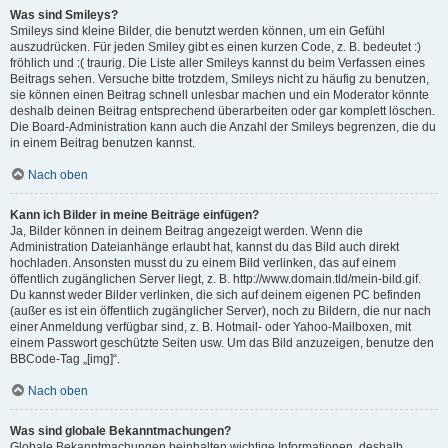
Was sind Smileys?
Smileys sind kleine Bilder, die benutzt werden können, um ein Gefühl
auszudrücken. Für jeden Smiley gibt es einen kurzen Code, z. B. bedeutet :)
fröhlich und :( traurig. Die Liste aller Smileys kannst du beim Verfassen eines
Beitrags sehen. Versuche bitte trotzdem, Smileys nicht zu häufig zu benutzen,
sie können einen Beitrag schnell unlesbar machen und ein Moderator könnte
deshalb deinen Beitrag entsprechend überarbeiten oder gar komplett löschen.
Die Board-Administration kann auch die Anzahl der Smileys begrenzen, die du
in einem Beitrag benutzen kannst.
Nach oben
Kann ich Bilder in meine Beiträge einfügen?
Ja, Bilder können in deinem Beitrag angezeigt werden. Wenn die
Administration Dateianhänge erlaubt hat, kannst du das Bild auch direkt
hochladen. Ansonsten musst du zu einem Bild verlinken, das auf einem
öffentlich zugänglichen Server liegt, z. B. http://www.domain.tld/mein-bild.gif.
Du kannst weder Bilder verlinken, die sich auf deinem eigenen PC befinden
(außer es ist ein öffentlich zugänglicher Server), noch zu Bildern, die nur nach
einer Anmeldung verfügbar sind, z. B. Hotmail- oder Yahoo-Mailboxen, mit
einem Passwort geschützte Seiten usw. Um das Bild anzuzeigen, benutze den
BBCode-Tag „[img]“.
Nach oben
Was sind globale Bekanntmachungen?
Globale Bekanntmachungen beinhalten wichtige Informationen, deshalb