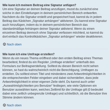
Wie kann ich meinem Beitrag eine Signatur anfügen?
Um eine Signatur an deinen Beitrag anzufügen, musst du zunächst eine
solche in den Einstellungen in deinem persönlichen Bereich entwerfen.
Nachdem du die Signatur erstellt und gespeichert hast, kannst du in jedem
Beitrag das Kästchen „Signatur anhängen“ aktivieren. Du kannst eine Signatur
auch hinzufügen, indem du in deinem persönlichen Bereich das
standardmäßige Anhängen deiner Signatur aktivierst. Wenn du einen
einzelnen Beitrag dennoch ohne Signatur verfassen möchtest, so kannst du
dort einfach das Kontrollkästchen „Signatur anhängen“ wieder deaktivieren.
Nach oben
Wie kann ich eine Umfrage erstellen?
Wenn du ein neues Thema eröffnest oder den ersten Beitrag eines Themas
bearbeitest, findest du ein Register „Umfrage erstellen“ unterhalb des
Formulars zur Beitragserstellung. Solltest du diesen Bereich nicht sehen
können, so hast du wahrscheinlich nicht die Berechtigung, Umfragen zu
erstellen. Du solltest einen Titel und mindestens zwei Antwortmöglichkeiten in
die entsprechenden Felder eingeben und dabei sicherstellen, dass jede
Antwortmöglichkeit in einer eigenen Zeile steht. Du kannst auch unter
„Auswahlmöglichkeiten pro Benutzer“ festlegen, wie viele Optionen ein
Benutzer auswählen kann, welches Zeitlimit für die Umfrage gilt (0 bedeutet
dabei eine zeitlich unbegrenzte Umfrage) und schließlich, ob die Benutzer ihre
Stimme ändern können.
Nach oben