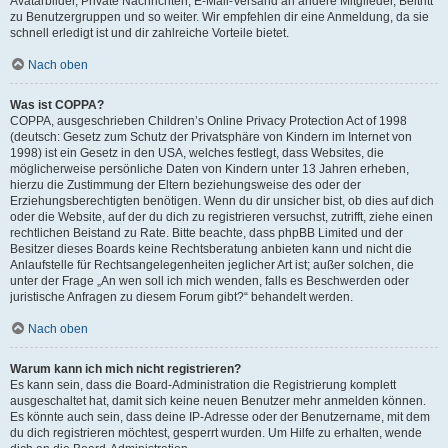
Avatarbilder, Private Nachrichten, E-Mail-Versand an andere Mitglieder, Beitritt
zu Benutzergruppen und so weiter. Wir empfehlen dir eine Anmeldung, da sie
schnell erledigt ist und dir zahlreiche Vorteile bietet.
Nach oben
Was ist COPPA?
COPPA, ausgeschrieben Children’s Online Privacy Protection Act of 1998
(deutsch: Gesetz zum Schutz der Privatsphäre von Kindern im Internet von
1998) ist ein Gesetz in den USA, welches festlegt, dass Websites, die
möglicherweise persönliche Daten von Kindern unter 13 Jahren erheben,
hierzu die Zustimmung der Eltern beziehungsweise des oder der
Erziehungsberechtigten benötigen. Wenn du dir unsicher bist, ob dies auf dich
oder die Website, auf der du dich zu registrieren versuchst, zutrifft, ziehe einen
rechtlichen Beistand zu Rate. Bitte beachte, dass phpBB Limited und der
Besitzer dieses Boards keine Rechtsberatung anbieten kann und nicht die
Anlaufstelle für Rechtsangelegenheiten jeglicher Art ist; außer solchen, die
unter der Frage „An wen soll ich mich wenden, falls es Beschwerden oder
juristische Anfragen zu diesem Forum gibt?“ behandelt werden.
Nach oben
Warum kann ich mich nicht registrieren?
Es kann sein, dass die Board-Administration die Registrierung komplett
ausgeschaltet hat, damit sich keine neuen Benutzer mehr anmelden können.
Es könnte auch sein, dass deine IP-Adresse oder der Benutzername, mit dem
du dich registrieren möchtest, gesperrt wurden. Um Hilfe zu erhalten, wende