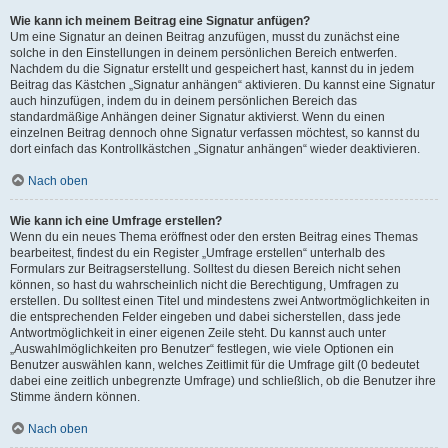
Wie kann ich meinem Beitrag eine Signatur anfügen?
Um eine Signatur an deinen Beitrag anzufügen, musst du zunächst eine
solche in den Einstellungen in deinem persönlichen Bereich entwerfen.
Nachdem du die Signatur erstellt und gespeichert hast, kannst du in jedem
Beitrag das Kästchen „Signatur anhängen“ aktivieren. Du kannst eine Signatur
auch hinzufügen, indem du in deinem persönlichen Bereich das
standardmäßige Anhängen deiner Signatur aktivierst. Wenn du einen
einzelnen Beitrag dennoch ohne Signatur verfassen möchtest, so kannst du
dort einfach das Kontrollkästchen „Signatur anhängen“ wieder deaktivieren.
Nach oben
Wie kann ich eine Umfrage erstellen?
Wenn du ein neues Thema eröffnest oder den ersten Beitrag eines Themas
bearbeitest, findest du ein Register „Umfrage erstellen“ unterhalb des
Formulars zur Beitragserstellung. Solltest du diesen Bereich nicht sehen
können, so hast du wahrscheinlich nicht die Berechtigung, Umfragen zu
erstellen. Du solltest einen Titel und mindestens zwei Antwortmöglichkeiten in
die entsprechenden Felder eingeben und dabei sicherstellen, dass jede
Antwortmöglichkeit in einer eigenen Zeile steht. Du kannst auch unter
„Auswahlmöglichkeiten pro Benutzer“ festlegen, wie viele Optionen ein
Benutzer auswählen kann, welches Zeitlimit für die Umfrage gilt (0 bedeutet
dabei eine zeitlich unbegrenzte Umfrage) und schließlich, ob die Benutzer ihre
Stimme ändern können.
Nach oben