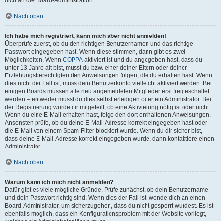
dich an die Board-Administration.
Nach oben
Ich habe mich registriert, kann mich aber nicht anmelden!
Überprüfe zuerst, ob du den richtigen Benutzernamen und das richtige
Passwort eingegeben hast. Wenn diese stimmen, dann gibt es zwei
Möglichkeiten. Wenn
COPPA
aktiviert ist und du angegeben hast, dass du
unter 13 Jahre alt bist, musst du bzw. einer deiner Eltern oder deiner
Erziehungsberechtigten den Anweisungen folgen, die du erhalten hast. Wenn
dies nicht der Fall ist, muss dein Benutzerkonto vielleicht aktiviert werden. Bei
einigen Boards müssen alle neu angemeldeten Mitglieder erst freigeschaltet
werden – entweder musst du dies selbst erledigen oder ein Administrator. Bei
der Registrierung wurde dir mitgeteilt, ob eine Aktivierung nötig ist oder nicht.
Wenn du eine E-Mail erhalten hast, folge den dort enthaltenen Anweisungen.
Ansonsten prüfe, ob du deine E-Mail-Adresse korrekt eingegeben hast oder
die E-Mail von einem Spam-Filter blockiert wurde. Wenn du dir sicher bist,
dass deine E-Mail-Adresse korrekt eingegeben wurde, dann kontaktiere einen
Administrator.
Nach oben
Warum kann ich mich nicht anmelden?
Dafür gibt es viele mögliche Gründe. Prüfe zunächst, ob dein Benutzername
und dein Passwort richtig sind. Wenn dies der Fall ist, wende dich an einen
Board-Administrator, um sicherzugehen, dass du nicht gesperrt wurdest. Es ist
ebenfalls möglich, dass ein Konfigurationsproblem mit der Website vorliegt,