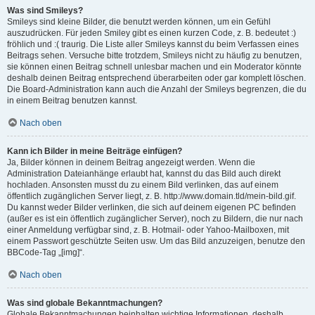
Was sind Smileys?
Smileys sind kleine Bilder, die benutzt werden können, um ein Gefühl
auszudrücken. Für jeden Smiley gibt es einen kurzen Code, z. B. bedeutet :)
fröhlich und :( traurig. Die Liste aller Smileys kannst du beim Verfassen eines
Beitrags sehen. Versuche bitte trotzdem, Smileys nicht zu häufig zu benutzen,
sie können einen Beitrag schnell unlesbar machen und ein Moderator könnte
deshalb deinen Beitrag entsprechend überarbeiten oder gar komplett löschen.
Die Board-Administration kann auch die Anzahl der Smileys begrenzen, die du
in einem Beitrag benutzen kannst.
Nach oben
Kann ich Bilder in meine Beiträge einfügen?
Ja, Bilder können in deinem Beitrag angezeigt werden. Wenn die
Administration Dateianhänge erlaubt hat, kannst du das Bild auch direkt
hochladen. Ansonsten musst du zu einem Bild verlinken, das auf einem
öffentlich zugänglichen Server liegt, z. B. http://www.domain.tld/mein-bild.gif.
Du kannst weder Bilder verlinken, die sich auf deinem eigenen PC befinden
(außer es ist ein öffentlich zugänglicher Server), noch zu Bildern, die nur nach
einer Anmeldung verfügbar sind, z. B. Hotmail- oder Yahoo-Mailboxen, mit
einem Passwort geschützte Seiten usw. Um das Bild anzuzeigen, benutze den
BBCode-Tag „[img]“.
Nach oben
Was sind globale Bekanntmachungen?
Globale Bekanntmachungen beinhalten wichtige Informationen, deshalb