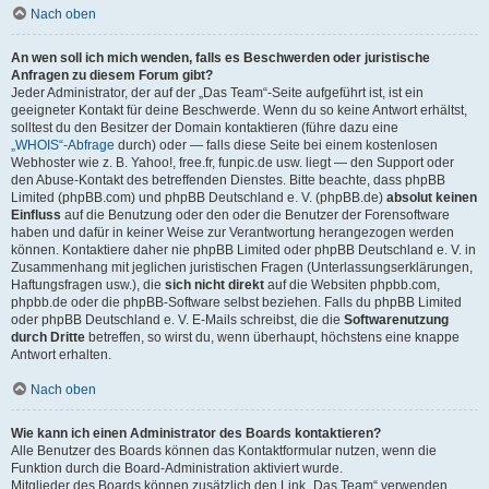
Nach oben
An wen soll ich mich wenden, falls es Beschwerden oder juristische
Anfragen zu diesem Forum gibt?
Jeder Administrator, der auf der „Das Team“-Seite aufgeführt ist, ist ein
geeigneter Kontakt für deine Beschwerde. Wenn du so keine Antwort erhältst,
solltest du den Besitzer der Domain kontaktieren (führe dazu eine
„WHOIS“-Abfrage
durch) oder — falls diese Seite bei einem kostenlosen
Webhoster wie z. B. Yahoo!, free.fr, funpic.de usw. liegt — den Support oder
den Abuse-Kontakt des betreffenden Dienstes. Bitte beachte, dass phpBB
Limited (phpBB.com) und phpBB Deutschland e. V. (phpBB.de)
absolut keinen
Einfluss
auf die Benutzung oder den oder die Benutzer der Forensoftware
haben und dafür in keiner Weise zur Verantwortung herangezogen werden
können. Kontaktiere daher nie phpBB Limited oder phpBB Deutschland e. V. in
Zusammenhang mit jeglichen juristischen Fragen (Unterlassungserklärungen,
Haftungsfragen usw.), die
sich nicht direkt
auf die Websiten phpbb.com,
phpbb.de oder die phpBB-Software selbst beziehen. Falls du phpBB Limited
oder phpBB Deutschland e. V. E-Mails schreibst, die die
Softwarenutzung
durch Dritte
betreffen, so wirst du, wenn überhaupt, höchstens eine knappe
Antwort erhalten.
Nach oben
Wie kann ich einen Administrator des Boards kontaktieren?
Alle Benutzer des Boards können das Kontaktformular nutzen, wenn die
Funktion durch die Board-Administration aktiviert wurde.
Mitglieder des Boards können zusätzlich den Link „Das Team“ verwenden.