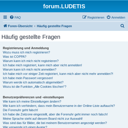
forum.LUDETIS
FAQ
Registrieren
Anmelden
S
Foren-Übersicht
Häufig gestellte Fragen
u
Häufig gestellte Fragen
c
h
Registrierung und Anmeldung
Wozu muss ich mich registrieren?
e
Was ist COPPA?
Warum kann ich mich nicht registrieren?
Ich habe mich registriert, kann mich aber nicht anmelden!
Warum kann ich mich nicht anmelden?
Ich habe mich vor einiger Zeit registriert, kann mich aber nicht mehr anmelden?!
Ich habe mein Passwort vergessen!
Warum werde ich automatisch abgemeldet?
Wozu ist die Funktion „Alle Cookies löschen“?
Benutzerpräferenzen und -einstellungen
Wie kann ich meine Einstellungen ändern?
Wie kann ich verhindern, dass mein Benutzername in der Online-Liste auftaucht?
Die Forenuhr geht falsch!
Ich habe die Zeitzone eingestellt, aber die Forenuhr geht immer noch falsch!
Meine Sprache steht auf diesem Board nicht zur Auswahl!
Was sind das für Bilder, die bei meinem Benutzernamen angezeigt werden?
Wie verwende ich einen Avatar?