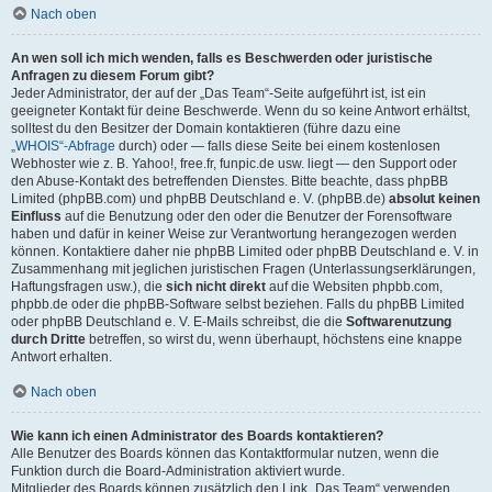
Nach oben
An wen soll ich mich wenden, falls es Beschwerden oder juristische
Anfragen zu diesem Forum gibt?
Jeder Administrator, der auf der „Das Team“-Seite aufgeführt ist, ist ein
geeigneter Kontakt für deine Beschwerde. Wenn du so keine Antwort erhältst,
solltest du den Besitzer der Domain kontaktieren (führe dazu eine
„WHOIS“-Abfrage
durch) oder — falls diese Seite bei einem kostenlosen
Webhoster wie z. B. Yahoo!, free.fr, funpic.de usw. liegt — den Support oder
den Abuse-Kontakt des betreffenden Dienstes. Bitte beachte, dass phpBB
Limited (phpBB.com) und phpBB Deutschland e. V. (phpBB.de)
absolut keinen
Einfluss
auf die Benutzung oder den oder die Benutzer der Forensoftware
haben und dafür in keiner Weise zur Verantwortung herangezogen werden
können. Kontaktiere daher nie phpBB Limited oder phpBB Deutschland e. V. in
Zusammenhang mit jeglichen juristischen Fragen (Unterlassungserklärungen,
Haftungsfragen usw.), die
sich nicht direkt
auf die Websiten phpbb.com,
phpbb.de oder die phpBB-Software selbst beziehen. Falls du phpBB Limited
oder phpBB Deutschland e. V. E-Mails schreibst, die die
Softwarenutzung
durch Dritte
betreffen, so wirst du, wenn überhaupt, höchstens eine knappe
Antwort erhalten.
Nach oben
Wie kann ich einen Administrator des Boards kontaktieren?
Alle Benutzer des Boards können das Kontaktformular nutzen, wenn die
Funktion durch die Board-Administration aktiviert wurde.
Mitglieder des Boards können zusätzlich den Link „Das Team“ verwenden.