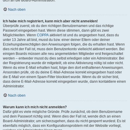
dich an die Board-Administration.
Nach oben
Ich habe mich registriert, kann mich aber nicht anmelden!
Überprüfe zuerst, ob du den richtigen Benutzernamen und das richtige
Passwort eingegeben hast. Wenn diese stimmen, dann gibt es zwei
Möglichkeiten. Wenn
COPPA
aktiviert ist und du angegeben hast, dass du
unter 13 Jahre alt bist, musst du bzw. einer deiner Eltern oder deiner
Erziehungsberechtigten den Anweisungen folgen, die du erhalten hast. Wenn
dies nicht der Fall ist, muss dein Benutzerkonto vielleicht aktiviert werden. Bei
einigen Boards müssen alle neu angemeldeten Mitglieder erst freigeschaltet
werden – entweder musst du dies selbst erledigen oder ein Administrator. Bei
der Registrierung wurde dir mitgeteilt, ob eine Aktivierung nötig ist oder nicht.
Wenn du eine E-Mail erhalten hast, folge den dort enthaltenen Anweisungen.
Ansonsten prüfe, ob du deine E-Mail-Adresse korrekt eingegeben hast oder
die E-Mail von einem Spam-Filter blockiert wurde. Wenn du dir sicher bist,
dass deine E-Mail-Adresse korrekt eingegeben wurde, dann kontaktiere einen
Administrator.
Nach oben
Warum kann ich mich nicht anmelden?
Dafür gibt es viele mögliche Gründe. Prüfe zunächst, ob dein Benutzername
und dein Passwort richtig sind. Wenn dies der Fall ist, wende dich an einen
Board-Administrator, um sicherzugehen, dass du nicht gesperrt wurdest. Es ist
ebenfalls möglich, dass ein Konfigurationsproblem mit der Website vorliegt,