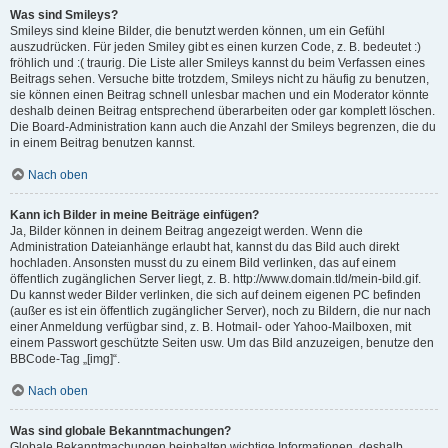
Was sind Smileys?
Smileys sind kleine Bilder, die benutzt werden können, um ein Gefühl
auszudrücken. Für jeden Smiley gibt es einen kurzen Code, z. B. bedeutet :)
fröhlich und :( traurig. Die Liste aller Smileys kannst du beim Verfassen eines
Beitrags sehen. Versuche bitte trotzdem, Smileys nicht zu häufig zu benutzen,
sie können einen Beitrag schnell unlesbar machen und ein Moderator könnte
deshalb deinen Beitrag entsprechend überarbeiten oder gar komplett löschen.
Die Board-Administration kann auch die Anzahl der Smileys begrenzen, die du
in einem Beitrag benutzen kannst.
Nach oben
Kann ich Bilder in meine Beiträge einfügen?
Ja, Bilder können in deinem Beitrag angezeigt werden. Wenn die
Administration Dateianhänge erlaubt hat, kannst du das Bild auch direkt
hochladen. Ansonsten musst du zu einem Bild verlinken, das auf einem
öffentlich zugänglichen Server liegt, z. B. http://www.domain.tld/mein-bild.gif.
Du kannst weder Bilder verlinken, die sich auf deinem eigenen PC befinden
(außer es ist ein öffentlich zugänglicher Server), noch zu Bildern, die nur nach
einer Anmeldung verfügbar sind, z. B. Hotmail- oder Yahoo-Mailboxen, mit
einem Passwort geschützte Seiten usw. Um das Bild anzuzeigen, benutze den
BBCode-Tag „[img]“.
Nach oben
Was sind globale Bekanntmachungen?
Globale Bekanntmachungen beinhalten wichtige Informationen, deshalb