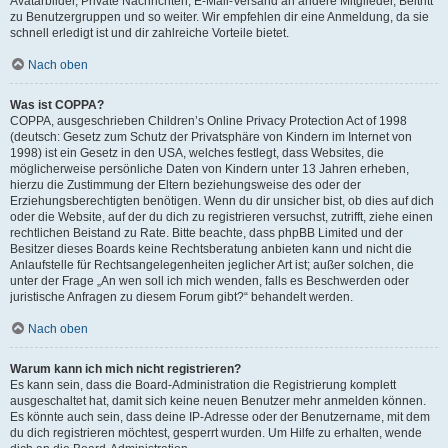
Avatarbilder, Private Nachrichten, E-Mail-Versand an andere Mitglieder, Beitritt
zu Benutzergruppen und so weiter. Wir empfehlen dir eine Anmeldung, da sie
schnell erledigt ist und dir zahlreiche Vorteile bietet.
Nach oben
Was ist COPPA?
COPPA, ausgeschrieben Children’s Online Privacy Protection Act of 1998
(deutsch: Gesetz zum Schutz der Privatsphäre von Kindern im Internet von
1998) ist ein Gesetz in den USA, welches festlegt, dass Websites, die
möglicherweise persönliche Daten von Kindern unter 13 Jahren erheben,
hierzu die Zustimmung der Eltern beziehungsweise des oder der
Erziehungsberechtigten benötigen. Wenn du dir unsicher bist, ob dies auf dich
oder die Website, auf der du dich zu registrieren versuchst, zutrifft, ziehe einen
rechtlichen Beistand zu Rate. Bitte beachte, dass phpBB Limited und der
Besitzer dieses Boards keine Rechtsberatung anbieten kann und nicht die
Anlaufstelle für Rechtsangelegenheiten jeglicher Art ist; außer solchen, die
unter der Frage „An wen soll ich mich wenden, falls es Beschwerden oder
juristische Anfragen zu diesem Forum gibt?“ behandelt werden.
Nach oben
Warum kann ich mich nicht registrieren?
Es kann sein, dass die Board-Administration die Registrierung komplett
ausgeschaltet hat, damit sich keine neuen Benutzer mehr anmelden können.
Es könnte auch sein, dass deine IP-Adresse oder der Benutzername, mit dem
du dich registrieren möchtest, gesperrt wurden. Um Hilfe zu erhalten, wende