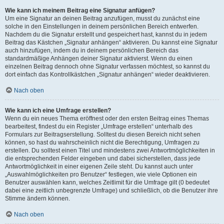
Wie kann ich meinem Beitrag eine Signatur anfügen?
Um eine Signatur an deinen Beitrag anzufügen, musst du zunächst eine
solche in den Einstellungen in deinem persönlichen Bereich entwerfen.
Nachdem du die Signatur erstellt und gespeichert hast, kannst du in jedem
Beitrag das Kästchen „Signatur anhängen“ aktivieren. Du kannst eine Signatur
auch hinzufügen, indem du in deinem persönlichen Bereich das
standardmäßige Anhängen deiner Signatur aktivierst. Wenn du einen
einzelnen Beitrag dennoch ohne Signatur verfassen möchtest, so kannst du
dort einfach das Kontrollkästchen „Signatur anhängen“ wieder deaktivieren.
Nach oben
Wie kann ich eine Umfrage erstellen?
Wenn du ein neues Thema eröffnest oder den ersten Beitrag eines Themas
bearbeitest, findest du ein Register „Umfrage erstellen“ unterhalb des
Formulars zur Beitragserstellung. Solltest du diesen Bereich nicht sehen
können, so hast du wahrscheinlich nicht die Berechtigung, Umfragen zu
erstellen. Du solltest einen Titel und mindestens zwei Antwortmöglichkeiten in
die entsprechenden Felder eingeben und dabei sicherstellen, dass jede
Antwortmöglichkeit in einer eigenen Zeile steht. Du kannst auch unter
„Auswahlmöglichkeiten pro Benutzer“ festlegen, wie viele Optionen ein
Benutzer auswählen kann, welches Zeitlimit für die Umfrage gilt (0 bedeutet
dabei eine zeitlich unbegrenzte Umfrage) und schließlich, ob die Benutzer ihre
Stimme ändern können.
Nach oben