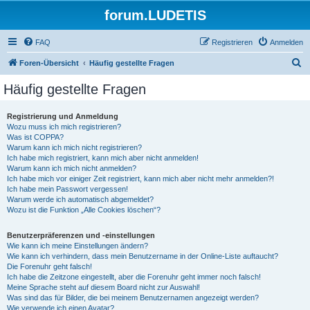
forum.LUDETIS
FAQ
Registrieren
Anmelden
S
Foren-Übersicht
Häufig gestellte Fragen
u
Häufig gestellte Fragen
c
h
Registrierung und Anmeldung
Wozu muss ich mich registrieren?
e
Was ist COPPA?
Warum kann ich mich nicht registrieren?
Ich habe mich registriert, kann mich aber nicht anmelden!
Warum kann ich mich nicht anmelden?
Ich habe mich vor einiger Zeit registriert, kann mich aber nicht mehr anmelden?!
Ich habe mein Passwort vergessen!
Warum werde ich automatisch abgemeldet?
Wozu ist die Funktion „Alle Cookies löschen“?
Benutzerpräferenzen und -einstellungen
Wie kann ich meine Einstellungen ändern?
Wie kann ich verhindern, dass mein Benutzername in der Online-Liste auftaucht?
Die Forenuhr geht falsch!
Ich habe die Zeitzone eingestellt, aber die Forenuhr geht immer noch falsch!
Meine Sprache steht auf diesem Board nicht zur Auswahl!
Was sind das für Bilder, die bei meinem Benutzernamen angezeigt werden?
Wie verwende ich einen Avatar?