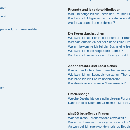
alsch!
Freunde und ignorierte Mitglieder
Wozu benötige ich die Listen der Freunde un
rden?
Wie kann ich Mitglieder zur Liste der Freund
wieder aus den Listen entfernen?
fgefordert, mich anzumelden.
Die Foren durchsuchen
Wie kann ich ein Forum oder mehrere For
Weshalb erhalte ich bei der Suche keine Er
Warum bekomme ich bei der Suche eine lee
Wie kann ich nach Mitgliedern suchen?
Wie kann ich meine eigenen Beiträge und T
Abonnements und Lesezeichen
Was ist der Unterschied zwischen einem L
Wie kann ich ein Lesezeichen auf ein Them
Wie kann ich ein Forum abonnieren?
Wie deaktiviere ich meine Abonnements?
gs?
Dateianhänge
Welche Dateianhänge sind in diesem Forum
Kann ich eine Übersicht all meiner Dateian
phpBB betreffende Fragen
Wer hat diese Forensoftware entwickelt?
Warum ist Funktion x oder y nicht enthalten
An wen soll ich mich wenden, falls es Besc