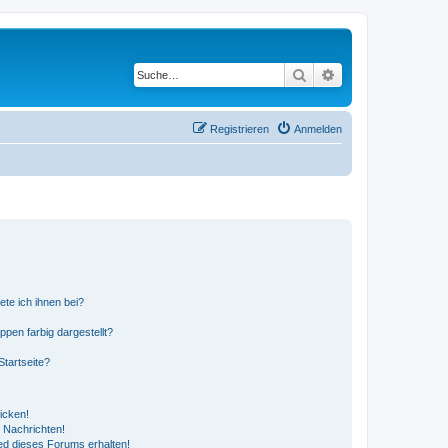
Suche
Erweiterte Suche
Registrieren
Anmelden
ete ich ihnen bei?
en farbig dargestellt?
tartseite?
icken!
 Nachrichten!
ed dieses Forums erhalten!