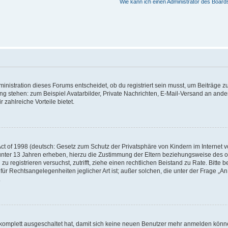
Wie kann ich einen Administrator des Board
istration dieses Forums entscheidet, ob du registriert sein musst, um Beiträge zu s
ung stehen: zum Beispiel Avatarbilder, Private Nachrichten, E-Mail-Versand an ander
 zahlreiche Vorteile bietet.
t of 1998 (deutsch: Gesetz zum Schutz der Privatsphäre von Kindern im Internet vo
unter 13 Jahren erheben, hierzu die Zustimmung der Eltern beziehungsweise des o
h zu registrieren versuchst, zutrifft, ziehe einen rechtlichen Beistand zu Rate. Bit
für Rechtsangelegenheiten jeglicher Art ist; außer solchen, die unter der Frage „
.
g komplett ausgeschaltet hat, damit sich keine neuen Benutzer mehr anmelden könn