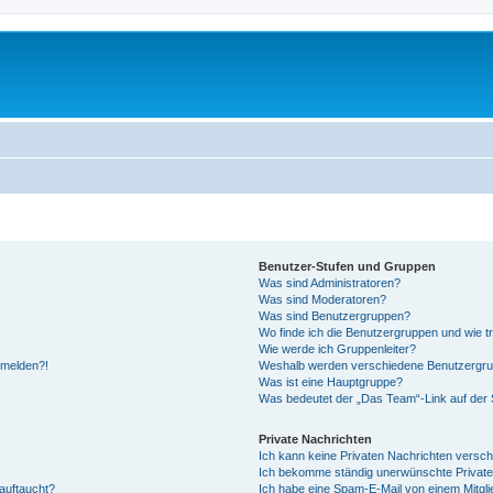
Benutzer-Stufen und Gruppen
Was sind Administratoren?
Was sind Moderatoren?
Was sind Benutzergruppen?
Wo finde ich die Benutzergruppen und wie tr
Wie werde ich Gruppenleiter?
anmelden?!
Weshalb werden verschiedene Benutzergrupp
Was ist eine Hauptgruppe?
Was bedeutet der „Das Team“-Link auf der S
Private Nachrichten
Ich kann keine Privaten Nachrichten versch
Ich bekomme ständig unerwünschte Private
auftaucht?
Ich habe eine Spam-E-Mail von einem Mitgli