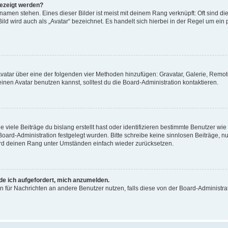
gezeigt werden?
amen stehen. Eines dieser Bilder ist meist mit deinem Rang verknüpft: Oft sind di
ld wird auch als „Avatar“ bezeichnet. Es handelt sich hierbei in der Regel um ein
 Avatar über eine der folgenden vier Methoden hinzufügen: Gravatar, Galerie, Rem
en Avatar benutzen kannst, solltest du die Board-Administration kontaktieren.
viele Beiträge du bislang erstellt hast oder identifizieren bestimmte Benutzer w
 Board-Administration festgelegt wurden. Bitte schreibe keine sinnlosen Beiträge
wird deinen Rang unter Umständen einfach wieder zurücksetzen.
rde ich aufgefordert, mich anzumelden.
ion für Nachrichten an andere Benutzer nutzen, falls diese von der Board-Administ