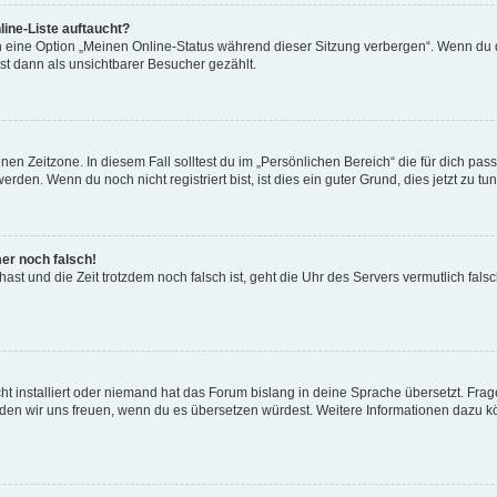
ine-Liste auftaucht?
n eine Option „Meinen Online-Status während dieser Sitzung verbergen“. Wenn du d
st dann als unsichtbarer Besucher gezählt.
en Zeitzone. In diesem Fall solltest du im „Persönlichen Bereich“ die für dich passe
den. Wenn du noch nicht registriert bist, ist dies ein guter Grund, dies jetzt zu tun
mer noch falsch!
t hast und die Zeit trotzdem noch falsch ist, geht die Uhr des Servers vermutlich fal
t installiert oder niemand hat das Forum bislang in deine Sprache übersetzt. Frag
, würden wir uns freuen, wenn du es übersetzen würdest. Weitere Informationen dazu