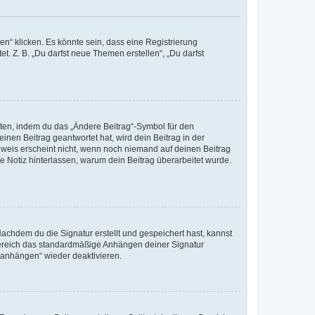
n“ klicken. Es könnte sein, dass eine Registrierung
t. Z. B. „Du darfst neue Themen erstellen“, „Du darfst
iten, indem du das „Ändere Beitrag“-Symbol für den
inen Beitrag geantwortet hat, wird dein Beitrag in der
nweis erscheint nicht, wenn noch niemand auf deinen Beitrag
ne Notiz hinterlassen, warum dein Beitrag überarbeitet wurde.
chdem du die Signatur erstellt und gespeichert hast, kannst
Bereich das standardmäßige Anhängen deiner Signatur
r anhängen“ wieder deaktivieren.