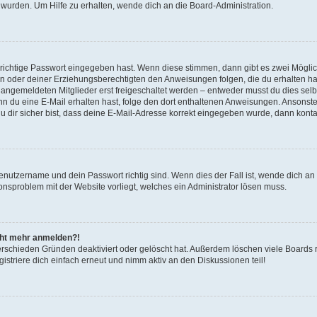
 wurden. Um Hilfe zu erhalten, wende dich an die Board-Administration.
 richtige Passwort eingegeben hast. Wenn diese stimmen, dann gibt es zwei Mögl
tern oder deiner Erziehungsberechtigten den Anweisungen folgen, die du erhalten ha
u angemeldeten Mitglieder erst freigeschaltet werden – entweder musst du dies selbs
. Wenn du eine E-Mail erhalten hast, folge den dort enthaltenen Anweisungen. Ansons
 dir sicher bist, dass deine E-Mail-Adresse korrekt eingegeben wurde, dann kontak
Benutzername und dein Passwort richtig sind. Wenn dies der Fall ist, wende dich a
ionsproblem mit der Website vorliegt, welches ein Administrator lösen muss.
icht mehr anmelden?!
erschieden Gründen deaktiviert oder gelöscht hat. Außerdem löschen viele Boards r
triere dich einfach erneut und nimm aktiv an den Diskussionen teil!