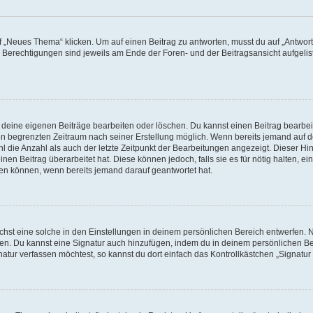
„Neues Thema“ klicken. Um auf einen Beitrag zu antworten, musst du auf „Antworte
e Berechtigungen sind jeweils am Ende der Foren- und der Beitragsansicht aufgeliste
r deine eigenen Beiträge bearbeiten oder löschen. Du kannst einen Beitrag bearbe
inen begrenzten Zeitraum nach seiner Erstellung möglich. Wenn bereits jemand auf de
 die Anzahl als auch der letzte Zeitpunkt der Bearbeitungen angezeigt. Dieser Hi
en Beitrag überarbeitet hat. Diese können jedoch, falls sie es für nötig halten, ei
hen können, wenn bereits jemand darauf geantwortet hat.
st eine solche in den Einstellungen in deinem persönlichen Bereich entwerfen. Na
eren. Du kannst eine Signatur auch hinzufügen, indem du in deinem persönlichen 
atur verfassen möchtest, so kannst du dort einfach das Kontrollkästchen „Signatu