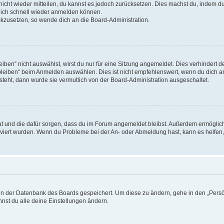
 nicht wieder mitteilen, du kannst es jedoch zurücksetzen. Dies machst du, indem 
 dich schnell wieder anmelden können.
ückzusetzen, so wende dich an die Board-Administration.
en“ nicht auswählst, wirst du nur für eine Sitzung angemeldet. Dies verhindert 
leiben“ beim Anmelden auswählen. Dies ist nicht empfehlenswert, wenn du dich an
 steht, dann wurde sie vermutlich von der Board-Administration ausgeschaltet.
 hat und die dafür sorgen, dass du im Forum angemeldet bleibst. Außerdem ermögli
tiviert wurden. Wenn du Probleme bei der An- oder Abmeldung hast, kann es helfen
n in der Datenbank des Boards gespeichert. Um diese zu ändern, gehe in den „Persö
nst du alle deine Einstellungen ändern.