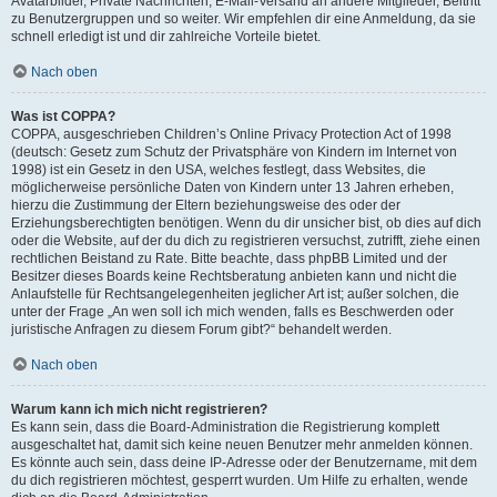
Avatarbilder, Private Nachrichten, E-Mail-Versand an andere Mitglieder, Beitritt
zu Benutzergruppen und so weiter. Wir empfehlen dir eine Anmeldung, da sie
schnell erledigt ist und dir zahlreiche Vorteile bietet.
Nach oben
Was ist COPPA?
COPPA, ausgeschrieben Children’s Online Privacy Protection Act of 1998
(deutsch: Gesetz zum Schutz der Privatsphäre von Kindern im Internet von
1998) ist ein Gesetz in den USA, welches festlegt, dass Websites, die
möglicherweise persönliche Daten von Kindern unter 13 Jahren erheben,
hierzu die Zustimmung der Eltern beziehungsweise des oder der
Erziehungsberechtigten benötigen. Wenn du dir unsicher bist, ob dies auf dich
oder die Website, auf der du dich zu registrieren versuchst, zutrifft, ziehe einen
rechtlichen Beistand zu Rate. Bitte beachte, dass phpBB Limited und der
Besitzer dieses Boards keine Rechtsberatung anbieten kann und nicht die
Anlaufstelle für Rechtsangelegenheiten jeglicher Art ist; außer solchen, die
unter der Frage „An wen soll ich mich wenden, falls es Beschwerden oder
juristische Anfragen zu diesem Forum gibt?“ behandelt werden.
Nach oben
Warum kann ich mich nicht registrieren?
Es kann sein, dass die Board-Administration die Registrierung komplett
ausgeschaltet hat, damit sich keine neuen Benutzer mehr anmelden können.
Es könnte auch sein, dass deine IP-Adresse oder der Benutzername, mit dem
du dich registrieren möchtest, gesperrt wurden. Um Hilfe zu erhalten, wende