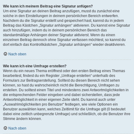
Wie kann ich meinem Beitrag eine Signatur anfügen?
Um eine Signatur an deinen Beitrag anzufügen, musst du zunächst eine
solche in den Einstellungen in deinem persönlichen Bereich entwerfen.
Nachdem du die Signatur erstellt und gespeichert hast, kannst du in jedem
Beitrag das Kästchen „Signatur anhängen“ aktivieren. Du kannst eine Signatur
auch hinzufügen, indem du in deinem persönlichen Bereich das
standardmäßige Anhängen deiner Signatur aktivierst. Wenn du einen
einzelnen Beitrag dennoch ohne Signatur verfassen möchtest, so kannst du
dort einfach das Kontrollkästchen „Signatur anhängen“ wieder deaktivieren.
Nach oben
Wie kann ich eine Umfrage erstellen?
Wenn du ein neues Thema eröffnest oder den ersten Beitrag eines Themas
bearbeitest, findest du ein Register „Umfrage erstellen“ unterhalb des
Formulars zur Beitragserstellung. Solltest du diesen Bereich nicht sehen
können, so hast du wahrscheinlich nicht die Berechtigung, Umfragen zu
erstellen. Du solltest einen Titel und mindestens zwei Antwortmöglichkeiten in
die entsprechenden Felder eingeben und dabei sicherstellen, dass jede
Antwortmöglichkeit in einer eigenen Zeile steht. Du kannst auch unter
„Auswahlmöglichkeiten pro Benutzer“ festlegen, wie viele Optionen ein
Benutzer auswählen kann, welches Zeitlimit für die Umfrage gilt (0 bedeutet
dabei eine zeitlich unbegrenzte Umfrage) und schließlich, ob die Benutzer ihre
Stimme ändern können.
Nach oben