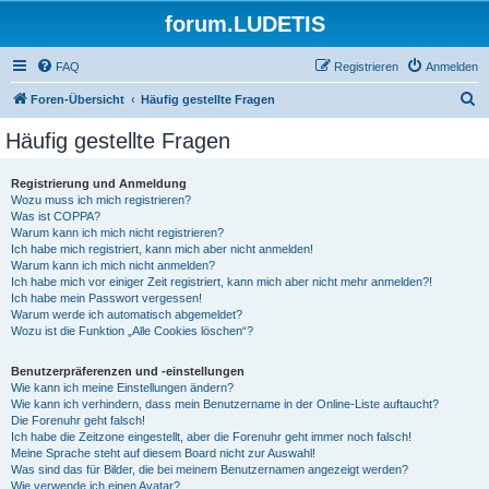
forum.LUDETIS
FAQ
Registrieren
Anmelden
S
Foren-Übersicht
Häufig gestellte Fragen
u
Häufig gestellte Fragen
c
h
Registrierung und Anmeldung
Wozu muss ich mich registrieren?
e
Was ist COPPA?
Warum kann ich mich nicht registrieren?
Ich habe mich registriert, kann mich aber nicht anmelden!
Warum kann ich mich nicht anmelden?
Ich habe mich vor einiger Zeit registriert, kann mich aber nicht mehr anmelden?!
Ich habe mein Passwort vergessen!
Warum werde ich automatisch abgemeldet?
Wozu ist die Funktion „Alle Cookies löschen“?
Benutzerpräferenzen und -einstellungen
Wie kann ich meine Einstellungen ändern?
Wie kann ich verhindern, dass mein Benutzername in der Online-Liste auftaucht?
Die Forenuhr geht falsch!
Ich habe die Zeitzone eingestellt, aber die Forenuhr geht immer noch falsch!
Meine Sprache steht auf diesem Board nicht zur Auswahl!
Was sind das für Bilder, die bei meinem Benutzernamen angezeigt werden?
Wie verwende ich einen Avatar?