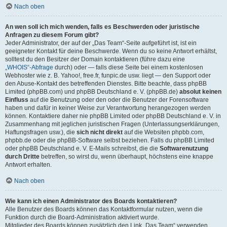
Nach oben
An wen soll ich mich wenden, falls es Beschwerden oder juristische
Anfragen zu diesem Forum gibt?
Jeder Administrator, der auf der „Das Team“-Seite aufgeführt ist, ist ein
geeigneter Kontakt für deine Beschwerde. Wenn du so keine Antwort erhältst,
solltest du den Besitzer der Domain kontaktieren (führe dazu eine
„WHOIS“-Abfrage
durch) oder — falls diese Seite bei einem kostenlosen
Webhoster wie z. B. Yahoo!, free.fr, funpic.de usw. liegt — den Support oder
den Abuse-Kontakt des betreffenden Dienstes. Bitte beachte, dass phpBB
Limited (phpBB.com) und phpBB Deutschland e. V. (phpBB.de)
absolut keinen
Einfluss
auf die Benutzung oder den oder die Benutzer der Forensoftware
haben und dafür in keiner Weise zur Verantwortung herangezogen werden
können. Kontaktiere daher nie phpBB Limited oder phpBB Deutschland e. V. in
Zusammenhang mit jeglichen juristischen Fragen (Unterlassungserklärungen,
Haftungsfragen usw.), die
sich nicht direkt
auf die Websiten phpbb.com,
phpbb.de oder die phpBB-Software selbst beziehen. Falls du phpBB Limited
oder phpBB Deutschland e. V. E-Mails schreibst, die die
Softwarenutzung
durch Dritte
betreffen, so wirst du, wenn überhaupt, höchstens eine knappe
Antwort erhalten.
Nach oben
Wie kann ich einen Administrator des Boards kontaktieren?
Alle Benutzer des Boards können das Kontaktformular nutzen, wenn die
Funktion durch die Board-Administration aktiviert wurde.
Mitglieder des Boards können zusätzlich den Link „Das Team“ verwenden.