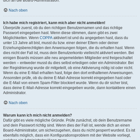
dich an die Board-Administration.
Nach oben
Ich habe mich registriert, kann mich aber nicht anmelden!
Überprüfe zuerst, ob du den richtigen Benutzernamen und das richtige
Passwort eingegeben hast. Wenn diese stimmen, dann gibt es zwei
Möglichkeiten. Wenn
COPPA
aktiviert ist und du angegeben hast, dass du
unter 13 Jahre alt bist, musst du bzw. einer deiner Eltern oder deiner
Erziehungsberechtigten den Anweisungen folgen, die du erhalten hast. Wenn
dies nicht der Fall ist, muss dein Benutzerkonto vielleicht aktiviert werden. Bei
einigen Boards müssen alle neu angemeldeten Mitglieder erst freigeschaltet
werden – entweder musst du dies selbst erledigen oder ein Administrator. Bei
der Registrierung wurde dir mitgeteilt, ob eine Aktivierung nötig ist oder nicht.
Wenn du eine E-Mail erhalten hast, folge den dort enthaltenen Anweisungen.
Ansonsten prüfe, ob du deine E-Mail-Adresse korrekt eingegeben hast oder
die E-Mail von einem Spam-Filter blockiert wurde. Wenn du dir sicher bist,
dass deine E-Mail-Adresse korrekt eingegeben wurde, dann kontaktiere einen
Administrator.
Nach oben
Warum kann ich mich nicht anmelden?
Dafür gibt es viele mögliche Gründe. Prüfe zunächst, ob dein Benutzername
und dein Passwort richtig sind. Wenn dies der Fall ist, wende dich an einen
Board-Administrator, um sicherzugehen, dass du nicht gesperrt wurdest. Es ist
ebenfalls möglich, dass ein Konfigurationsproblem mit der Website vorliegt,