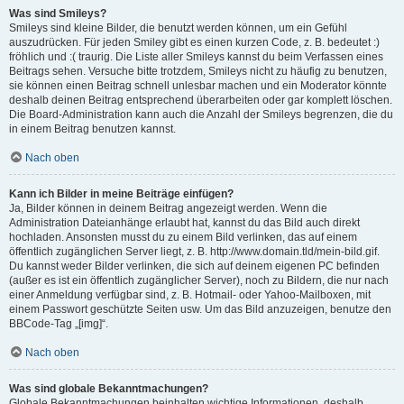
Was sind Smileys?
Smileys sind kleine Bilder, die benutzt werden können, um ein Gefühl
auszudrücken. Für jeden Smiley gibt es einen kurzen Code, z. B. bedeutet :)
fröhlich und :( traurig. Die Liste aller Smileys kannst du beim Verfassen eines
Beitrags sehen. Versuche bitte trotzdem, Smileys nicht zu häufig zu benutzen,
sie können einen Beitrag schnell unlesbar machen und ein Moderator könnte
deshalb deinen Beitrag entsprechend überarbeiten oder gar komplett löschen.
Die Board-Administration kann auch die Anzahl der Smileys begrenzen, die du
in einem Beitrag benutzen kannst.
Nach oben
Kann ich Bilder in meine Beiträge einfügen?
Ja, Bilder können in deinem Beitrag angezeigt werden. Wenn die
Administration Dateianhänge erlaubt hat, kannst du das Bild auch direkt
hochladen. Ansonsten musst du zu einem Bild verlinken, das auf einem
öffentlich zugänglichen Server liegt, z. B. http://www.domain.tld/mein-bild.gif.
Du kannst weder Bilder verlinken, die sich auf deinem eigenen PC befinden
(außer es ist ein öffentlich zugänglicher Server), noch zu Bildern, die nur nach
einer Anmeldung verfügbar sind, z. B. Hotmail- oder Yahoo-Mailboxen, mit
einem Passwort geschützte Seiten usw. Um das Bild anzuzeigen, benutze den
BBCode-Tag „[img]“.
Nach oben
Was sind globale Bekanntmachungen?
Globale Bekanntmachungen beinhalten wichtige Informationen, deshalb