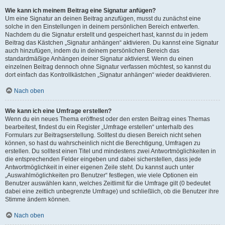
Wie kann ich meinem Beitrag eine Signatur anfügen?
Um eine Signatur an deinen Beitrag anzufügen, musst du zunächst eine
solche in den Einstellungen in deinem persönlichen Bereich entwerfen.
Nachdem du die Signatur erstellt und gespeichert hast, kannst du in jedem
Beitrag das Kästchen „Signatur anhängen“ aktivieren. Du kannst eine Signatur
auch hinzufügen, indem du in deinem persönlichen Bereich das
standardmäßige Anhängen deiner Signatur aktivierst. Wenn du einen
einzelnen Beitrag dennoch ohne Signatur verfassen möchtest, so kannst du
dort einfach das Kontrollkästchen „Signatur anhängen“ wieder deaktivieren.
Nach oben
Wie kann ich eine Umfrage erstellen?
Wenn du ein neues Thema eröffnest oder den ersten Beitrag eines Themas
bearbeitest, findest du ein Register „Umfrage erstellen“ unterhalb des
Formulars zur Beitragserstellung. Solltest du diesen Bereich nicht sehen
können, so hast du wahrscheinlich nicht die Berechtigung, Umfragen zu
erstellen. Du solltest einen Titel und mindestens zwei Antwortmöglichkeiten in
die entsprechenden Felder eingeben und dabei sicherstellen, dass jede
Antwortmöglichkeit in einer eigenen Zeile steht. Du kannst auch unter
„Auswahlmöglichkeiten pro Benutzer“ festlegen, wie viele Optionen ein
Benutzer auswählen kann, welches Zeitlimit für die Umfrage gilt (0 bedeutet
dabei eine zeitlich unbegrenzte Umfrage) und schließlich, ob die Benutzer ihre
Stimme ändern können.
Nach oben