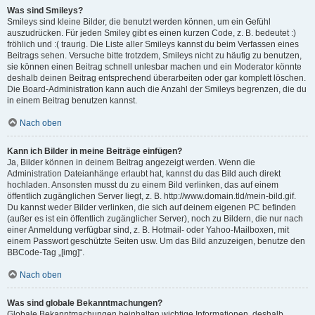
Was sind Smileys?
Smileys sind kleine Bilder, die benutzt werden können, um ein Gefühl
auszudrücken. Für jeden Smiley gibt es einen kurzen Code, z. B. bedeutet :)
fröhlich und :( traurig. Die Liste aller Smileys kannst du beim Verfassen eines
Beitrags sehen. Versuche bitte trotzdem, Smileys nicht zu häufig zu benutzen,
sie können einen Beitrag schnell unlesbar machen und ein Moderator könnte
deshalb deinen Beitrag entsprechend überarbeiten oder gar komplett löschen.
Die Board-Administration kann auch die Anzahl der Smileys begrenzen, die du
in einem Beitrag benutzen kannst.
Nach oben
Kann ich Bilder in meine Beiträge einfügen?
Ja, Bilder können in deinem Beitrag angezeigt werden. Wenn die
Administration Dateianhänge erlaubt hat, kannst du das Bild auch direkt
hochladen. Ansonsten musst du zu einem Bild verlinken, das auf einem
öffentlich zugänglichen Server liegt, z. B. http://www.domain.tld/mein-bild.gif.
Du kannst weder Bilder verlinken, die sich auf deinem eigenen PC befinden
(außer es ist ein öffentlich zugänglicher Server), noch zu Bildern, die nur nach
einer Anmeldung verfügbar sind, z. B. Hotmail- oder Yahoo-Mailboxen, mit
einem Passwort geschützte Seiten usw. Um das Bild anzuzeigen, benutze den
BBCode-Tag „[img]“.
Nach oben
Was sind globale Bekanntmachungen?
Globale Bekanntmachungen beinhalten wichtige Informationen, deshalb