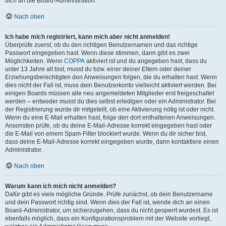
dich an die Board-Administration.
Nach oben
Ich habe mich registriert, kann mich aber nicht anmelden!
Überprüfe zuerst, ob du den richtigen Benutzernamen und das richtige
Passwort eingegeben hast. Wenn diese stimmen, dann gibt es zwei
Möglichkeiten. Wenn
COPPA
aktiviert ist und du angegeben hast, dass du
unter 13 Jahre alt bist, musst du bzw. einer deiner Eltern oder deiner
Erziehungsberechtigten den Anweisungen folgen, die du erhalten hast. Wenn
dies nicht der Fall ist, muss dein Benutzerkonto vielleicht aktiviert werden. Bei
einigen Boards müssen alle neu angemeldeten Mitglieder erst freigeschaltet
werden – entweder musst du dies selbst erledigen oder ein Administrator. Bei
der Registrierung wurde dir mitgeteilt, ob eine Aktivierung nötig ist oder nicht.
Wenn du eine E-Mail erhalten hast, folge den dort enthaltenen Anweisungen.
Ansonsten prüfe, ob du deine E-Mail-Adresse korrekt eingegeben hast oder
die E-Mail von einem Spam-Filter blockiert wurde. Wenn du dir sicher bist,
dass deine E-Mail-Adresse korrekt eingegeben wurde, dann kontaktiere einen
Administrator.
Nach oben
Warum kann ich mich nicht anmelden?
Dafür gibt es viele mögliche Gründe. Prüfe zunächst, ob dein Benutzername
und dein Passwort richtig sind. Wenn dies der Fall ist, wende dich an einen
Board-Administrator, um sicherzugehen, dass du nicht gesperrt wurdest. Es ist
ebenfalls möglich, dass ein Konfigurationsproblem mit der Website vorliegt,