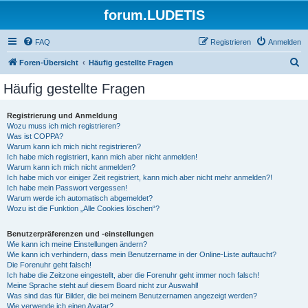
forum.LUDETIS
FAQ
Registrieren
Anmelden
S
Foren-Übersicht
Häufig gestellte Fragen
u
Häufig gestellte Fragen
c
h
Registrierung und Anmeldung
Wozu muss ich mich registrieren?
e
Was ist COPPA?
Warum kann ich mich nicht registrieren?
Ich habe mich registriert, kann mich aber nicht anmelden!
Warum kann ich mich nicht anmelden?
Ich habe mich vor einiger Zeit registriert, kann mich aber nicht mehr anmelden?!
Ich habe mein Passwort vergessen!
Warum werde ich automatisch abgemeldet?
Wozu ist die Funktion „Alle Cookies löschen“?
Benutzerpräferenzen und -einstellungen
Wie kann ich meine Einstellungen ändern?
Wie kann ich verhindern, dass mein Benutzername in der Online-Liste auftaucht?
Die Forenuhr geht falsch!
Ich habe die Zeitzone eingestellt, aber die Forenuhr geht immer noch falsch!
Meine Sprache steht auf diesem Board nicht zur Auswahl!
Was sind das für Bilder, die bei meinem Benutzernamen angezeigt werden?
Wie verwende ich einen Avatar?