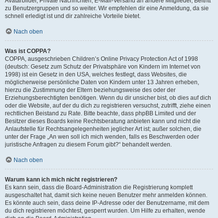
Avatarbilder, Private Nachrichten, E-Mail-Versand an andere Mitglieder, Beitritt
zu Benutzergruppen und so weiter. Wir empfehlen dir eine Anmeldung, da sie
schnell erledigt ist und dir zahlreiche Vorteile bietet.
Nach oben
Was ist COPPA?
COPPA, ausgeschrieben Children’s Online Privacy Protection Act of 1998
(deutsch: Gesetz zum Schutz der Privatsphäre von Kindern im Internet von
1998) ist ein Gesetz in den USA, welches festlegt, dass Websites, die
möglicherweise persönliche Daten von Kindern unter 13 Jahren erheben,
hierzu die Zustimmung der Eltern beziehungsweise des oder der
Erziehungsberechtigten benötigen. Wenn du dir unsicher bist, ob dies auf dich
oder die Website, auf der du dich zu registrieren versuchst, zutrifft, ziehe einen
rechtlichen Beistand zu Rate. Bitte beachte, dass phpBB Limited und der
Besitzer dieses Boards keine Rechtsberatung anbieten kann und nicht die
Anlaufstelle für Rechtsangelegenheiten jeglicher Art ist; außer solchen, die
unter der Frage „An wen soll ich mich wenden, falls es Beschwerden oder
juristische Anfragen zu diesem Forum gibt?“ behandelt werden.
Nach oben
Warum kann ich mich nicht registrieren?
Es kann sein, dass die Board-Administration die Registrierung komplett
ausgeschaltet hat, damit sich keine neuen Benutzer mehr anmelden können.
Es könnte auch sein, dass deine IP-Adresse oder der Benutzername, mit dem
du dich registrieren möchtest, gesperrt wurden. Um Hilfe zu erhalten, wende