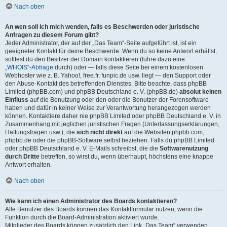
Nach oben
An wen soll ich mich wenden, falls es Beschwerden oder juristische
Anfragen zu diesem Forum gibt?
Jeder Administrator, der auf der „Das Team“-Seite aufgeführt ist, ist ein
geeigneter Kontakt für deine Beschwerde. Wenn du so keine Antwort erhältst,
solltest du den Besitzer der Domain kontaktieren (führe dazu eine
„WHOIS“-Abfrage
durch) oder — falls diese Seite bei einem kostenlosen
Webhoster wie z. B. Yahoo!, free.fr, funpic.de usw. liegt — den Support oder
den Abuse-Kontakt des betreffenden Dienstes. Bitte beachte, dass phpBB
Limited (phpBB.com) und phpBB Deutschland e. V. (phpBB.de)
absolut keinen
Einfluss
auf die Benutzung oder den oder die Benutzer der Forensoftware
haben und dafür in keiner Weise zur Verantwortung herangezogen werden
können. Kontaktiere daher nie phpBB Limited oder phpBB Deutschland e. V. in
Zusammenhang mit jeglichen juristischen Fragen (Unterlassungserklärungen,
Haftungsfragen usw.), die
sich nicht direkt
auf die Websiten phpbb.com,
phpbb.de oder die phpBB-Software selbst beziehen. Falls du phpBB Limited
oder phpBB Deutschland e. V. E-Mails schreibst, die die
Softwarenutzung
durch Dritte
betreffen, so wirst du, wenn überhaupt, höchstens eine knappe
Antwort erhalten.
Nach oben
Wie kann ich einen Administrator des Boards kontaktieren?
Alle Benutzer des Boards können das Kontaktformular nutzen, wenn die
Funktion durch die Board-Administration aktiviert wurde.
Mitglieder des Boards können zusätzlich den Link „Das Team“ verwenden.