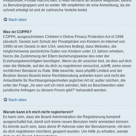
Avatarbilder, Private Nachrichten, E-Mail-Versand an andere Mitglieder, Beitritt
zu Benutzergruppen und so weiter. Wir empfehlen dir eine Anmeldung, da sie
schnell erledigt ist und dir zahlreiche Vorteile bietet.
Nach oben
Was ist COPPA?
COPPA, ausgeschrieben Children’s Online Privacy Protection Act of 1998
(deutsch: Gesetz zum Schutz der Privatsphäre von Kindern im Internet von
1998) ist ein Gesetz in den USA, welches festlegt, dass Websites, die
möglicherweise persönliche Daten von Kindern unter 13 Jahren erheben,
hierzu die Zustimmung der Eltern beziehungsweise des oder der
Erziehungsberechtigten benötigen. Wenn du dir unsicher bist, ob dies auf dich
oder die Website, auf der du dich zu registrieren versuchst, zutrifft, ziehe einen
rechtlichen Beistand zu Rate. Bitte beachte, dass phpBB Limited und der
Besitzer dieses Boards keine Rechtsberatung anbieten kann und nicht die
Anlaufstelle für Rechtsangelegenheiten jeglicher Art ist; außer solchen, die
unter der Frage „An wen soll ich mich wenden, falls es Beschwerden oder
juristische Anfragen zu diesem Forum gibt?“ behandelt werden.
Nach oben
Warum kann ich mich nicht registrieren?
Es kann sein, dass die Board-Administration die Registrierung komplett
ausgeschaltet hat, damit sich keine neuen Benutzer mehr anmelden können.
Es könnte auch sein, dass deine IP-Adresse oder der Benutzername, mit dem
du dich registrieren möchtest, gesperrt wurden. Um Hilfe zu erhalten, wende