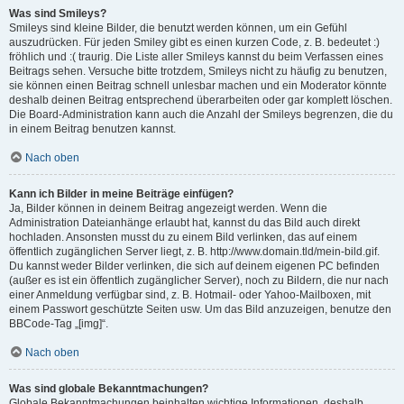
Was sind Smileys?
Smileys sind kleine Bilder, die benutzt werden können, um ein Gefühl
auszudrücken. Für jeden Smiley gibt es einen kurzen Code, z. B. bedeutet :)
fröhlich und :( traurig. Die Liste aller Smileys kannst du beim Verfassen eines
Beitrags sehen. Versuche bitte trotzdem, Smileys nicht zu häufig zu benutzen,
sie können einen Beitrag schnell unlesbar machen und ein Moderator könnte
deshalb deinen Beitrag entsprechend überarbeiten oder gar komplett löschen.
Die Board-Administration kann auch die Anzahl der Smileys begrenzen, die du
in einem Beitrag benutzen kannst.
Nach oben
Kann ich Bilder in meine Beiträge einfügen?
Ja, Bilder können in deinem Beitrag angezeigt werden. Wenn die
Administration Dateianhänge erlaubt hat, kannst du das Bild auch direkt
hochladen. Ansonsten musst du zu einem Bild verlinken, das auf einem
öffentlich zugänglichen Server liegt, z. B. http://www.domain.tld/mein-bild.gif.
Du kannst weder Bilder verlinken, die sich auf deinem eigenen PC befinden
(außer es ist ein öffentlich zugänglicher Server), noch zu Bildern, die nur nach
einer Anmeldung verfügbar sind, z. B. Hotmail- oder Yahoo-Mailboxen, mit
einem Passwort geschützte Seiten usw. Um das Bild anzuzeigen, benutze den
BBCode-Tag „[img]“.
Nach oben
Was sind globale Bekanntmachungen?
Globale Bekanntmachungen beinhalten wichtige Informationen, deshalb