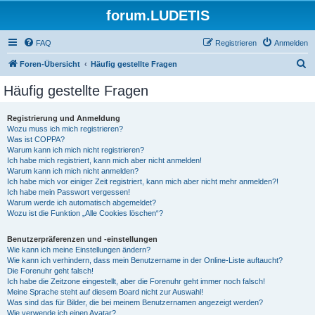
forum.LUDETIS
FAQ
Registrieren
Anmelden
S
Foren-Übersicht
Häufig gestellte Fragen
u
Häufig gestellte Fragen
c
h
Registrierung und Anmeldung
Wozu muss ich mich registrieren?
e
Was ist COPPA?
Warum kann ich mich nicht registrieren?
Ich habe mich registriert, kann mich aber nicht anmelden!
Warum kann ich mich nicht anmelden?
Ich habe mich vor einiger Zeit registriert, kann mich aber nicht mehr anmelden?!
Ich habe mein Passwort vergessen!
Warum werde ich automatisch abgemeldet?
Wozu ist die Funktion „Alle Cookies löschen“?
Benutzerpräferenzen und -einstellungen
Wie kann ich meine Einstellungen ändern?
Wie kann ich verhindern, dass mein Benutzername in der Online-Liste auftaucht?
Die Forenuhr geht falsch!
Ich habe die Zeitzone eingestellt, aber die Forenuhr geht immer noch falsch!
Meine Sprache steht auf diesem Board nicht zur Auswahl!
Was sind das für Bilder, die bei meinem Benutzernamen angezeigt werden?
Wie verwende ich einen Avatar?