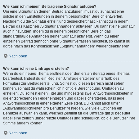
Wie kann ich meinem Beitrag eine Signatur anfügen?
Um eine Signatur an deinen Beitrag anzufügen, musst du zunächst eine
solche in den Einstellungen in deinem persönlichen Bereich entwerfen.
Nachdem du die Signatur erstellt und gespeichert hast, kannst du in jedem
Beitrag das Kästchen „Signatur anhängen“ aktivieren. Du kannst eine Signatur
auch hinzufügen, indem du in deinem persönlichen Bereich das
standardmäßige Anhängen deiner Signatur aktivierst. Wenn du einen
einzelnen Beitrag dennoch ohne Signatur verfassen möchtest, so kannst du
dort einfach das Kontrollkästchen „Signatur anhängen“ wieder deaktivieren.
Nach oben
Wie kann ich eine Umfrage erstellen?
Wenn du ein neues Thema eröffnest oder den ersten Beitrag eines Themas
bearbeitest, findest du ein Register „Umfrage erstellen“ unterhalb des
Formulars zur Beitragserstellung. Solltest du diesen Bereich nicht sehen
können, so hast du wahrscheinlich nicht die Berechtigung, Umfragen zu
erstellen. Du solltest einen Titel und mindestens zwei Antwortmöglichkeiten in
die entsprechenden Felder eingeben und dabei sicherstellen, dass jede
Antwortmöglichkeit in einer eigenen Zeile steht. Du kannst auch unter
„Auswahlmöglichkeiten pro Benutzer“ festlegen, wie viele Optionen ein
Benutzer auswählen kann, welches Zeitlimit für die Umfrage gilt (0 bedeutet
dabei eine zeitlich unbegrenzte Umfrage) und schließlich, ob die Benutzer ihre
Stimme ändern können.
Nach oben