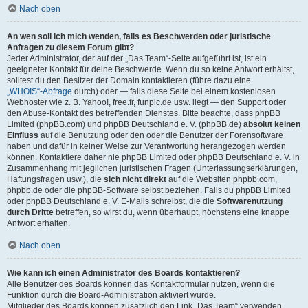
Nach oben
An wen soll ich mich wenden, falls es Beschwerden oder juristische
Anfragen zu diesem Forum gibt?
Jeder Administrator, der auf der „Das Team“-Seite aufgeführt ist, ist ein
geeigneter Kontakt für deine Beschwerde. Wenn du so keine Antwort erhältst,
solltest du den Besitzer der Domain kontaktieren (führe dazu eine
„WHOIS“-Abfrage
durch) oder — falls diese Seite bei einem kostenlosen
Webhoster wie z. B. Yahoo!, free.fr, funpic.de usw. liegt — den Support oder
den Abuse-Kontakt des betreffenden Dienstes. Bitte beachte, dass phpBB
Limited (phpBB.com) und phpBB Deutschland e. V. (phpBB.de)
absolut keinen
Einfluss
auf die Benutzung oder den oder die Benutzer der Forensoftware
haben und dafür in keiner Weise zur Verantwortung herangezogen werden
können. Kontaktiere daher nie phpBB Limited oder phpBB Deutschland e. V. in
Zusammenhang mit jeglichen juristischen Fragen (Unterlassungserklärungen,
Haftungsfragen usw.), die
sich nicht direkt
auf die Websiten phpbb.com,
phpbb.de oder die phpBB-Software selbst beziehen. Falls du phpBB Limited
oder phpBB Deutschland e. V. E-Mails schreibst, die die
Softwarenutzung
durch Dritte
betreffen, so wirst du, wenn überhaupt, höchstens eine knappe
Antwort erhalten.
Nach oben
Wie kann ich einen Administrator des Boards kontaktieren?
Alle Benutzer des Boards können das Kontaktformular nutzen, wenn die
Funktion durch die Board-Administration aktiviert wurde.
Mitglieder des Boards können zusätzlich den Link „Das Team“ verwenden.