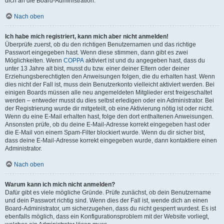
dich an die Board-Administration.
Nach oben
Ich habe mich registriert, kann mich aber nicht anmelden!
Überprüfe zuerst, ob du den richtigen Benutzernamen und das richtige
Passwort eingegeben hast. Wenn diese stimmen, dann gibt es zwei
Möglichkeiten. Wenn
COPPA
aktiviert ist und du angegeben hast, dass du
unter 13 Jahre alt bist, musst du bzw. einer deiner Eltern oder deiner
Erziehungsberechtigten den Anweisungen folgen, die du erhalten hast. Wenn
dies nicht der Fall ist, muss dein Benutzerkonto vielleicht aktiviert werden. Bei
einigen Boards müssen alle neu angemeldeten Mitglieder erst freigeschaltet
werden – entweder musst du dies selbst erledigen oder ein Administrator. Bei
der Registrierung wurde dir mitgeteilt, ob eine Aktivierung nötig ist oder nicht.
Wenn du eine E-Mail erhalten hast, folge den dort enthaltenen Anweisungen.
Ansonsten prüfe, ob du deine E-Mail-Adresse korrekt eingegeben hast oder
die E-Mail von einem Spam-Filter blockiert wurde. Wenn du dir sicher bist,
dass deine E-Mail-Adresse korrekt eingegeben wurde, dann kontaktiere einen
Administrator.
Nach oben
Warum kann ich mich nicht anmelden?
Dafür gibt es viele mögliche Gründe. Prüfe zunächst, ob dein Benutzername
und dein Passwort richtig sind. Wenn dies der Fall ist, wende dich an einen
Board-Administrator, um sicherzugehen, dass du nicht gesperrt wurdest. Es ist
ebenfalls möglich, dass ein Konfigurationsproblem mit der Website vorliegt,