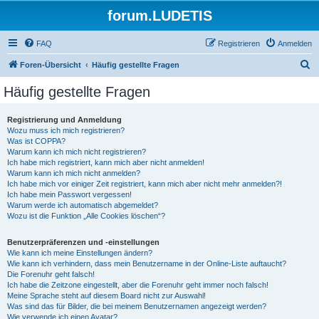
forum.LUDETIS
FAQ
Registrieren
Anmelden
S
Foren-Übersicht
Häufig gestellte Fragen
u
Häufig gestellte Fragen
c
h
Registrierung und Anmeldung
Wozu muss ich mich registrieren?
e
Was ist COPPA?
Warum kann ich mich nicht registrieren?
Ich habe mich registriert, kann mich aber nicht anmelden!
Warum kann ich mich nicht anmelden?
Ich habe mich vor einiger Zeit registriert, kann mich aber nicht mehr anmelden?!
Ich habe mein Passwort vergessen!
Warum werde ich automatisch abgemeldet?
Wozu ist die Funktion „Alle Cookies löschen“?
Benutzerpräferenzen und -einstellungen
Wie kann ich meine Einstellungen ändern?
Wie kann ich verhindern, dass mein Benutzername in der Online-Liste auftaucht?
Die Forenuhr geht falsch!
Ich habe die Zeitzone eingestellt, aber die Forenuhr geht immer noch falsch!
Meine Sprache steht auf diesem Board nicht zur Auswahl!
Was sind das für Bilder, die bei meinem Benutzernamen angezeigt werden?
Wie verwende ich einen Avatar?