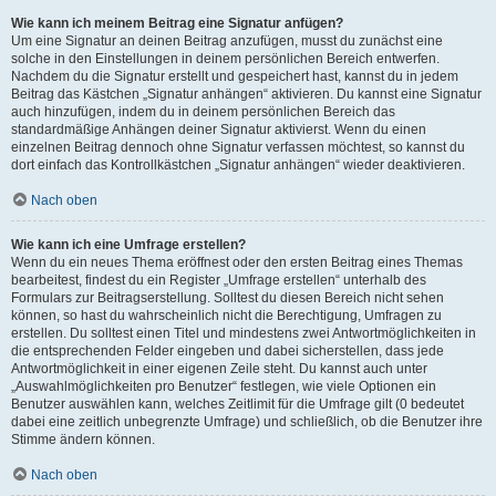
Wie kann ich meinem Beitrag eine Signatur anfügen?
Um eine Signatur an deinen Beitrag anzufügen, musst du zunächst eine
solche in den Einstellungen in deinem persönlichen Bereich entwerfen.
Nachdem du die Signatur erstellt und gespeichert hast, kannst du in jedem
Beitrag das Kästchen „Signatur anhängen“ aktivieren. Du kannst eine Signatur
auch hinzufügen, indem du in deinem persönlichen Bereich das
standardmäßige Anhängen deiner Signatur aktivierst. Wenn du einen
einzelnen Beitrag dennoch ohne Signatur verfassen möchtest, so kannst du
dort einfach das Kontrollkästchen „Signatur anhängen“ wieder deaktivieren.
Nach oben
Wie kann ich eine Umfrage erstellen?
Wenn du ein neues Thema eröffnest oder den ersten Beitrag eines Themas
bearbeitest, findest du ein Register „Umfrage erstellen“ unterhalb des
Formulars zur Beitragserstellung. Solltest du diesen Bereich nicht sehen
können, so hast du wahrscheinlich nicht die Berechtigung, Umfragen zu
erstellen. Du solltest einen Titel und mindestens zwei Antwortmöglichkeiten in
die entsprechenden Felder eingeben und dabei sicherstellen, dass jede
Antwortmöglichkeit in einer eigenen Zeile steht. Du kannst auch unter
„Auswahlmöglichkeiten pro Benutzer“ festlegen, wie viele Optionen ein
Benutzer auswählen kann, welches Zeitlimit für die Umfrage gilt (0 bedeutet
dabei eine zeitlich unbegrenzte Umfrage) und schließlich, ob die Benutzer ihre
Stimme ändern können.
Nach oben