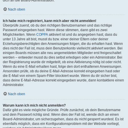
dich an die Board-Administration.
Nach oben
Ich habe mich registriert, kann mich aber nicht anmelden!
Überprüfe zuerst, ob du den richtigen Benutzernamen und das richtige
Passwort eingegeben hast. Wenn diese stimmen, dann gibt es zwei
Möglichkeiten. Wenn
COPPA
aktiviert ist und du angegeben hast, dass du
unter 13 Jahre alt bist, musst du bzw. einer deiner Eltern oder deiner
Erziehungsberechtigten den Anweisungen folgen, die du erhalten hast. Wenn
dies nicht der Fall ist, muss dein Benutzerkonto vielleicht aktiviert werden. Bei
einigen Boards müssen alle neu angemeldeten Mitglieder erst freigeschaltet
werden – entweder musst du dies selbst erledigen oder ein Administrator. Bei
der Registrierung wurde dir mitgeteilt, ob eine Aktivierung nötig ist oder nicht.
Wenn du eine E-Mail erhalten hast, folge den dort enthaltenen Anweisungen.
Ansonsten prüfe, ob du deine E-Mail-Adresse korrekt eingegeben hast oder
die E-Mail von einem Spam-Filter blockiert wurde. Wenn du dir sicher bist,
dass deine E-Mail-Adresse korrekt eingegeben wurde, dann kontaktiere einen
Administrator.
Nach oben
Warum kann ich mich nicht anmelden?
Dafür gibt es viele mögliche Gründe. Prüfe zunächst, ob dein Benutzername
und dein Passwort richtig sind. Wenn dies der Fall ist, wende dich an einen
Board-Administrator, um sicherzugehen, dass du nicht gesperrt wurdest. Es ist
ebenfalls möglich, dass ein Konfigurationsproblem mit der Website vorliegt,