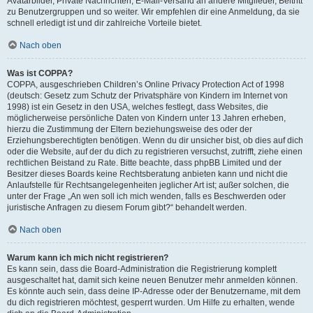
Avatarbilder, Private Nachrichten, E-Mail-Versand an andere Mitglieder, Beitritt
zu Benutzergruppen und so weiter. Wir empfehlen dir eine Anmeldung, da sie
schnell erledigt ist und dir zahlreiche Vorteile bietet.
Nach oben
Was ist COPPA?
COPPA, ausgeschrieben Children’s Online Privacy Protection Act of 1998
(deutsch: Gesetz zum Schutz der Privatsphäre von Kindern im Internet von
1998) ist ein Gesetz in den USA, welches festlegt, dass Websites, die
möglicherweise persönliche Daten von Kindern unter 13 Jahren erheben,
hierzu die Zustimmung der Eltern beziehungsweise des oder der
Erziehungsberechtigten benötigen. Wenn du dir unsicher bist, ob dies auf dich
oder die Website, auf der du dich zu registrieren versuchst, zutrifft, ziehe einen
rechtlichen Beistand zu Rate. Bitte beachte, dass phpBB Limited und der
Besitzer dieses Boards keine Rechtsberatung anbieten kann und nicht die
Anlaufstelle für Rechtsangelegenheiten jeglicher Art ist; außer solchen, die
unter der Frage „An wen soll ich mich wenden, falls es Beschwerden oder
juristische Anfragen zu diesem Forum gibt?“ behandelt werden.
Nach oben
Warum kann ich mich nicht registrieren?
Es kann sein, dass die Board-Administration die Registrierung komplett
ausgeschaltet hat, damit sich keine neuen Benutzer mehr anmelden können.
Es könnte auch sein, dass deine IP-Adresse oder der Benutzername, mit dem
du dich registrieren möchtest, gesperrt wurden. Um Hilfe zu erhalten, wende