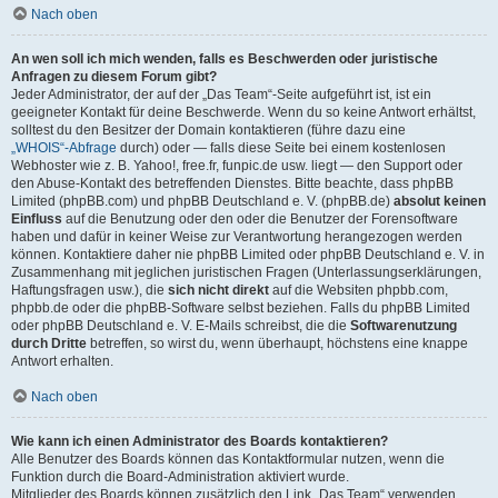
Nach oben
An wen soll ich mich wenden, falls es Beschwerden oder juristische
Anfragen zu diesem Forum gibt?
Jeder Administrator, der auf der „Das Team“-Seite aufgeführt ist, ist ein
geeigneter Kontakt für deine Beschwerde. Wenn du so keine Antwort erhältst,
solltest du den Besitzer der Domain kontaktieren (führe dazu eine
„WHOIS“-Abfrage
durch) oder — falls diese Seite bei einem kostenlosen
Webhoster wie z. B. Yahoo!, free.fr, funpic.de usw. liegt — den Support oder
den Abuse-Kontakt des betreffenden Dienstes. Bitte beachte, dass phpBB
Limited (phpBB.com) und phpBB Deutschland e. V. (phpBB.de)
absolut keinen
Einfluss
auf die Benutzung oder den oder die Benutzer der Forensoftware
haben und dafür in keiner Weise zur Verantwortung herangezogen werden
können. Kontaktiere daher nie phpBB Limited oder phpBB Deutschland e. V. in
Zusammenhang mit jeglichen juristischen Fragen (Unterlassungserklärungen,
Haftungsfragen usw.), die
sich nicht direkt
auf die Websiten phpbb.com,
phpbb.de oder die phpBB-Software selbst beziehen. Falls du phpBB Limited
oder phpBB Deutschland e. V. E-Mails schreibst, die die
Softwarenutzung
durch Dritte
betreffen, so wirst du, wenn überhaupt, höchstens eine knappe
Antwort erhalten.
Nach oben
Wie kann ich einen Administrator des Boards kontaktieren?
Alle Benutzer des Boards können das Kontaktformular nutzen, wenn die
Funktion durch die Board-Administration aktiviert wurde.
Mitglieder des Boards können zusätzlich den Link „Das Team“ verwenden.