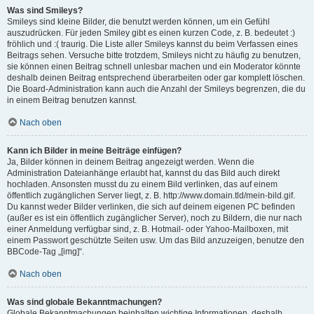
Was sind Smileys?
Smileys sind kleine Bilder, die benutzt werden können, um ein Gefühl
auszudrücken. Für jeden Smiley gibt es einen kurzen Code, z. B. bedeutet :)
fröhlich und :( traurig. Die Liste aller Smileys kannst du beim Verfassen eines
Beitrags sehen. Versuche bitte trotzdem, Smileys nicht zu häufig zu benutzen,
sie können einen Beitrag schnell unlesbar machen und ein Moderator könnte
deshalb deinen Beitrag entsprechend überarbeiten oder gar komplett löschen.
Die Board-Administration kann auch die Anzahl der Smileys begrenzen, die du
in einem Beitrag benutzen kannst.
Nach oben
Kann ich Bilder in meine Beiträge einfügen?
Ja, Bilder können in deinem Beitrag angezeigt werden. Wenn die
Administration Dateianhänge erlaubt hat, kannst du das Bild auch direkt
hochladen. Ansonsten musst du zu einem Bild verlinken, das auf einem
öffentlich zugänglichen Server liegt, z. B. http://www.domain.tld/mein-bild.gif.
Du kannst weder Bilder verlinken, die sich auf deinem eigenen PC befinden
(außer es ist ein öffentlich zugänglicher Server), noch zu Bildern, die nur nach
einer Anmeldung verfügbar sind, z. B. Hotmail- oder Yahoo-Mailboxen, mit
einem Passwort geschützte Seiten usw. Um das Bild anzuzeigen, benutze den
BBCode-Tag „[img]“.
Nach oben
Was sind globale Bekanntmachungen?
Globale Bekanntmachungen beinhalten wichtige Informationen, deshalb