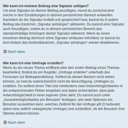
Wie kann ich meinem Beitrag eine Signatur anfügen?
Um eine Signatur an deinen Beitrag anzufügen, musst du zunächst eine
solche in den Einstellungen in deinem persönlichen Bereich entwerfen.
Nachdem du die Signatur erstellt und gespeichert hast, kannst du in jedem
Beitrag das Kästchen „Signatur anhängen“ aktivieren. Du kannst eine Signatur
auch hinzufügen, indem du in deinem persönlichen Bereich das
standardmäßige Anhängen deiner Signatur aktivierst. Wenn du einen
einzelnen Beitrag dennoch ohne Signatur verfassen möchtest, so kannst du
dort einfach das Kontrollkästchen „Signatur anhängen“ wieder deaktivieren.
Nach oben
Wie kann ich eine Umfrage erstellen?
Wenn du ein neues Thema eröffnest oder den ersten Beitrag eines Themas
bearbeitest, findest du ein Register „Umfrage erstellen“ unterhalb des
Formulars zur Beitragserstellung. Solltest du diesen Bereich nicht sehen
können, so hast du wahrscheinlich nicht die Berechtigung, Umfragen zu
erstellen. Du solltest einen Titel und mindestens zwei Antwortmöglichkeiten in
die entsprechenden Felder eingeben und dabei sicherstellen, dass jede
Antwortmöglichkeit in einer eigenen Zeile steht. Du kannst auch unter
„Auswahlmöglichkeiten pro Benutzer“ festlegen, wie viele Optionen ein
Benutzer auswählen kann, welches Zeitlimit für die Umfrage gilt (0 bedeutet
dabei eine zeitlich unbegrenzte Umfrage) und schließlich, ob die Benutzer ihre
Stimme ändern können.
Nach oben