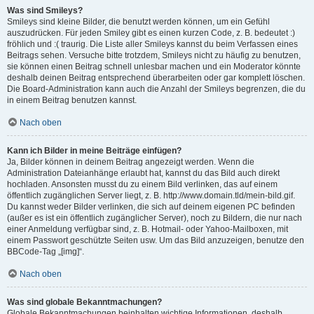
Was sind Smileys?
Smileys sind kleine Bilder, die benutzt werden können, um ein Gefühl
auszudrücken. Für jeden Smiley gibt es einen kurzen Code, z. B. bedeutet :)
fröhlich und :( traurig. Die Liste aller Smileys kannst du beim Verfassen eines
Beitrags sehen. Versuche bitte trotzdem, Smileys nicht zu häufig zu benutzen,
sie können einen Beitrag schnell unlesbar machen und ein Moderator könnte
deshalb deinen Beitrag entsprechend überarbeiten oder gar komplett löschen.
Die Board-Administration kann auch die Anzahl der Smileys begrenzen, die du
in einem Beitrag benutzen kannst.
Nach oben
Kann ich Bilder in meine Beiträge einfügen?
Ja, Bilder können in deinem Beitrag angezeigt werden. Wenn die
Administration Dateianhänge erlaubt hat, kannst du das Bild auch direkt
hochladen. Ansonsten musst du zu einem Bild verlinken, das auf einem
öffentlich zugänglichen Server liegt, z. B. http://www.domain.tld/mein-bild.gif.
Du kannst weder Bilder verlinken, die sich auf deinem eigenen PC befinden
(außer es ist ein öffentlich zugänglicher Server), noch zu Bildern, die nur nach
einer Anmeldung verfügbar sind, z. B. Hotmail- oder Yahoo-Mailboxen, mit
einem Passwort geschützte Seiten usw. Um das Bild anzuzeigen, benutze den
BBCode-Tag „[img]“.
Nach oben
Was sind globale Bekanntmachungen?
Globale Bekanntmachungen beinhalten wichtige Informationen, deshalb