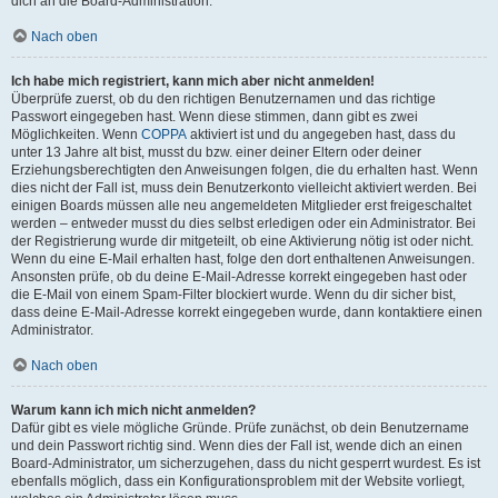
dich an die Board-Administration.
Nach oben
Ich habe mich registriert, kann mich aber nicht anmelden!
Überprüfe zuerst, ob du den richtigen Benutzernamen und das richtige
Passwort eingegeben hast. Wenn diese stimmen, dann gibt es zwei
Möglichkeiten. Wenn
COPPA
aktiviert ist und du angegeben hast, dass du
unter 13 Jahre alt bist, musst du bzw. einer deiner Eltern oder deiner
Erziehungsberechtigten den Anweisungen folgen, die du erhalten hast. Wenn
dies nicht der Fall ist, muss dein Benutzerkonto vielleicht aktiviert werden. Bei
einigen Boards müssen alle neu angemeldeten Mitglieder erst freigeschaltet
werden – entweder musst du dies selbst erledigen oder ein Administrator. Bei
der Registrierung wurde dir mitgeteilt, ob eine Aktivierung nötig ist oder nicht.
Wenn du eine E-Mail erhalten hast, folge den dort enthaltenen Anweisungen.
Ansonsten prüfe, ob du deine E-Mail-Adresse korrekt eingegeben hast oder
die E-Mail von einem Spam-Filter blockiert wurde. Wenn du dir sicher bist,
dass deine E-Mail-Adresse korrekt eingegeben wurde, dann kontaktiere einen
Administrator.
Nach oben
Warum kann ich mich nicht anmelden?
Dafür gibt es viele mögliche Gründe. Prüfe zunächst, ob dein Benutzername
und dein Passwort richtig sind. Wenn dies der Fall ist, wende dich an einen
Board-Administrator, um sicherzugehen, dass du nicht gesperrt wurdest. Es ist
ebenfalls möglich, dass ein Konfigurationsproblem mit der Website vorliegt,