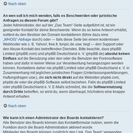
Nach oben
An wen soll ich mich wenden, falls es Beschwerden oder juristische
Anfragen zu diesem Forum gibt?
Jeder Administrator, der auf der „Das Team“-Seite aufgeführt ist, ist ein
geeigneter Kontakt für deine Beschwerde. Wenn du so keine Antwort erhältst,
solltest du den Besitzer der Domain kontaktieren (führe dazu eine
„WHOIS“-Abfrage
durch) oder — falls diese Seite bei einem kostenlosen
Webhoster wie z. B. Yahoo!, free.fr, funpic.de usw. liegt — den Support oder
den Abuse-Kontakt des betreffenden Dienstes. Bitte beachte, dass phpBB
Limited (phpBB.com) und phpBB Deutschland e. V. (phpBB.de)
absolut keinen
Einfluss
auf die Benutzung oder den oder die Benutzer der Forensoftware
haben und dafür in keiner Weise zur Verantwortung herangezogen werden
können. Kontaktiere daher nie phpBB Limited oder phpBB Deutschland e. V. in
Zusammenhang mit jeglichen juristischen Fragen (Unterlassungserklärungen,
Haftungsfragen usw.), die
sich nicht direkt
auf die Websiten phpbb.com,
phpbb.de oder die phpBB-Software selbst beziehen. Falls du phpBB Limited
oder phpBB Deutschland e. V. E-Mails schreibst, die die
Softwarenutzung
durch Dritte
betreffen, so wirst du, wenn überhaupt, höchstens eine knappe
Antwort erhalten.
Nach oben
Wie kann ich einen Administrator des Boards kontaktieren?
Alle Benutzer des Boards können das Kontaktformular nutzen, wenn die
Funktion durch die Board-Administration aktiviert wurde.
Mitglieder des Boards können zusätzlich den Link „Das Team“ verwenden.