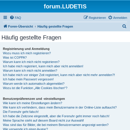
forum.LUDETIS
FAQ
Registrieren
Anmelden
S
Foren-Übersicht
Häufig gestellte Fragen
u
Häufig gestellte Fragen
c
h
Registrierung und Anmeldung
Wozu muss ich mich registrieren?
e
Was ist COPPA?
Warum kann ich mich nicht registrieren?
Ich habe mich registriert, kann mich aber nicht anmelden!
Warum kann ich mich nicht anmelden?
Ich habe mich vor einiger Zeit registriert, kann mich aber nicht mehr anmelden?!
Ich habe mein Passwort vergessen!
Warum werde ich automatisch abgemeldet?
Wozu ist die Funktion „Alle Cookies löschen“?
Benutzerpräferenzen und -einstellungen
Wie kann ich meine Einstellungen ändern?
Wie kann ich verhindern, dass mein Benutzername in der Online-Liste auftaucht?
Die Forenuhr geht falsch!
Ich habe die Zeitzone eingestellt, aber die Forenuhr geht immer noch falsch!
Meine Sprache steht auf diesem Board nicht zur Auswahl!
Was sind das für Bilder, die bei meinem Benutzernamen angezeigt werden?
Wie verwende ich einen Avatar?