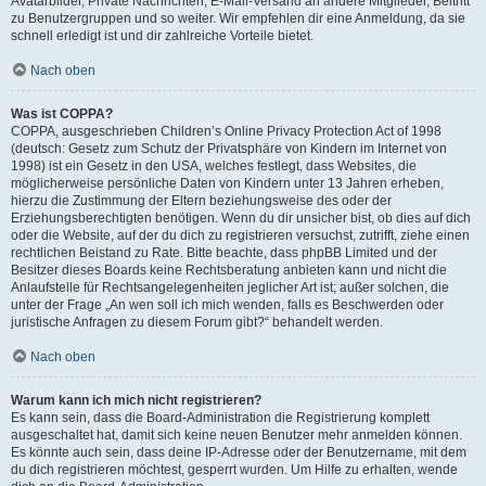
Avatarbilder, Private Nachrichten, E-Mail-Versand an andere Mitglieder, Beitritt
zu Benutzergruppen und so weiter. Wir empfehlen dir eine Anmeldung, da sie
schnell erledigt ist und dir zahlreiche Vorteile bietet.
Nach oben
Was ist COPPA?
COPPA, ausgeschrieben Children’s Online Privacy Protection Act of 1998
(deutsch: Gesetz zum Schutz der Privatsphäre von Kindern im Internet von
1998) ist ein Gesetz in den USA, welches festlegt, dass Websites, die
möglicherweise persönliche Daten von Kindern unter 13 Jahren erheben,
hierzu die Zustimmung der Eltern beziehungsweise des oder der
Erziehungsberechtigten benötigen. Wenn du dir unsicher bist, ob dies auf dich
oder die Website, auf der du dich zu registrieren versuchst, zutrifft, ziehe einen
rechtlichen Beistand zu Rate. Bitte beachte, dass phpBB Limited und der
Besitzer dieses Boards keine Rechtsberatung anbieten kann und nicht die
Anlaufstelle für Rechtsangelegenheiten jeglicher Art ist; außer solchen, die
unter der Frage „An wen soll ich mich wenden, falls es Beschwerden oder
juristische Anfragen zu diesem Forum gibt?“ behandelt werden.
Nach oben
Warum kann ich mich nicht registrieren?
Es kann sein, dass die Board-Administration die Registrierung komplett
ausgeschaltet hat, damit sich keine neuen Benutzer mehr anmelden können.
Es könnte auch sein, dass deine IP-Adresse oder der Benutzername, mit dem
du dich registrieren möchtest, gesperrt wurden. Um Hilfe zu erhalten, wende