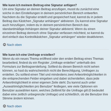
Wie kann ich meinem Beitrag eine Signatur anfügen?
Um eine Signatur an deinen Beitrag anzufügen, musst du zunächst eine
solche in den Einstellungen in deinem persönlichen Bereich entwerfen.
Nachdem du die Signatur erstellt und gespeichert hast, kannst du in jedem
Beitrag das Kästchen „Signatur anhängen“ aktivieren. Du kannst eine Signatur
auch hinzufügen, indem du in deinem persönlichen Bereich das
standardmäßige Anhängen deiner Signatur aktivierst. Wenn du einen
einzelnen Beitrag dennoch ohne Signatur verfassen möchtest, so kannst du
dort einfach das Kontrollkästchen „Signatur anhängen“ wieder deaktivieren.
Nach oben
Wie kann ich eine Umfrage erstellen?
Wenn du ein neues Thema eröffnest oder den ersten Beitrag eines Themas
bearbeitest, findest du ein Register „Umfrage erstellen“ unterhalb des
Formulars zur Beitragserstellung. Solltest du diesen Bereich nicht sehen
können, so hast du wahrscheinlich nicht die Berechtigung, Umfragen zu
erstellen. Du solltest einen Titel und mindestens zwei Antwortmöglichkeiten in
die entsprechenden Felder eingeben und dabei sicherstellen, dass jede
Antwortmöglichkeit in einer eigenen Zeile steht. Du kannst auch unter
„Auswahlmöglichkeiten pro Benutzer“ festlegen, wie viele Optionen ein
Benutzer auswählen kann, welches Zeitlimit für die Umfrage gilt (0 bedeutet
dabei eine zeitlich unbegrenzte Umfrage) und schließlich, ob die Benutzer ihre
Stimme ändern können.
Nach oben