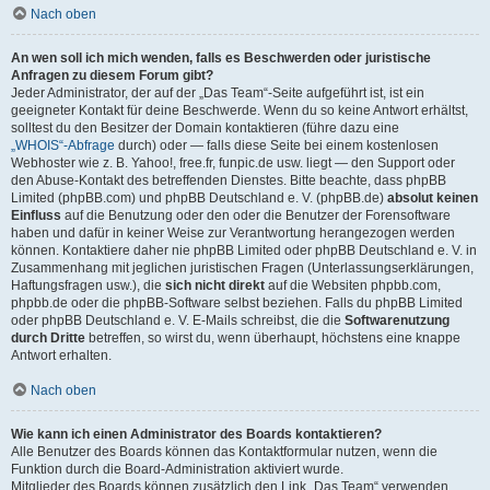
Nach oben
An wen soll ich mich wenden, falls es Beschwerden oder juristische
Anfragen zu diesem Forum gibt?
Jeder Administrator, der auf der „Das Team“-Seite aufgeführt ist, ist ein
geeigneter Kontakt für deine Beschwerde. Wenn du so keine Antwort erhältst,
solltest du den Besitzer der Domain kontaktieren (führe dazu eine
„WHOIS“-Abfrage
durch) oder — falls diese Seite bei einem kostenlosen
Webhoster wie z. B. Yahoo!, free.fr, funpic.de usw. liegt — den Support oder
den Abuse-Kontakt des betreffenden Dienstes. Bitte beachte, dass phpBB
Limited (phpBB.com) und phpBB Deutschland e. V. (phpBB.de)
absolut keinen
Einfluss
auf die Benutzung oder den oder die Benutzer der Forensoftware
haben und dafür in keiner Weise zur Verantwortung herangezogen werden
können. Kontaktiere daher nie phpBB Limited oder phpBB Deutschland e. V. in
Zusammenhang mit jeglichen juristischen Fragen (Unterlassungserklärungen,
Haftungsfragen usw.), die
sich nicht direkt
auf die Websiten phpbb.com,
phpbb.de oder die phpBB-Software selbst beziehen. Falls du phpBB Limited
oder phpBB Deutschland e. V. E-Mails schreibst, die die
Softwarenutzung
durch Dritte
betreffen, so wirst du, wenn überhaupt, höchstens eine knappe
Antwort erhalten.
Nach oben
Wie kann ich einen Administrator des Boards kontaktieren?
Alle Benutzer des Boards können das Kontaktformular nutzen, wenn die
Funktion durch die Board-Administration aktiviert wurde.
Mitglieder des Boards können zusätzlich den Link „Das Team“ verwenden.