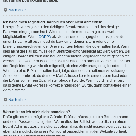
dich an die Board-Administration.
Nach oben
Ich habe mich registriert, kann mich aber nicht anmelden!
Überprüfe zuerst, ob du den richtigen Benutzernamen und das richtige
Passwort eingegeben hast. Wenn diese stimmen, dann gibt es zwei
Möglichkeiten. Wenn
COPPA
aktiviert ist und du angegeben hast, dass du
unter 13 Jahre alt bist, musst du bzw. einer deiner Eltern oder deiner
Erziehungsberechtigten den Anweisungen folgen, die du erhalten hast. Wenn
dies nicht der Fall ist, muss dein Benutzerkonto vielleicht aktiviert werden. Bei
einigen Boards müssen alle neu angemeldeten Mitglieder erst freigeschaltet
werden – entweder musst du dies selbst erledigen oder ein Administrator. Bei
der Registrierung wurde dir mitgeteilt, ob eine Aktivierung nötig ist oder nicht.
Wenn du eine E-Mail erhalten hast, folge den dort enthaltenen Anweisungen.
Ansonsten prüfe, ob du deine E-Mail-Adresse korrekt eingegeben hast oder
die E-Mail von einem Spam-Filter blockiert wurde. Wenn du dir sicher bist,
dass deine E-Mail-Adresse korrekt eingegeben wurde, dann kontaktiere einen
Administrator.
Nach oben
Warum kann ich mich nicht anmelden?
Dafür gibt es viele mögliche Gründe. Prüfe zunächst, ob dein Benutzername
und dein Passwort richtig sind. Wenn dies der Fall ist, wende dich an einen
Board-Administrator, um sicherzugehen, dass du nicht gesperrt wurdest. Es ist
ebenfalls möglich, dass ein Konfigurationsproblem mit der Website vorliegt,