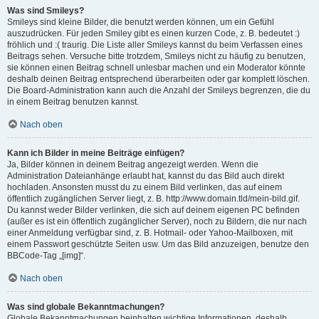
Was sind Smileys?
Smileys sind kleine Bilder, die benutzt werden können, um ein Gefühl
auszudrücken. Für jeden Smiley gibt es einen kurzen Code, z. B. bedeutet :)
fröhlich und :( traurig. Die Liste aller Smileys kannst du beim Verfassen eines
Beitrags sehen. Versuche bitte trotzdem, Smileys nicht zu häufig zu benutzen,
sie können einen Beitrag schnell unlesbar machen und ein Moderator könnte
deshalb deinen Beitrag entsprechend überarbeiten oder gar komplett löschen.
Die Board-Administration kann auch die Anzahl der Smileys begrenzen, die du
in einem Beitrag benutzen kannst.
Nach oben
Kann ich Bilder in meine Beiträge einfügen?
Ja, Bilder können in deinem Beitrag angezeigt werden. Wenn die
Administration Dateianhänge erlaubt hat, kannst du das Bild auch direkt
hochladen. Ansonsten musst du zu einem Bild verlinken, das auf einem
öffentlich zugänglichen Server liegt, z. B. http://www.domain.tld/mein-bild.gif.
Du kannst weder Bilder verlinken, die sich auf deinem eigenen PC befinden
(außer es ist ein öffentlich zugänglicher Server), noch zu Bildern, die nur nach
einer Anmeldung verfügbar sind, z. B. Hotmail- oder Yahoo-Mailboxen, mit
einem Passwort geschützte Seiten usw. Um das Bild anzuzeigen, benutze den
BBCode-Tag „[img]“.
Nach oben
Was sind globale Bekanntmachungen?
Globale Bekanntmachungen beinhalten wichtige Informationen, deshalb