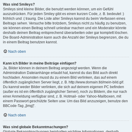
Was sind Smileys?
Smileys sind kleine Bilder, die benutzt werden können, um ein Gefühl
auszudrücken. Für jeden Smiley gibt es einen kurzen Code, z. B. bedeutet :)
fröhlich und :( traurig. Die Liste aller Smileys kannst du beim Verfassen eines
Beitrags sehen. Versuche bitte trotzdem, Smileys nicht zu häufig zu benutzen,
sie können einen Beitrag schnell unlesbar machen und ein Moderator könnte
deshalb deinen Beitrag entsprechend überarbeiten oder gar komplett löschen.
Die Board-Administration kann auch die Anzahl der Smileys begrenzen, die du
in einem Beitrag benutzen kannst.
Nach oben
Kann ich Bilder in meine Beiträge einfügen?
Ja, Bilder können in deinem Beitrag angezeigt werden. Wenn die
Administration Dateianhänge erlaubt hat, kannst du das Bild auch direkt
hochladen. Ansonsten musst du zu einem Bild verlinken, das auf einem
öffentlich zugänglichen Server liegt, z. B. http://www.domain.tld/mein-bild.gif.
Du kannst weder Bilder verlinken, die sich auf deinem eigenen PC befinden
(außer es ist ein öffentlich zugänglicher Server), noch zu Bildern, die nur nach
einer Anmeldung verfügbar sind, z. B. Hotmail- oder Yahoo-Mailboxen, mit
einem Passwort geschützte Seiten usw. Um das Bild anzuzeigen, benutze den
BBCode-Tag „[img]“.
Nach oben
Was sind globale Bekanntmachungen?
Globale Bekanntmachungen beinhalten wichtige Informationen, deshalb