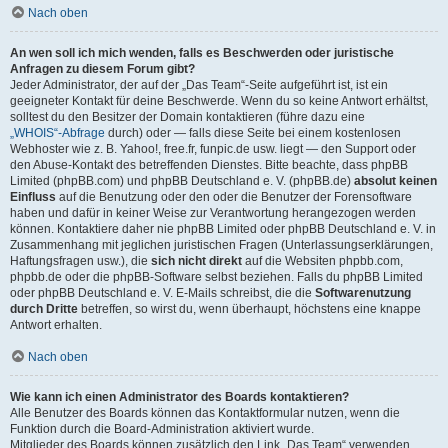
Nach oben
An wen soll ich mich wenden, falls es Beschwerden oder juristische
Anfragen zu diesem Forum gibt?
Jeder Administrator, der auf der „Das Team“-Seite aufgeführt ist, ist ein
geeigneter Kontakt für deine Beschwerde. Wenn du so keine Antwort erhältst,
solltest du den Besitzer der Domain kontaktieren (führe dazu eine
„WHOIS“-Abfrage
durch) oder — falls diese Seite bei einem kostenlosen
Webhoster wie z. B. Yahoo!, free.fr, funpic.de usw. liegt — den Support oder
den Abuse-Kontakt des betreffenden Dienstes. Bitte beachte, dass phpBB
Limited (phpBB.com) und phpBB Deutschland e. V. (phpBB.de)
absolut keinen
Einfluss
auf die Benutzung oder den oder die Benutzer der Forensoftware
haben und dafür in keiner Weise zur Verantwortung herangezogen werden
können. Kontaktiere daher nie phpBB Limited oder phpBB Deutschland e. V. in
Zusammenhang mit jeglichen juristischen Fragen (Unterlassungserklärungen,
Haftungsfragen usw.), die
sich nicht direkt
auf die Websiten phpbb.com,
phpbb.de oder die phpBB-Software selbst beziehen. Falls du phpBB Limited
oder phpBB Deutschland e. V. E-Mails schreibst, die die
Softwarenutzung
durch Dritte
betreffen, so wirst du, wenn überhaupt, höchstens eine knappe
Antwort erhalten.
Nach oben
Wie kann ich einen Administrator des Boards kontaktieren?
Alle Benutzer des Boards können das Kontaktformular nutzen, wenn die
Funktion durch die Board-Administration aktiviert wurde.
Mitglieder des Boards können zusätzlich den Link „Das Team“ verwenden.