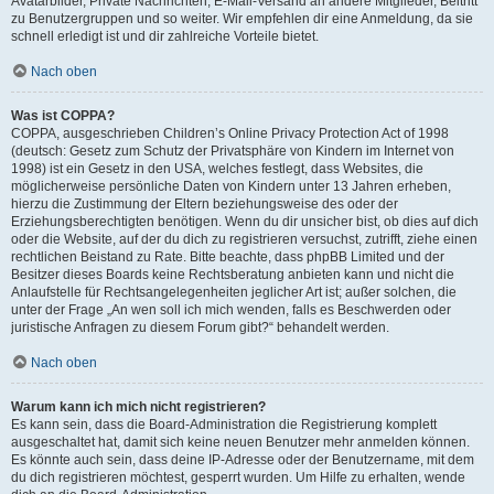
Avatarbilder, Private Nachrichten, E-Mail-Versand an andere Mitglieder, Beitritt
zu Benutzergruppen und so weiter. Wir empfehlen dir eine Anmeldung, da sie
schnell erledigt ist und dir zahlreiche Vorteile bietet.
Nach oben
Was ist COPPA?
COPPA, ausgeschrieben Children’s Online Privacy Protection Act of 1998
(deutsch: Gesetz zum Schutz der Privatsphäre von Kindern im Internet von
1998) ist ein Gesetz in den USA, welches festlegt, dass Websites, die
möglicherweise persönliche Daten von Kindern unter 13 Jahren erheben,
hierzu die Zustimmung der Eltern beziehungsweise des oder der
Erziehungsberechtigten benötigen. Wenn du dir unsicher bist, ob dies auf dich
oder die Website, auf der du dich zu registrieren versuchst, zutrifft, ziehe einen
rechtlichen Beistand zu Rate. Bitte beachte, dass phpBB Limited und der
Besitzer dieses Boards keine Rechtsberatung anbieten kann und nicht die
Anlaufstelle für Rechtsangelegenheiten jeglicher Art ist; außer solchen, die
unter der Frage „An wen soll ich mich wenden, falls es Beschwerden oder
juristische Anfragen zu diesem Forum gibt?“ behandelt werden.
Nach oben
Warum kann ich mich nicht registrieren?
Es kann sein, dass die Board-Administration die Registrierung komplett
ausgeschaltet hat, damit sich keine neuen Benutzer mehr anmelden können.
Es könnte auch sein, dass deine IP-Adresse oder der Benutzername, mit dem
du dich registrieren möchtest, gesperrt wurden. Um Hilfe zu erhalten, wende