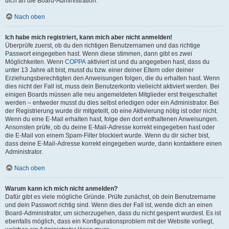
dich an die Board-Administration.
Nach oben
Ich habe mich registriert, kann mich aber nicht anmelden!
Überprüfe zuerst, ob du den richtigen Benutzernamen und das richtige
Passwort eingegeben hast. Wenn diese stimmen, dann gibt es zwei
Möglichkeiten. Wenn
COPPA
aktiviert ist und du angegeben hast, dass du
unter 13 Jahre alt bist, musst du bzw. einer deiner Eltern oder deiner
Erziehungsberechtigten den Anweisungen folgen, die du erhalten hast. Wenn
dies nicht der Fall ist, muss dein Benutzerkonto vielleicht aktiviert werden. Bei
einigen Boards müssen alle neu angemeldeten Mitglieder erst freigeschaltet
werden – entweder musst du dies selbst erledigen oder ein Administrator. Bei
der Registrierung wurde dir mitgeteilt, ob eine Aktivierung nötig ist oder nicht.
Wenn du eine E-Mail erhalten hast, folge den dort enthaltenen Anweisungen.
Ansonsten prüfe, ob du deine E-Mail-Adresse korrekt eingegeben hast oder
die E-Mail von einem Spam-Filter blockiert wurde. Wenn du dir sicher bist,
dass deine E-Mail-Adresse korrekt eingegeben wurde, dann kontaktiere einen
Administrator.
Nach oben
Warum kann ich mich nicht anmelden?
Dafür gibt es viele mögliche Gründe. Prüfe zunächst, ob dein Benutzername
und dein Passwort richtig sind. Wenn dies der Fall ist, wende dich an einen
Board-Administrator, um sicherzugehen, dass du nicht gesperrt wurdest. Es ist
ebenfalls möglich, dass ein Konfigurationsproblem mit der Website vorliegt,