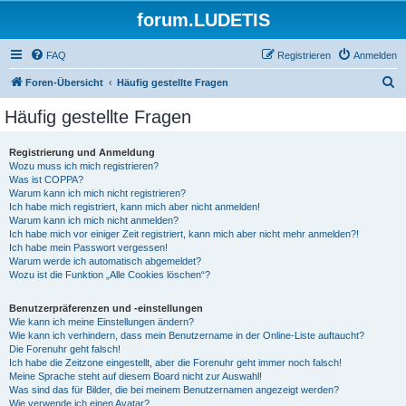
forum.LUDETIS
FAQ
Registrieren
Anmelden
S
Foren-Übersicht
Häufig gestellte Fragen
u
Häufig gestellte Fragen
c
h
Registrierung und Anmeldung
Wozu muss ich mich registrieren?
e
Was ist COPPA?
Warum kann ich mich nicht registrieren?
Ich habe mich registriert, kann mich aber nicht anmelden!
Warum kann ich mich nicht anmelden?
Ich habe mich vor einiger Zeit registriert, kann mich aber nicht mehr anmelden?!
Ich habe mein Passwort vergessen!
Warum werde ich automatisch abgemeldet?
Wozu ist die Funktion „Alle Cookies löschen“?
Benutzerpräferenzen und -einstellungen
Wie kann ich meine Einstellungen ändern?
Wie kann ich verhindern, dass mein Benutzername in der Online-Liste auftaucht?
Die Forenuhr geht falsch!
Ich habe die Zeitzone eingestellt, aber die Forenuhr geht immer noch falsch!
Meine Sprache steht auf diesem Board nicht zur Auswahl!
Was sind das für Bilder, die bei meinem Benutzernamen angezeigt werden?
Wie verwende ich einen Avatar?