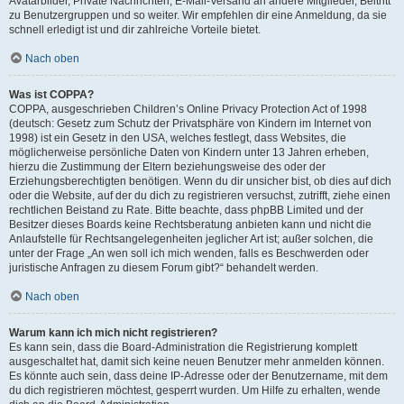
Avatarbilder, Private Nachrichten, E-Mail-Versand an andere Mitglieder, Beitritt
zu Benutzergruppen und so weiter. Wir empfehlen dir eine Anmeldung, da sie
schnell erledigt ist und dir zahlreiche Vorteile bietet.
Nach oben
Was ist COPPA?
COPPA, ausgeschrieben Children’s Online Privacy Protection Act of 1998
(deutsch: Gesetz zum Schutz der Privatsphäre von Kindern im Internet von
1998) ist ein Gesetz in den USA, welches festlegt, dass Websites, die
möglicherweise persönliche Daten von Kindern unter 13 Jahren erheben,
hierzu die Zustimmung der Eltern beziehungsweise des oder der
Erziehungsberechtigten benötigen. Wenn du dir unsicher bist, ob dies auf dich
oder die Website, auf der du dich zu registrieren versuchst, zutrifft, ziehe einen
rechtlichen Beistand zu Rate. Bitte beachte, dass phpBB Limited und der
Besitzer dieses Boards keine Rechtsberatung anbieten kann und nicht die
Anlaufstelle für Rechtsangelegenheiten jeglicher Art ist; außer solchen, die
unter der Frage „An wen soll ich mich wenden, falls es Beschwerden oder
juristische Anfragen zu diesem Forum gibt?“ behandelt werden.
Nach oben
Warum kann ich mich nicht registrieren?
Es kann sein, dass die Board-Administration die Registrierung komplett
ausgeschaltet hat, damit sich keine neuen Benutzer mehr anmelden können.
Es könnte auch sein, dass deine IP-Adresse oder der Benutzername, mit dem
du dich registrieren möchtest, gesperrt wurden. Um Hilfe zu erhalten, wende