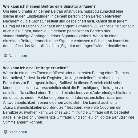
Wie kann ich meinem Beitrag eine Signatur anfügen?
Um eine Signatur an deinen Beitrag anzufügen, musst du zunächst eine
solche in den Einstellungen in deinem persönlichen Bereich entwerfen.
Nachdem du die Signatur erstellt und gespeichert hast, kannst du in jedem
Beitrag das Kästchen „Signatur anhängen“ aktivieren. Du kannst eine Signatur
auch hinzufügen, indem du in deinem persönlichen Bereich das
standardmäßige Anhängen deiner Signatur aktivierst. Wenn du einen
einzelnen Beitrag dennoch ohne Signatur verfassen möchtest, so kannst du
dort einfach das Kontrollkästchen „Signatur anhängen“ wieder deaktivieren.
Nach oben
Wie kann ich eine Umfrage erstellen?
Wenn du ein neues Thema eröffnest oder den ersten Beitrag eines Themas
bearbeitest, findest du ein Register „Umfrage erstellen“ unterhalb des
Formulars zur Beitragserstellung. Solltest du diesen Bereich nicht sehen
können, so hast du wahrscheinlich nicht die Berechtigung, Umfragen zu
erstellen. Du solltest einen Titel und mindestens zwei Antwortmöglichkeiten in
die entsprechenden Felder eingeben und dabei sicherstellen, dass jede
Antwortmöglichkeit in einer eigenen Zeile steht. Du kannst auch unter
„Auswahlmöglichkeiten pro Benutzer“ festlegen, wie viele Optionen ein
Benutzer auswählen kann, welches Zeitlimit für die Umfrage gilt (0 bedeutet
dabei eine zeitlich unbegrenzte Umfrage) und schließlich, ob die Benutzer ihre
Stimme ändern können.
Nach oben