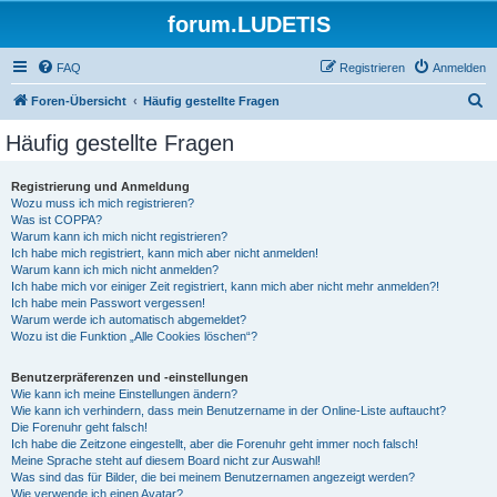
forum.LUDETIS
FAQ
Registrieren
Anmelden
S
Foren-Übersicht
Häufig gestellte Fragen
u
Häufig gestellte Fragen
c
h
Registrierung und Anmeldung
Wozu muss ich mich registrieren?
e
Was ist COPPA?
Warum kann ich mich nicht registrieren?
Ich habe mich registriert, kann mich aber nicht anmelden!
Warum kann ich mich nicht anmelden?
Ich habe mich vor einiger Zeit registriert, kann mich aber nicht mehr anmelden?!
Ich habe mein Passwort vergessen!
Warum werde ich automatisch abgemeldet?
Wozu ist die Funktion „Alle Cookies löschen“?
Benutzerpräferenzen und -einstellungen
Wie kann ich meine Einstellungen ändern?
Wie kann ich verhindern, dass mein Benutzername in der Online-Liste auftaucht?
Die Forenuhr geht falsch!
Ich habe die Zeitzone eingestellt, aber die Forenuhr geht immer noch falsch!
Meine Sprache steht auf diesem Board nicht zur Auswahl!
Was sind das für Bilder, die bei meinem Benutzernamen angezeigt werden?
Wie verwende ich einen Avatar?