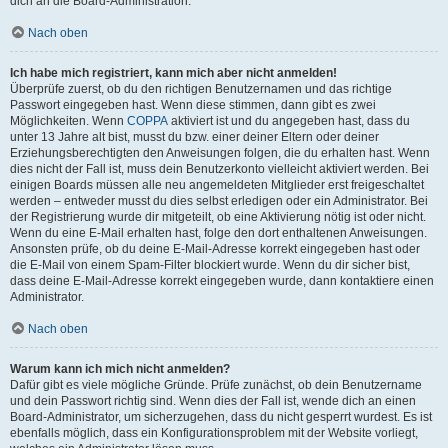
dich an die Board-Administration.
Nach oben
Ich habe mich registriert, kann mich aber nicht anmelden!
Überprüfe zuerst, ob du den richtigen Benutzernamen und das richtige
Passwort eingegeben hast. Wenn diese stimmen, dann gibt es zwei
Möglichkeiten. Wenn
COPPA
aktiviert ist und du angegeben hast, dass du
unter 13 Jahre alt bist, musst du bzw. einer deiner Eltern oder deiner
Erziehungsberechtigten den Anweisungen folgen, die du erhalten hast. Wenn
dies nicht der Fall ist, muss dein Benutzerkonto vielleicht aktiviert werden. Bei
einigen Boards müssen alle neu angemeldeten Mitglieder erst freigeschaltet
werden – entweder musst du dies selbst erledigen oder ein Administrator. Bei
der Registrierung wurde dir mitgeteilt, ob eine Aktivierung nötig ist oder nicht.
Wenn du eine E-Mail erhalten hast, folge den dort enthaltenen Anweisungen.
Ansonsten prüfe, ob du deine E-Mail-Adresse korrekt eingegeben hast oder
die E-Mail von einem Spam-Filter blockiert wurde. Wenn du dir sicher bist,
dass deine E-Mail-Adresse korrekt eingegeben wurde, dann kontaktiere einen
Administrator.
Nach oben
Warum kann ich mich nicht anmelden?
Dafür gibt es viele mögliche Gründe. Prüfe zunächst, ob dein Benutzername
und dein Passwort richtig sind. Wenn dies der Fall ist, wende dich an einen
Board-Administrator, um sicherzugehen, dass du nicht gesperrt wurdest. Es ist
ebenfalls möglich, dass ein Konfigurationsproblem mit der Website vorliegt,