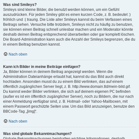
Was sind Smileys?
Smileys sind kleine Bilder, die benutzt werden können, um ein Gefühl
auszudrücken. Für jeden Smiley gibt es einen kurzen Code, z. B. bedeutet :)
fröhlich und :( traurig. Die Liste aller Smileys kannst du beim Verfassen eines
Beitrags sehen. Versuche bitte trotzdem, Smileys nicht zu häufig zu benutzen,
sie können einen Beitrag schnell unlesbar machen und ein Moderator könnte
deshalb deinen Beitrag entsprechend überarbeiten oder gar komplett löschen.
Die Board-Administration kann auch die Anzahl der Smileys begrenzen, die du
in einem Beitrag benutzen kannst.
Nach oben
Kann ich Bilder in meine Beiträge einfügen?
Ja, Bilder können in deinem Beitrag angezeigt werden. Wenn die
Administration Dateianhänge erlaubt hat, kannst du das Bild auch direkt
hochladen. Ansonsten musst du zu einem Bild verlinken, das auf einem
öffentlich zugänglichen Server liegt, z. B. http://www.domain.tld/mein-bild.gif.
Du kannst weder Bilder verlinken, die sich auf deinem eigenen PC befinden
(außer es ist ein öffentlich zugänglicher Server), noch zu Bildern, die nur nach
einer Anmeldung verfügbar sind, z. B. Hotmail- oder Yahoo-Mailboxen, mit
einem Passwort geschützte Seiten usw. Um das Bild anzuzeigen, benutze den
BBCode-Tag „[img]“.
Nach oben
Was sind globale Bekanntmachungen?
Globale Bekanntmachungen beinhalten wichtige Informationen, deshalb