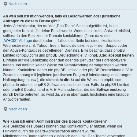
Nach oben
An wen soll ich mich wenden, falls es Beschwerden oder juristische
Anfragen zu diesem Forum gibt?
Jeder Administrator, der auf der „Das Team“-Seite aufgeführt ist, ist ein
geeigneter Kontakt für deine Beschwerde. Wenn du so keine Antwort erhältst,
solltest du den Besitzer der Domain kontaktieren (führe dazu eine
„WHOIS“-Abfrage
durch) oder — falls diese Seite bei einem kostenlosen
Webhoster wie z. B. Yahoo!, free.fr, funpic.de usw. liegt — den Support oder
den Abuse-Kontakt des betreffenden Dienstes. Bitte beachte, dass phpBB
Limited (phpBB.com) und phpBB Deutschland e. V. (phpBB.de)
absolut keinen
Einfluss
auf die Benutzung oder den oder die Benutzer der Forensoftware
haben und dafür in keiner Weise zur Verantwortung herangezogen werden
können. Kontaktiere daher nie phpBB Limited oder phpBB Deutschland e. V. in
Zusammenhang mit jeglichen juristischen Fragen (Unterlassungserklärungen,
Haftungsfragen usw.), die
sich nicht direkt
auf die Websiten phpbb.com,
phpbb.de oder die phpBB-Software selbst beziehen. Falls du phpBB Limited
oder phpBB Deutschland e. V. E-Mails schreibst, die die
Softwarenutzung
durch Dritte
betreffen, so wirst du, wenn überhaupt, höchstens eine knappe
Antwort erhalten.
Nach oben
Wie kann ich einen Administrator des Boards kontaktieren?
Alle Benutzer des Boards können das Kontaktformular nutzen, wenn die
Funktion durch die Board-Administration aktiviert wurde.
Mitglieder des Boards können zusätzlich den Link „Das Team“ verwenden.