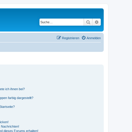
Suche
Erweiterte Suche
Registrieren
Anmelden
ete ich ihnen bei?
en farbig dargestellt?
tartseite?
icken!
 Nachrichten!
ed dieses Forums erhalten!