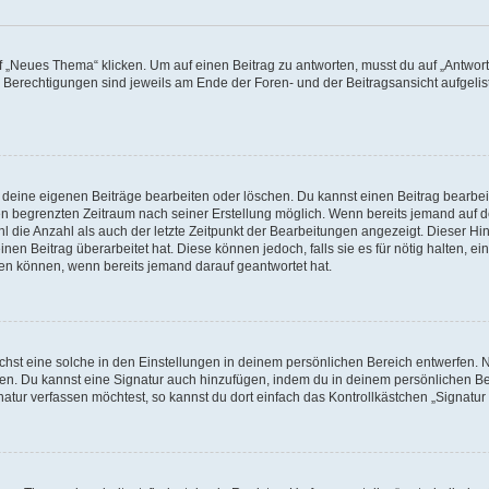
„Neues Thema“ klicken. Um auf einen Beitrag zu antworten, musst du auf „Antworte
e Berechtigungen sind jeweils am Ende der Foren- und der Beitragsansicht aufgeliste
r deine eigenen Beiträge bearbeiten oder löschen. Du kannst einen Beitrag bearbe
inen begrenzten Zeitraum nach seiner Erstellung möglich. Wenn bereits jemand auf de
 die Anzahl als auch der letzte Zeitpunkt der Bearbeitungen angezeigt. Dieser Hi
en Beitrag überarbeitet hat. Diese können jedoch, falls sie es für nötig halten, ei
hen können, wenn bereits jemand darauf geantwortet hat.
st eine solche in den Einstellungen in deinem persönlichen Bereich entwerfen. Na
eren. Du kannst eine Signatur auch hinzufügen, indem du in deinem persönlichen 
atur verfassen möchtest, so kannst du dort einfach das Kontrollkästchen „Signatu