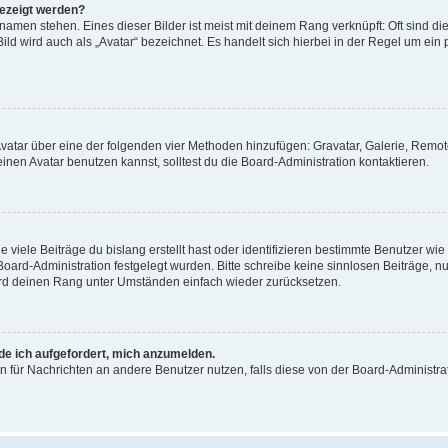
gezeigt werden?
amen stehen. Eines dieser Bilder ist meist mit deinem Rang verknüpft: Oft sind di
ld wird auch als „Avatar“ bezeichnet. Es handelt sich hierbei in der Regel um ein
 Avatar über eine der folgenden vier Methoden hinzufügen: Gravatar, Galerie, Rem
en Avatar benutzen kannst, solltest du die Board-Administration kontaktieren.
viele Beiträge du bislang erstellt hast oder identifizieren bestimmte Benutzer w
 Board-Administration festgelegt wurden. Bitte schreibe keine sinnlosen Beiträge
wird deinen Rang unter Umständen einfach wieder zurücksetzen.
rde ich aufgefordert, mich anzumelden.
ion für Nachrichten an andere Benutzer nutzen, falls diese von der Board-Administ