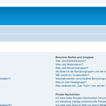
Benutzer-Stufen und Gruppen
Was sind Administratoren?
Was sind Moderatoren?
Was sind Benutzergruppen?
Wo finde ich die Benutzergruppen und wie tr
Wie werde ich Gruppenleiter?
anmelden?!
Weshalb werden verschiedene Benutzergrupp
Was ist eine Hauptgruppe?
Was bedeutet der „Das Team“-Link auf der S
Private Nachrichten
Ich kann keine Privaten Nachrichten versch
Ich bekomme ständig unerwünschte Private
auftaucht?
Ich habe eine Spam-E-Mail von einem Mitgli