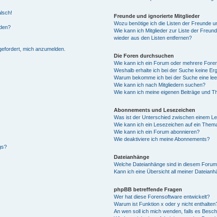
alsch!
Freunde und ignorierte Mitglieder
Wozu benötige ich die Listen der Freunde un
rden?
Wie kann ich Mitglieder zur Liste der Freund
wieder aus den Listen entfernen?
fgefordert, mich anzumelden.
Die Foren durchsuchen
Wie kann ich ein Forum oder mehrere For
Weshalb erhalte ich bei der Suche keine Er
Warum bekomme ich bei der Suche eine lee
Wie kann ich nach Mitgliedern suchen?
Wie kann ich meine eigenen Beiträge und T
Abonnements und Lesezeichen
Was ist der Unterschied zwischen einem L
Wie kann ich ein Lesezeichen auf ein Them
Wie kann ich ein Forum abonnieren?
Wie deaktiviere ich meine Abonnements?
gs?
Dateianhänge
Welche Dateianhänge sind in diesem Forum
Kann ich eine Übersicht all meiner Dateian
phpBB betreffende Fragen
Wer hat diese Forensoftware entwickelt?
Warum ist Funktion x oder y nicht enthalten
An wen soll ich mich wenden, falls es Besc