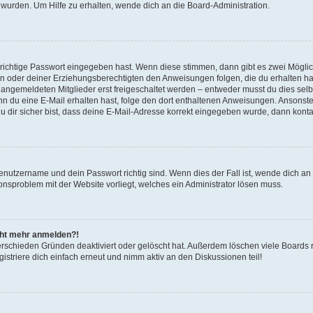
 wurden. Um Hilfe zu erhalten, wende dich an die Board-Administration.
 richtige Passwort eingegeben hast. Wenn diese stimmen, dann gibt es zwei Mögl
tern oder deiner Erziehungsberechtigten den Anweisungen folgen, die du erhalten ha
u angemeldeten Mitglieder erst freigeschaltet werden – entweder musst du dies selbs
. Wenn du eine E-Mail erhalten hast, folge den dort enthaltenen Anweisungen. Ansons
 dir sicher bist, dass deine E-Mail-Adresse korrekt eingegeben wurde, dann kontak
Benutzername und dein Passwort richtig sind. Wenn dies der Fall ist, wende dich a
ionsproblem mit der Website vorliegt, welches ein Administrator lösen muss.
icht mehr anmelden?!
erschieden Gründen deaktiviert oder gelöscht hat. Außerdem löschen viele Boards r
triere dich einfach erneut und nimm aktiv an den Diskussionen teil!