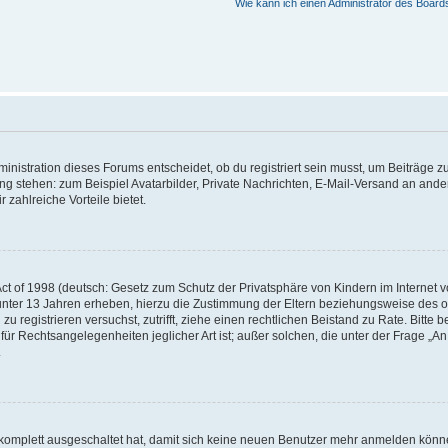
Wie kann ich einen Administrator des Board
istration dieses Forums entscheidet, ob du registriert sein musst, um Beiträge zu s
ung stehen: zum Beispiel Avatarbilder, Private Nachrichten, E-Mail-Versand an ander
 zahlreiche Vorteile bietet.
t of 1998 (deutsch: Gesetz zum Schutz der Privatsphäre von Kindern im Internet vo
unter 13 Jahren erheben, hierzu die Zustimmung der Eltern beziehungsweise des o
h zu registrieren versuchst, zutrifft, ziehe einen rechtlichen Beistand zu Rate. Bit
für Rechtsangelegenheiten jeglicher Art ist; außer solchen, die unter der Frage „
.
g komplett ausgeschaltet hat, damit sich keine neuen Benutzer mehr anmelden könn