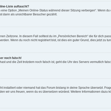
ine-Liste auftaucht?
n eine Option „Meinen Online-Status während dieser Sitzung verbergen“. Wenn du d
st dann als unsichtbarer Besucher gezählt.
en Zeitzone. In diesem Fall solltest du im „Persönlichen Bereich“ die für dich passe
den. Wenn du noch nicht registriert bist, ist dies ein guter Grund, dies jetzt zu tun
mer noch falsch!
t hast und die Zeit trotzdem noch falsch ist, geht die Uhr des Servers vermutlich fal
t installiert oder niemand hat das Forum bislang in deine Sprache übersetzt. Frag
, würden wir uns freuen, wenn du es übersetzen würdest. Weitere Informationen dazu