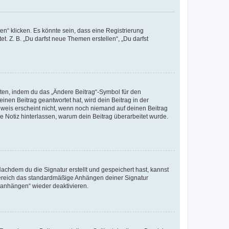
n“ klicken. Es könnte sein, dass eine Registrierung
t. Z. B. „Du darfst neue Themen erstellen“, „Du darfst
iten, indem du das „Ändere Beitrag“-Symbol für den
inen Beitrag geantwortet hat, wird dein Beitrag in der
nweis erscheint nicht, wenn noch niemand auf deinen Beitrag
ne Notiz hinterlassen, warum dein Beitrag überarbeitet wurde.
chdem du die Signatur erstellt und gespeichert hast, kannst
Bereich das standardmäßige Anhängen deiner Signatur
r anhängen“ wieder deaktivieren.