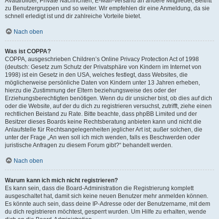
Avatarbilder, Private Nachrichten, E-Mail-Versand an andere Mitglieder, Beitritt
zu Benutzergruppen und so weiter. Wir empfehlen dir eine Anmeldung, da sie
schnell erledigt ist und dir zahlreiche Vorteile bietet.
Nach oben
Was ist COPPA?
COPPA, ausgeschrieben Children’s Online Privacy Protection Act of 1998
(deutsch: Gesetz zum Schutz der Privatsphäre von Kindern im Internet von
1998) ist ein Gesetz in den USA, welches festlegt, dass Websites, die
möglicherweise persönliche Daten von Kindern unter 13 Jahren erheben,
hierzu die Zustimmung der Eltern beziehungsweise des oder der
Erziehungsberechtigten benötigen. Wenn du dir unsicher bist, ob dies auf dich
oder die Website, auf der du dich zu registrieren versuchst, zutrifft, ziehe einen
rechtlichen Beistand zu Rate. Bitte beachte, dass phpBB Limited und der
Besitzer dieses Boards keine Rechtsberatung anbieten kann und nicht die
Anlaufstelle für Rechtsangelegenheiten jeglicher Art ist; außer solchen, die
unter der Frage „An wen soll ich mich wenden, falls es Beschwerden oder
juristische Anfragen zu diesem Forum gibt?“ behandelt werden.
Nach oben
Warum kann ich mich nicht registrieren?
Es kann sein, dass die Board-Administration die Registrierung komplett
ausgeschaltet hat, damit sich keine neuen Benutzer mehr anmelden können.
Es könnte auch sein, dass deine IP-Adresse oder der Benutzername, mit dem
du dich registrieren möchtest, gesperrt wurden. Um Hilfe zu erhalten, wende