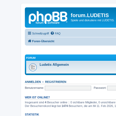
forum.LUDETIS
Spiele und diskutiere mit LUDETIS.
Schnellzugriff
FAQ
Foren-Übersicht
FORUM
Ludetis Allgemein
ANMELDEN
•
REGISTRIEREN
Benutzername:
Passwort:
WER IST ONLINE?
Insgesamt sind
4
Besucher online :: 0 sichtbare Mitglieder, 0 unsichtbar
Der Besucherrekord liegt bei
1474
Besuchern, die am Mi 11. Feb 2026, 17
STATISTIK