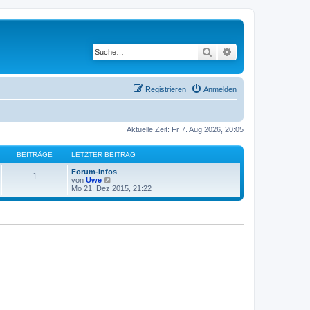
Suche
Erweiterte Suche
Registrieren
Anmelden
Aktuelle Zeit: Fr 7. Aug 2026, 20:05
BEITRÄGE
LETZTER BEITRAG
Forum-Infos
1
N
von
Uwe
e
Mo 21. Dez 2015, 21:22
u
e
s
t
e
r
B
e
i
t
r
a
g