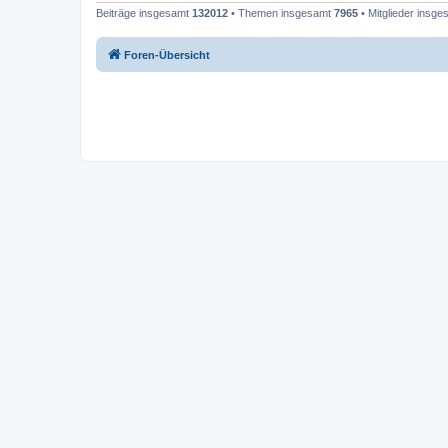
Beiträge insgesamt
132012
• Themen insgesamt
7965
• Mitglieder insg
Foren-Übersicht