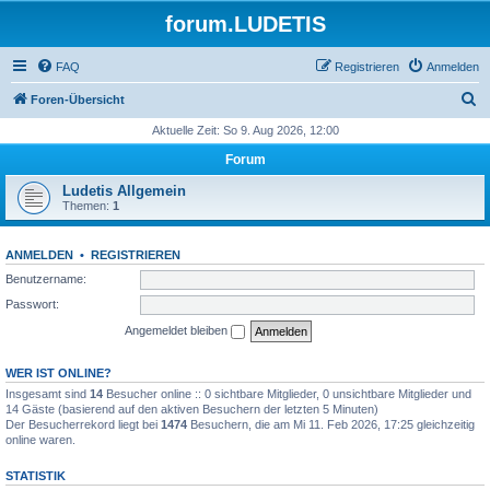
forum.LUDETIS
FAQ
Registrieren
Anmelden
S
Foren-Übersicht
u
Aktuelle Zeit: So 9. Aug 2026, 12:00
c
Forum
h
Ludetis Allgemein
e
Themen:
1
ANMELDEN
•
REGISTRIEREN
Benutzername:
Passwort:
Angemeldet bleiben
WER IST ONLINE?
Insgesamt sind
14
Besucher online :: 0 sichtbare Mitglieder, 0 unsichtbare Mitglieder und
14 Gäste (basierend auf den aktiven Besuchern der letzten 5 Minuten)
Der Besucherrekord liegt bei
1474
Besuchern, die am Mi 11. Feb 2026, 17:25 gleichzeitig
online waren.
STATISTIK