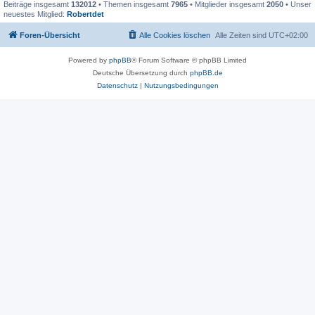
Beiträge insgesamt
132012
• Themen insgesamt
7965
• Mitglieder insgesamt
2050
• Unser
neuestes Mitglied:
Robertdet
Foren-Übersicht
Alle Cookies löschen
Alle Zeiten sind
UTC+02:00
Powered by
phpBB
® Forum Software © phpBB Limited
Deutsche Übersetzung durch
phpBB.de
Datenschutz
|
Nutzungsbedingungen