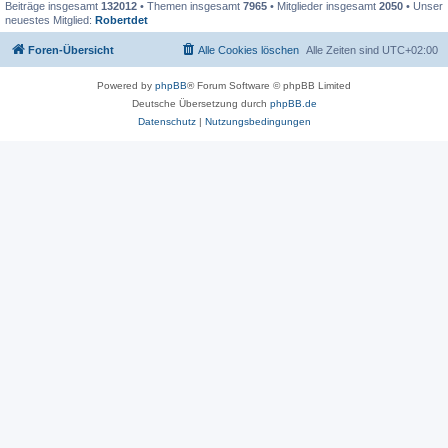
Beiträge insgesamt
132012
• Themen insgesamt
7965
• Mitglieder insgesamt
2050
• Unser
neuestes Mitglied:
Robertdet
Foren-Übersicht
Alle Cookies löschen
Alle Zeiten sind
UTC+02:00
Powered by
phpBB
® Forum Software © phpBB Limited
Deutsche Übersetzung durch
phpBB.de
Datenschutz
|
Nutzungsbedingungen