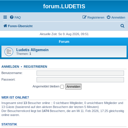
forum.LUDETIS
FAQ
Registrieren
Anmelden
S
Foren-Übersicht
u
Aktuelle Zeit: So 9. Aug 2026, 09:51
c
Forum
h
Ludetis Allgemein
e
Themen:
1
ANMELDEN
•
REGISTRIEREN
Benutzername:
Passwort:
Angemeldet bleiben
WER IST ONLINE?
Insgesamt sind
13
Besucher online :: 0 sichtbare Mitglieder, 0 unsichtbare Mitglieder und
13 Gäste (basierend auf den aktiven Besuchern der letzten 5 Minuten)
Der Besucherrekord liegt bei
1474
Besuchern, die am Mi 11. Feb 2026, 17:25 gleichzeitig
online waren.
STATISTIK