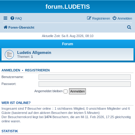
forum.LUDETIS
FAQ
Registrieren
Anmelden
S
Foren-Übersicht
u
Aktuelle Zeit: Sa 8. Aug 2026, 08:10
c
Forum
h
Ludetis Allgemein
e
Themen:
1
ANMELDEN
•
REGISTRIEREN
Benutzername:
Passwort:
Angemeldet bleiben
WER IST ONLINE?
Insgesamt sind
7
Besucher online :: 1 sichtbares Mitglied, 0 unsichtbare Mitglieder und 6
Gäste (basierend auf den aktiven Besuchern der letzten 5 Minuten)
Der Besucherrekord liegt bei
1474
Besuchern, die am Mi 11. Feb 2026, 17:25 gleichzeitig
online waren.
STATISTIK