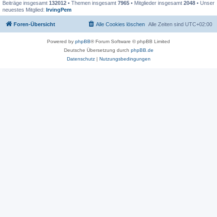
Beiträge insgesamt
132012
• Themen insgesamt
7965
• Mitglieder insgesamt
2048
• Unser
neuestes Mitglied:
IrvingPem
Foren-Übersicht
Alle Cookies löschen
Alle Zeiten sind
UTC+02:00
Powered by
phpBB
® Forum Software © phpBB Limited
Deutsche Übersetzung durch
phpBB.de
Datenschutz
|
Nutzungsbedingungen