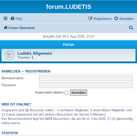
forum.LUDETIS
FAQ
Registrieren
Anmelden
S
Foren-Übersicht
u
Aktuelle Zeit: Mi 5. Aug 2026, 23:47
c
Forum
h
Ludetis Allgemein
e
Themen:
1
ANMELDEN
•
REGISTRIEREN
Benutzername:
Passwort:
Angemeldet bleiben
WER IST ONLINE?
Insgesamt sind
12
Besucher online :: 0 sichtbare Mitglieder, 0 unsichtbare Mitglieder und
12 Gäste (basierend auf den aktiven Besuchern der letzten 5 Minuten)
Der Besucherrekord liegt bei
1474
Besuchern, die am Mi 11. Feb 2026, 17:25 gleichzeitig
online waren.
STATISTIK