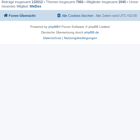
Beiträge insgesamt
132012
• Themen insgesamt
7965
• Mitglieder insgesamt
2045
• Unser
neuestes Mitglied:
lifeDox
Foren-Übersicht
Alle Cookies löschen
Alle Zeiten sind
UTC+02:00
Powered by
phpBB
® Forum Software © phpBB Limited
Deutsche Übersetzung durch
phpBB.de
Datenschutz
|
Nutzungsbedingungen