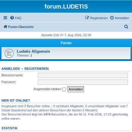
forum.LUDETIS
FAQ
Registrieren
Anmelden
S
Foren-Übersicht
u
Aktuelle Zeit: Fr 7. Aug 2026, 02:39
c
Forum
h
Ludetis Allgemein
e
Themen:
1
ANMELDEN
•
REGISTRIEREN
Benutzername:
Passwort:
Angemeldet bleiben
WER IST ONLINE?
Insgesamt sind
7
Besucher online :: 0 sichtbare Mitglieder, 0 unsichtbare Mitglieder und 7
Gäste (basierend auf den aktiven Besuchern der letzten 5 Minuten)
Der Besucherrekord liegt bei
1474
Besuchern, die am Mi 11. Feb 2026, 17:25 gleichzeitig
online waren.
STATISTIK