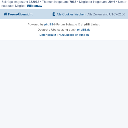
Beiträge insgesamt
132012
• Themen insgesamt
7965
• Mitglieder insgesamt
2046
• Unser
neuestes Mitglied:
Elliottnaw
Foren-Übersicht
Alle Cookies löschen
Alle Zeiten sind
UTC+02:00
Powered by
phpBB
® Forum Software © phpBB Limited
Deutsche Übersetzung durch
phpBB.de
Datenschutz
|
Nutzungsbedingungen