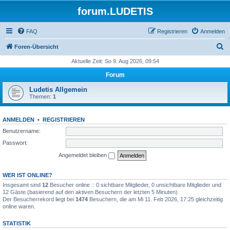
forum.LUDETIS
FAQ
Registrieren
Anmelden
S
Foren-Übersicht
u
Aktuelle Zeit: So 9. Aug 2026, 09:54
c
Forum
h
Ludetis Allgemein
e
Themen:
1
ANMELDEN
•
REGISTRIEREN
Benutzername:
Passwort:
Angemeldet bleiben
WER IST ONLINE?
Insgesamt sind
12
Besucher online :: 0 sichtbare Mitglieder, 0 unsichtbare Mitglieder und
12 Gäste (basierend auf den aktiven Besuchern der letzten 5 Minuten)
Der Besucherrekord liegt bei
1474
Besuchern, die am Mi 11. Feb 2026, 17:25 gleichzeitig
online waren.
STATISTIK