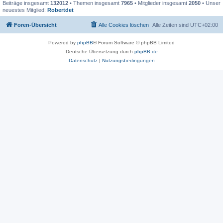
Beiträge insgesamt
132012
• Themen insgesamt
7965
• Mitglieder insgesamt
2050
• Unser
neuestes Mitglied:
Robertdet
Foren-Übersicht
Alle Cookies löschen
Alle Zeiten sind
UTC+02:00
Powered by
phpBB
® Forum Software © phpBB Limited
Deutsche Übersetzung durch
phpBB.de
Datenschutz
|
Nutzungsbedingungen