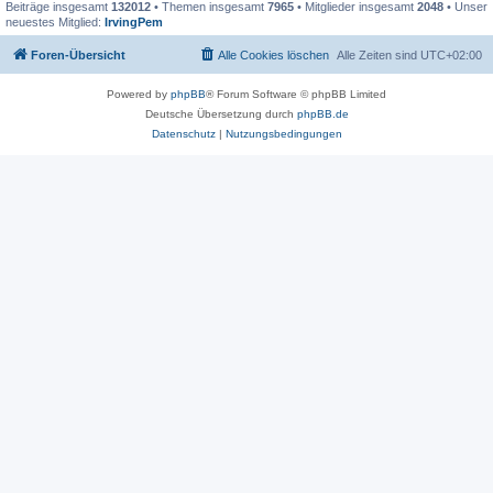
Beiträge insgesamt
132012
• Themen insgesamt
7965
• Mitglieder insgesamt
2048
• Unser
neuestes Mitglied:
IrvingPem
Foren-Übersicht
Alle Cookies löschen
Alle Zeiten sind
UTC+02:00
Powered by
phpBB
® Forum Software © phpBB Limited
Deutsche Übersetzung durch
phpBB.de
Datenschutz
|
Nutzungsbedingungen