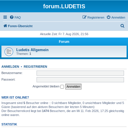
forum.LUDETIS
FAQ
Registrieren
Anmelden
S
Foren-Übersicht
u
Aktuelle Zeit: Fr 7. Aug 2026, 21:56
c
Forum
h
Ludetis Allgemein
e
Themen:
1
ANMELDEN
•
REGISTRIEREN
Benutzername:
Passwort:
Angemeldet bleiben
WER IST ONLINE?
Insgesamt sind
5
Besucher online :: 0 sichtbare Mitglieder, 0 unsichtbare Mitglieder und 5
Gäste (basierend auf den aktiven Besuchern der letzten 5 Minuten)
Der Besucherrekord liegt bei
1474
Besuchern, die am Mi 11. Feb 2026, 17:25 gleichzeitig
online waren.
STATISTIK