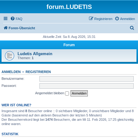
forum.LUDETIS
FAQ
Registrieren
Anmelden
S
Foren-Übersicht
u
Aktuelle Zeit: Sa 8. Aug 2026, 15:31
c
Forum
h
Ludetis Allgemein
e
Themen:
1
ANMELDEN
•
REGISTRIEREN
Benutzername:
Passwort:
Angemeldet bleiben
WER IST ONLINE?
Insgesamt sind
8
Besucher online :: 0 sichtbare Mitglieder, 0 unsichtbare Mitglieder und 8
Gäste (basierend auf den aktiven Besuchern der letzten 5 Minuten)
Der Besucherrekord liegt bei
1474
Besuchern, die am Mi 11. Feb 2026, 17:25 gleichzeitig
online waren.
STATISTIK