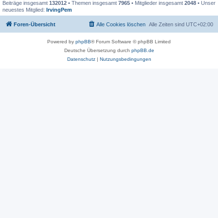
Beiträge insgesamt
132012
• Themen insgesamt
7965
• Mitglieder insgesamt
2048
• Unser
neuestes Mitglied:
IrvingPem
Foren-Übersicht
Alle Cookies löschen
Alle Zeiten sind
UTC+02:00
Powered by
phpBB
® Forum Software © phpBB Limited
Deutsche Übersetzung durch
phpBB.de
Datenschutz
|
Nutzungsbedingungen