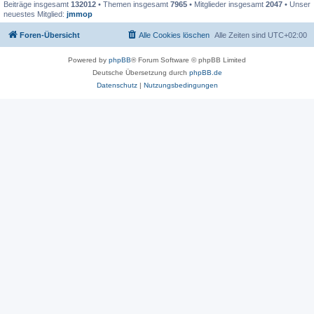
Beiträge insgesamt
132012
• Themen insgesamt
7965
• Mitglieder insgesamt
2047
• Unser
neuestes Mitglied:
jmmop
Foren-Übersicht
Alle Cookies löschen
Alle Zeiten sind
UTC+02:00
Powered by
phpBB
® Forum Software © phpBB Limited
Deutsche Übersetzung durch
phpBB.de
Datenschutz
|
Nutzungsbedingungen