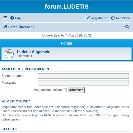
forum.LUDETIS
FAQ
Registrieren
Anmelden
S
Foren-Übersicht
u
Aktuelle Zeit: Fr 7. Aug 2026, 13:32
c
Forum
h
Ludetis Allgemein
e
Themen:
1
ANMELDEN
•
REGISTRIEREN
Benutzername:
Passwort:
Angemeldet bleiben
WER IST ONLINE?
Insgesamt sind
9
Besucher online :: 0 sichtbare Mitglieder, 0 unsichtbare Mitglieder und 9
Gäste (basierend auf den aktiven Besuchern der letzten 5 Minuten)
Der Besucherrekord liegt bei
1474
Besuchern, die am Mi 11. Feb 2026, 17:25 gleichzeitig
online waren.
STATISTIK