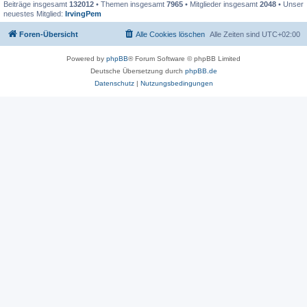
Beiträge insgesamt
132012
• Themen insgesamt
7965
• Mitglieder insgesamt
2048
• Unser
neuestes Mitglied:
IrvingPem
Foren-Übersicht
Alle Cookies löschen
Alle Zeiten sind
UTC+02:00
Powered by
phpBB
® Forum Software © phpBB Limited
Deutsche Übersetzung durch
phpBB.de
Datenschutz
|
Nutzungsbedingungen