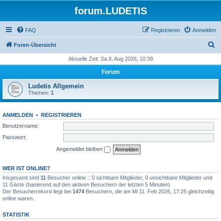
forum.LUDETIS
FAQ
Registrieren
Anmelden
S
Foren-Übersicht
u
Aktuelle Zeit: Sa 8. Aug 2026, 10:39
c
Forum
h
Ludetis Allgemein
e
Themen:
1
ANMELDEN
•
REGISTRIEREN
Benutzername:
Passwort:
Angemeldet bleiben
WER IST ONLINE?
Insgesamt sind
11
Besucher online :: 0 sichtbare Mitglieder, 0 unsichtbare Mitglieder und
11 Gäste (basierend auf den aktiven Besuchern der letzten 5 Minuten)
Der Besucherrekord liegt bei
1474
Besuchern, die am Mi 11. Feb 2026, 17:25 gleichzeitig
online waren.
STATISTIK