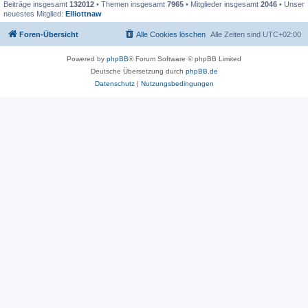
Beiträge insgesamt
132012
• Themen insgesamt
7965
• Mitglieder insgesamt
2046
• Unser
neuestes Mitglied:
Elliottnaw
Foren-Übersicht
Alle Cookies löschen
Alle Zeiten sind
UTC+02:00
Powered by
phpBB
® Forum Software © phpBB Limited
Deutsche Übersetzung durch
phpBB.de
Datenschutz
|
Nutzungsbedingungen