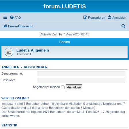
forum.LUDETIS
FAQ
Registrieren
Anmelden
S
Foren-Übersicht
u
Aktuelle Zeit: Fr 7. Aug 2026, 02:41
c
Forum
h
Ludetis Allgemein
e
Themen:
1
ANMELDEN
•
REGISTRIEREN
Benutzername:
Passwort:
Angemeldet bleiben
WER IST ONLINE?
Insgesamt sind
7
Besucher online :: 0 sichtbare Mitglieder, 0 unsichtbare Mitglieder und 7
Gäste (basierend auf den aktiven Besuchern der letzten 5 Minuten)
Der Besucherrekord liegt bei
1474
Besuchern, die am Mi 11. Feb 2026, 17:25 gleichzeitig
online waren.
STATISTIK