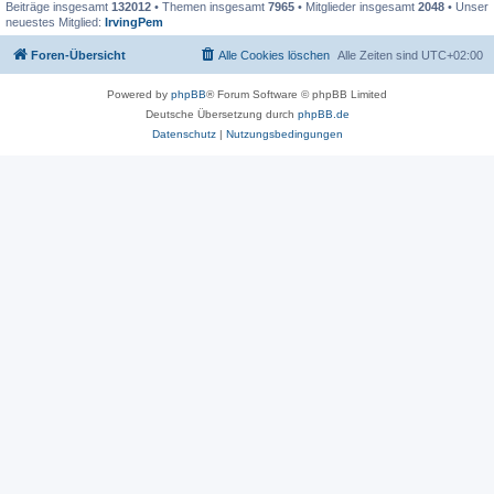
Beiträge insgesamt
132012
• Themen insgesamt
7965
• Mitglieder insgesamt
2048
• Unser
neuestes Mitglied:
IrvingPem
Foren-Übersicht
Alle Cookies löschen
Alle Zeiten sind
UTC+02:00
Powered by
phpBB
® Forum Software © phpBB Limited
Deutsche Übersetzung durch
phpBB.de
Datenschutz
|
Nutzungsbedingungen