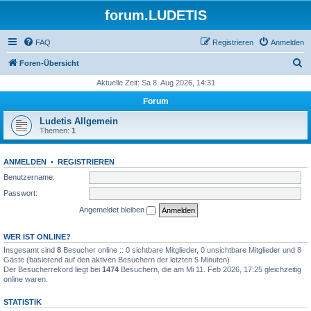
forum.LUDETIS
FAQ
Registrieren
Anmelden
S
Foren-Übersicht
u
Aktuelle Zeit: Sa 8. Aug 2026, 14:31
c
Forum
h
Ludetis Allgemein
e
Themen:
1
ANMELDEN
•
REGISTRIEREN
Benutzername:
Passwort:
Angemeldet bleiben
WER IST ONLINE?
Insgesamt sind
8
Besucher online :: 0 sichtbare Mitglieder, 0 unsichtbare Mitglieder und 8
Gäste (basierend auf den aktiven Besuchern der letzten 5 Minuten)
Der Besucherrekord liegt bei
1474
Besuchern, die am Mi 11. Feb 2026, 17:25 gleichzeitig
online waren.
STATISTIK