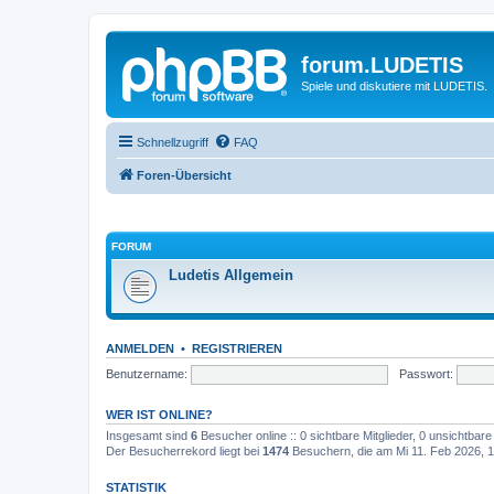
forum.LUDETIS
Spiele und diskutiere mit LUDETIS.
Schnellzugriff
FAQ
Foren-Übersicht
FORUM
Ludetis Allgemein
ANMELDEN
•
REGISTRIEREN
Benutzername:
Passwort:
WER IST ONLINE?
Insgesamt sind
6
Besucher online :: 0 sichtbare Mitglieder, 0 unsichtbar
Der Besucherrekord liegt bei
1474
Besuchern, die am Mi 11. Feb 2026, 17
STATISTIK