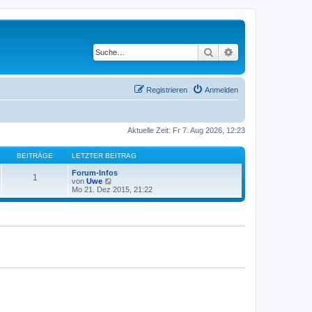
Suche
Erweiterte Suche
Registrieren
Anmelden
Aktuelle Zeit: Fr 7. Aug 2026, 12:23
BEITRÄGE
LETZTER BEITRAG
Forum-Infos
1
N
von
Uwe
e
Mo 21. Dez 2015, 21:22
u
e
s
t
e
r
B
e
i
t
r
a
g