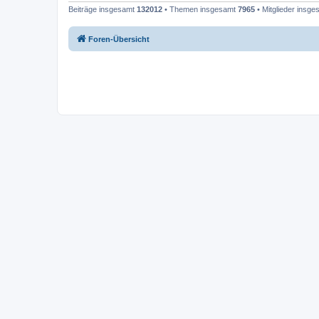
Beiträge insgesamt
132012
• Themen insgesamt
7965
• Mitglieder insg
Foren-Übersicht