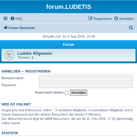
forum.LUDETIS
FAQ
Registrieren
Anmelden
S
Foren-Übersicht
u
Aktuelle Zeit: So 9. Aug 2026, 15:48
c
Forum
h
Ludetis Allgemein
e
Themen:
1
ANMELDEN
•
REGISTRIEREN
Benutzername:
Passwort:
Angemeldet bleiben
WER IST ONLINE?
Insgesamt sind
9
Besucher online :: 0 sichtbare Mitglieder, 0 unsichtbare Mitglieder und 9
Gäste (basierend auf den aktiven Besuchern der letzten 5 Minuten)
Der Besucherrekord liegt bei
1474
Besuchern, die am Mi 11. Feb 2026, 17:25 gleichzeitig
online waren.
STATISTIK