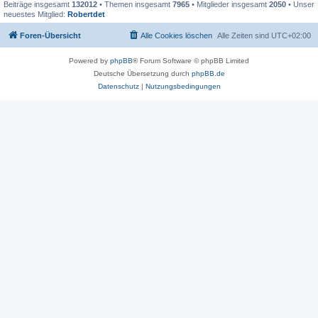
Beiträge insgesamt
132012
• Themen insgesamt
7965
• Mitglieder insgesamt
2050
• Unser
neuestes Mitglied:
Robertdet
Foren-Übersicht
Alle Cookies löschen
Alle Zeiten sind
UTC+02:00
Powered by
phpBB
® Forum Software © phpBB Limited
Deutsche Übersetzung durch
phpBB.de
Datenschutz
|
Nutzungsbedingungen