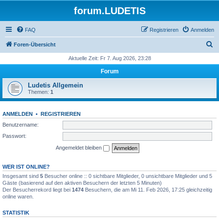
forum.LUDETIS
FAQ
Registrieren
Anmelden
S
Foren-Übersicht
u
Aktuelle Zeit: Fr 7. Aug 2026, 23:28
c
Forum
h
Ludetis Allgemein
e
Themen:
1
ANMELDEN
•
REGISTRIEREN
Benutzername:
Passwort:
Angemeldet bleiben
WER IST ONLINE?
Insgesamt sind
5
Besucher online :: 0 sichtbare Mitglieder, 0 unsichtbare Mitglieder und 5
Gäste (basierend auf den aktiven Besuchern der letzten 5 Minuten)
Der Besucherrekord liegt bei
1474
Besuchern, die am Mi 11. Feb 2026, 17:25 gleichzeitig
online waren.
STATISTIK