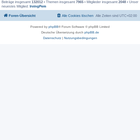
Beiträge insgesamt
132012
• Themen insgesamt
7965
• Mitglieder insgesamt
2048
• Unser
neuestes Mitglied:
IrvingPem
Foren-Übersicht
Alle Cookies löschen
Alle Zeiten sind
UTC+02:00
Powered by
phpBB
® Forum Software © phpBB Limited
Deutsche Übersetzung durch
phpBB.de
Datenschutz
|
Nutzungsbedingungen