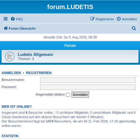
forum.LUDETIS
FAQ
Registrieren
Anmelden
S
Foren-Übersicht
u
Aktuelle Zeit: Sa 8. Aug 2026, 08:38
c
Forum
h
Ludetis Allgemein
e
Themen:
1
ANMELDEN
•
REGISTRIEREN
Benutzername:
Passwort:
Angemeldet bleiben
WER IST ONLINE?
Insgesamt sind
6
Besucher online :: 0 sichtbare Mitglieder, 0 unsichtbare Mitglieder und 6
Gäste (basierend auf den aktiven Besuchern der letzten 5 Minuten)
Der Besucherrekord liegt bei
1474
Besuchern, die am Mi 11. Feb 2026, 17:25 gleichzeitig
online waren.
STATISTIK