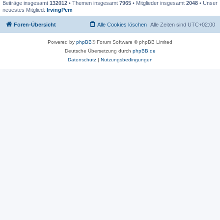
Beiträge insgesamt
132012
• Themen insgesamt
7965
• Mitglieder insgesamt
2048
• Unser
neuestes Mitglied:
IrvingPem
Foren-Übersicht
Alle Cookies löschen
Alle Zeiten sind
UTC+02:00
Powered by
phpBB
® Forum Software © phpBB Limited
Deutsche Übersetzung durch
phpBB.de
Datenschutz
|
Nutzungsbedingungen