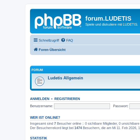
forum.LUDETIS
Spiele und diskutiere mit LUDETIS.
Schnellzugriff
FAQ
Foren-Übersicht
FORUM
Ludetis Allgemein
ANMELDEN
•
REGISTRIEREN
Benutzername:
Passwort:
WER IST ONLINE?
Insgesamt sind
7
Besucher online :: 0 sichtbare Mitglieder, 0 unsichtbar
Der Besucherrekord liegt bei
1474
Besuchern, die am Mi 11. Feb 2026, 17
STATISTIK