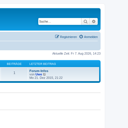
Suche
Erweiterte Suche
Registrieren
Anmelden
Aktuelle Zeit: Fr 7. Aug 2026, 14:23
BEITRÄGE
LETZTER BEITRAG
Forum-Infos
1
N
von
Uwe
e
Mo 21. Dez 2015, 21:22
u
e
s
t
e
r
B
e
i
t
r
a
g