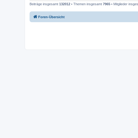
Beiträge insgesamt
132012
• Themen insgesamt
7965
• Mitglieder insg
Foren-Übersicht