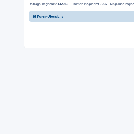
Beiträge insgesamt
132012
• Themen insgesamt
7965
• Mitglieder insg
Foren-Übersicht