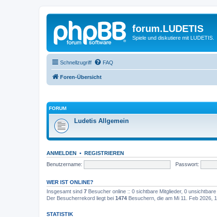
forum.LUDETIS
Spiele und diskutiere mit LUDETIS.
Schnellzugriff
FAQ
Foren-Übersicht
FORUM
Ludetis Allgemein
ANMELDEN
•
REGISTRIEREN
Benutzername:
Passwort:
WER IST ONLINE?
Insgesamt sind
7
Besucher online :: 0 sichtbare Mitglieder, 0 unsichtbar
Der Besucherrekord liegt bei
1474
Besuchern, die am Mi 11. Feb 2026, 17
STATISTIK