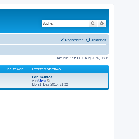
Suche
Erweiterte Suche
Registrieren
Anmelden
Aktuelle Zeit: Fr 7. Aug 2026, 08:19
BEITRÄGE
LETZTER BEITRAG
Forum-Infos
1
N
von
Uwe
e
Mo 21. Dez 2015, 21:22
u
e
s
t
e
r
B
e
i
t
r
a
g