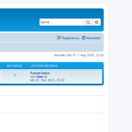
Suche
Erweiterte Suche
Registrieren
Anmelden
Aktuelle Zeit: Fr 7. Aug 2026, 13:52
BEITRÄGE
LETZTER BEITRAG
Forum-Infos
1
N
von
Uwe
e
Mo 21. Dez 2015, 21:22
u
e
s
t
e
r
B
e
i
t
r
a
g