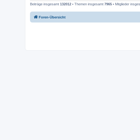
Beiträge insgesamt
132012
• Themen insgesamt
7965
• Mitglieder insg
Foren-Übersicht