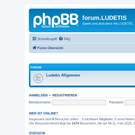
forum.LUDETIS
Spiele und diskutiere mit LUDETIS.
Schnellzugriff
FAQ
Foren-Übersicht
FORUM
Ludetis Allgemein
ANMELDEN
•
REGISTRIEREN
Benutzername:
Passwort:
WER IST ONLINE?
Insgesamt sind
8
Besucher online :: 0 sichtbare Mitglieder, 0 unsichtbar
Der Besucherrekord liegt bei
1474
Besuchern, die am Mi 11. Feb 2026, 17
STATISTIK