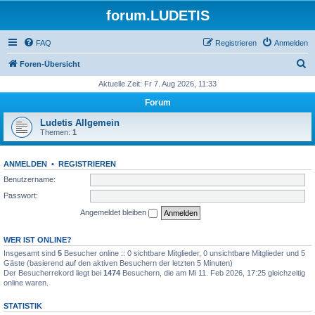
forum.LUDETIS
FAQ
Registrieren
Anmelden
S
Foren-Übersicht
u
Aktuelle Zeit: Fr 7. Aug 2026, 11:33
c
Forum
h
Ludetis Allgemein
e
Themen:
1
ANMELDEN
•
REGISTRIEREN
Benutzername:
Passwort:
Angemeldet bleiben
WER IST ONLINE?
Insgesamt sind
5
Besucher online :: 0 sichtbare Mitglieder, 0 unsichtbare Mitglieder und 5
Gäste (basierend auf den aktiven Besuchern der letzten 5 Minuten)
Der Besucherrekord liegt bei
1474
Besuchern, die am Mi 11. Feb 2026, 17:25 gleichzeitig
online waren.
STATISTIK