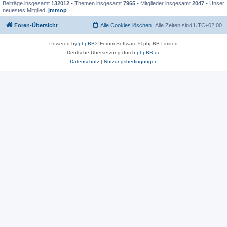
Beiträge insgesamt
132012
• Themen insgesamt
7965
• Mitglieder insgesamt
2047
• Unser
neuestes Mitglied:
jmmop
Foren-Übersicht
Alle Cookies löschen
Alle Zeiten sind
UTC+02:00
Powered by
phpBB
® Forum Software © phpBB Limited
Deutsche Übersetzung durch
phpBB.de
Datenschutz
|
Nutzungsbedingungen