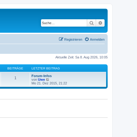
Suche
Erweiterte Suche
Registrieren
Anmelden
Aktuelle Zeit: Sa 8. Aug 2026, 10:05
BEITRÄGE
LETZTER BEITRAG
Forum-Infos
1
N
von
Uwe
e
Mo 21. Dez 2015, 21:22
u
e
s
t
e
r
B
e
i
t
r
a
g