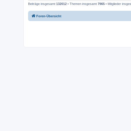
Beiträge insgesamt
132012
• Themen insgesamt
7965
• Mitglieder insg
Foren-Übersicht