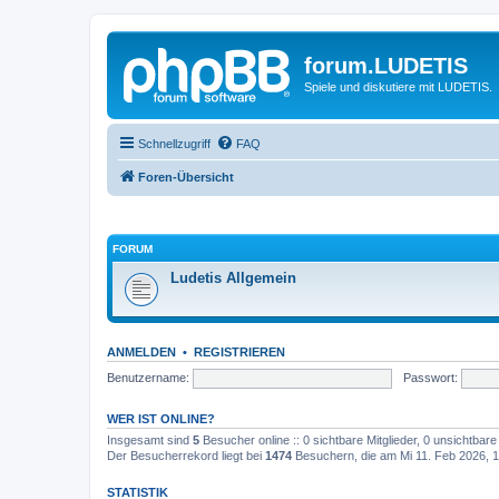
forum.LUDETIS
Spiele und diskutiere mit LUDETIS.
Schnellzugriff
FAQ
Foren-Übersicht
FORUM
Ludetis Allgemein
ANMELDEN
•
REGISTRIEREN
Benutzername:
Passwort:
WER IST ONLINE?
Insgesamt sind
5
Besucher online :: 0 sichtbare Mitglieder, 0 unsichtbar
Der Besucherrekord liegt bei
1474
Besuchern, die am Mi 11. Feb 2026, 17
STATISTIK