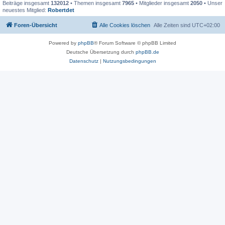
Beiträge insgesamt
132012
• Themen insgesamt
7965
• Mitglieder insgesamt
2050
• Unser
neuestes Mitglied:
Robertdet
Foren-Übersicht
Alle Cookies löschen
Alle Zeiten sind
UTC+02:00
Powered by
phpBB
® Forum Software © phpBB Limited
Deutsche Übersetzung durch
phpBB.de
Datenschutz
|
Nutzungsbedingungen