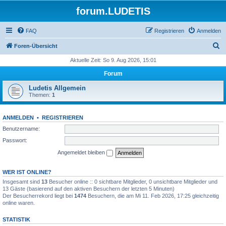
forum.LUDETIS
FAQ
Registrieren
Anmelden
S
Foren-Übersicht
u
Aktuelle Zeit: So 9. Aug 2026, 15:01
c
Forum
h
Ludetis Allgemein
e
Themen:
1
ANMELDEN
•
REGISTRIEREN
Benutzername:
Passwort:
Angemeldet bleiben
WER IST ONLINE?
Insgesamt sind
13
Besucher online :: 0 sichtbare Mitglieder, 0 unsichtbare Mitglieder und
13 Gäste (basierend auf den aktiven Besuchern der letzten 5 Minuten)
Der Besucherrekord liegt bei
1474
Besuchern, die am Mi 11. Feb 2026, 17:25 gleichzeitig
online waren.
STATISTIK